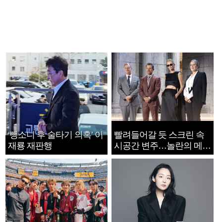
‘뺑소니 후 술타기 의혹’ 이
빨려들어갈 듯 스크린 속
재룡 재판행
시공간 변주…놀란의 메시
지는 ‘전쟁 속죄’