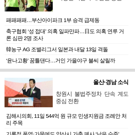
패패패패…부산아이파크 1부 승격 급제동
축구협회 ‘성 접대’ 의혹 일파만파…日도 의혹 연루 거
론 심판 2명 조사
韓농구 AG 조별리그서 일본과 내달 13일 격돌
‘윤나고황’ 꿈틀댄다…거인 가을야구 불씨 살릴까
울산·경남 소식
창원시 불법주정차 단속 계도
중심 전환
김해시의회, 11일 544억 원 규모 민생지원금 조례안 처
리 주목
기록적 폭염·가뭄에도 양산시 가축 폐사 ‘낮은 수준’