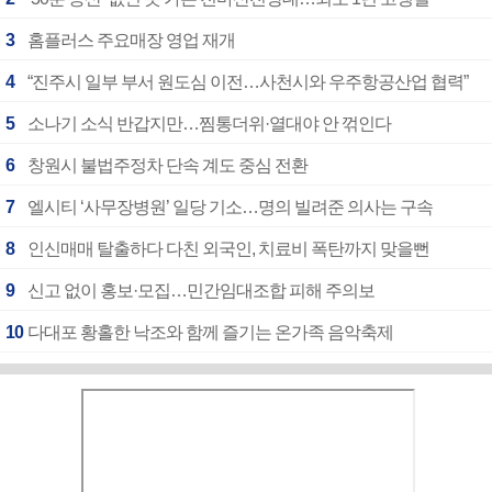
3
홈플러스 주요매장 영업 재개
4
“진주시 일부 부서 원도심 이전…사천시와 우주항공산업 협력”
5
소나기 소식 반갑지만…찜통더위·열대야 안 꺾인다
6
창원시 불법주정차 단속 계도 중심 전환
7
엘시티 ‘사무장병원’ 일당 기소…명의 빌려준 의사는 구속
8
인신매매 탈출하다 다친 외국인, 치료비 폭탄까지 맞을뻔
9
신고 없이 홍보·모집…민간임대조합 피해 주의보
10
다대포 황홀한 낙조와 함께 즐기는 온가족 음악축제