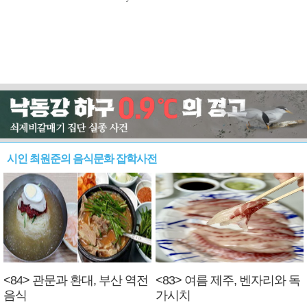
시인 최원준의 음식문화 잡학사전
<84> 관문과 환대, 부산 역전
<83> 여름 제주, 벤자리와 독
음식
가시치