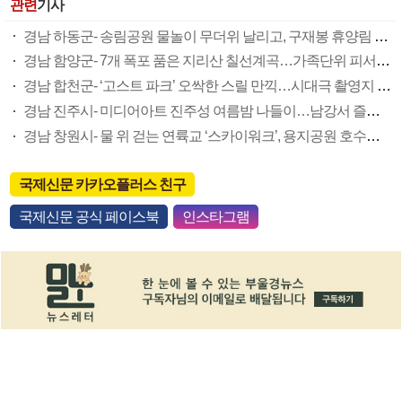
관련
기사
경남 하동군- 송림공원 물놀이 무더위 날리고, 구재봉 휴양림 피톤치드 마시고
경남 함양군- 7개 폭포 품은 지리산 칠선계곡…가족단위 피서엔 부전계곡이 ‘딱’
경남 합천군- ‘고스트 파크’ 오싹한 스릴 만끽…시대극 촬영지 주인공이 돼볼까
경남 진주시- 미디어아트 진주성 여름밤 나들이…남강서 즐기는 음악축제 짜릿
경남 창원시- 물 위 걷는 연륙교 ‘스카이워크’, 용지공원 호수…도심 속 피서지
국제신문 카카오플러스 친구
국제신문 공식 페이스북
인스타그램