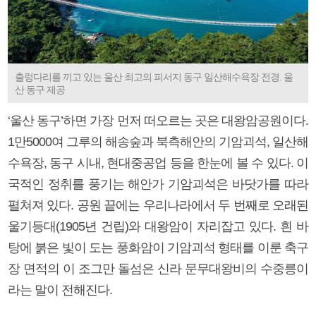
출렁다리를 끼고 있는 울산 최고의 피서지 동구 일산해수욕장 전경. 울
산 동구 제공
‘울산 동구’하면 가장 먼저 떠오르는 곳은 대왕암공원이다.
1만5000여 그루의 해송숲과 북측해안의 기암괴석, 일산해
수욕장, 동구 시내, 현대중공업 등을 한눈에 볼 수 있다. 이
국적인 정취를 풍기는 해안가 기암괴석은 바닷가를 따라
펼쳐져 있다. 공원 끝에는 우리나라에서 두 번째로 오래된
울기등대(1905년 건립)와 대왕암이 자리잡고 있다. 흰 바
탕에 붉은 빛이 도는 풍화암이 기암괴석 형태를 이룬 축구
장 면적의 이 조그만 돌섬은 신라 문무대왕비의 수중릉이
라는 말이 전해진다.