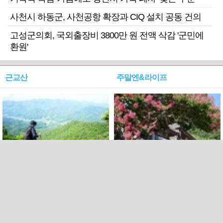
사천시 하동군, 사천공항 확장과 CIQ 설치 공동 건의
고성군의회, 국외출장비 3800만 원 전액 삭감 '군민에
환원'
근교산
주말엔&라이프
근교산&그너머…상주·문경
폭염보다 더 뜨거워라…100
청화산~시루봉
일을 붉게 불태울 ‘선비정신’
피었네
PC버전
엑스
페이스북