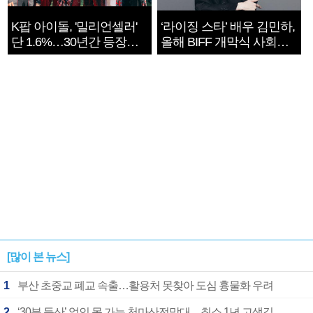
K팝 아이돌, '밀리언셀러'
‘라이징 스타’ 배우 김민하,
단 1.6%…30년간 등장
올해 BIFF 개막식 사회자
1182개팀 전수조사
확정
[많이 본 뉴스]
1
부산 초중교 폐교 속출…활용처 못찾아 도심 흉물화 우려
2
‘30분 등산’ 없인 못 가는 천마산전망대…최소 1년 고생길