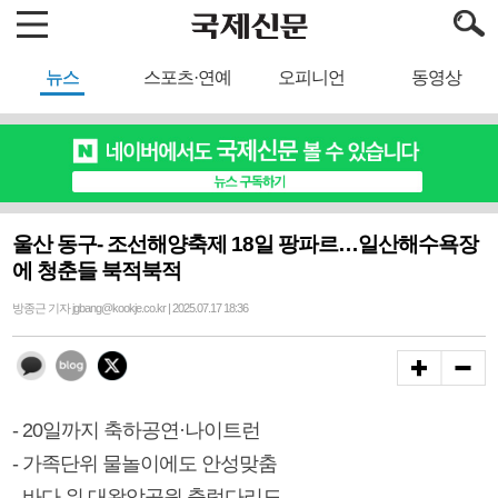
뉴스
스포츠·연예
오피니언
동영상
울산 동구- 조선해양축제 18일 팡파르…일산해수욕장
에 청춘들 북적북적
방종근 기자 jgbang@kookje.co.kr | 2025.07.17 18:36
- 20일까지 축하공연·나이트런
- 가족단위 물놀이에도 안성맞춤
- 바다 위 대왕암공원 출렁다리도