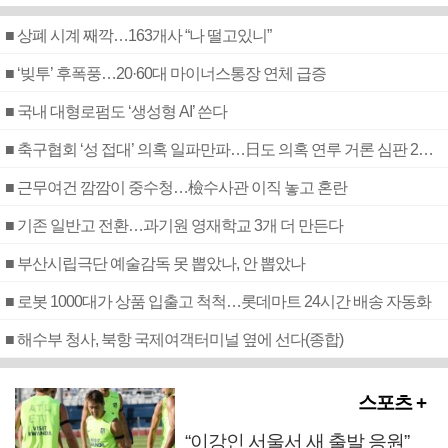
■ 상폐 시계 째깍…163개사 “나 떨고있니”
■ ‘빚투’ 후폭풍…20·60대 마이너스통장 연체 급증
■ 국내 대형로펌도 ‘생성형 AI’ 쓴다
■ 축구협회 ‘성 접대’ 의혹 일파만파…日도 의혹 연루 거론 심판 2명 조사
■ 근무여건 깜깜이 중수청…檢수사관 이직 놓고 혼란
■ 기존 일반고 전환…과기원 영재학교 3개 더 만든다
■ 부산시립극단 예술감독 못 뽑았나, 안 뽑았나
■ 로봇 1000대가 상품 입출고 척척…롯데마트 24시간 배송 자동화
■ 해수부 청사, 북항 국제여객터미널 옆에 선다(종합)
스포츠 +
“이강인 서울서 새 출발 응원”