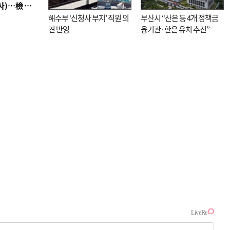
■ 검사 신분 버리고 직급하향(10년 이하 저연차 검사)…檢 중수청행 기피
해수부 ‘신청사 부지’ 직원 의
부산시 “산은 등 4개 정책금
견 반영
융기관·한은 유치 추진”