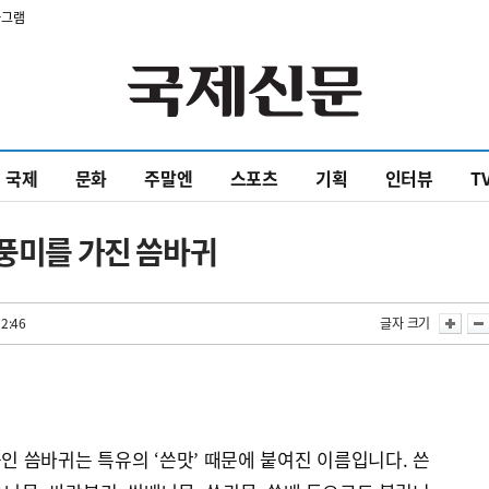
타그램
국제
문화
주말엔
스포츠
기획
인터뷰
T
 풍미를 가진 씀바귀
52:46
글자 크기
 씀바귀는 특유의 ‘쓴맛’ 때문에 붙여진 이름입니다. 쓴