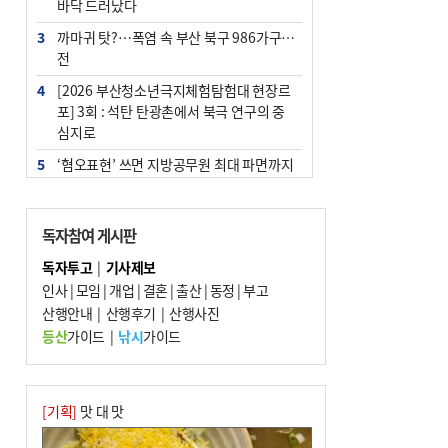
바닥 드러났다
3
까마귀 탓?…폭염 속 부산 북구 986가구 정
전
4
[2026 부산청소년극지체험탐험대 현장르
포] 3회 : 석탄 탄광촌에서 북극 연구의 중
심지로
5
‘혐오표현’ 쓰면 지방공무원 최대 파면까지
중징계
6
이임생, 홍명보 선임 독단적 결정 아냐…면
독자참여 게시판
담 메모 제출
독자투고
|
기사제보
7
부산·울산·경남 폭염 속 소나기·비…무더
인사
|
모임
|
개업
|
결혼
|
출산
|
동정
|
부고
위는 지속
산행안내
|
산행후기
|
산행사진
8
[속보] 부산·김해·울주 ‘경계 단계’…전국
등산
가이드
|
낚시
가이드
48개 시군 가뭄
9
경찰가족 관련 사건 45건…그동안 파악조
차 안해
[기획]
맛 대 맛
10
부동산 세제 의견 수천건 쇄도…정부 '비거