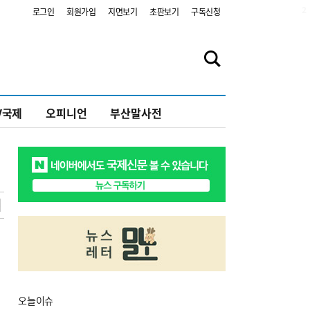
2
로그인
회원가입
지면보기
초판보기
구독신청
V국제
오피니언
부산말사전
오늘
이슈