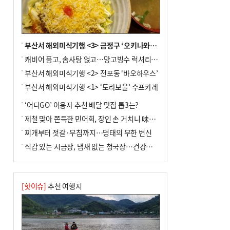
주 요건' 등 고심
부산서 해외미식기행 <3> 금정구 ‘오키나와키친’
캐비어 품고, 솜사탕 얹고…망고빙수 럭셔리한 진화
부산서 해외미식기행 <2> 전포동 ‘바오하우스’
부산서 해외미식기행 <1> ‘도라보울’ 수프카레
‘어디GO’ 이용자 추천 배달 맛집 톱3는?
제철 맞아 쫀득한 민어회, 장인 손 거치니 味친 한상
찌개부터 젓갈·무침까지…명태의 무한 변신
식감 있는 시금장, 냄새 없는 청국장…건강한 발효 밥상
[핫이슈]
추천 여행지