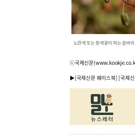
노란색 또는 흰색꽃이 피는 씀바귀
ⓒ국제신문(www.kookje.co.
▶
[국제신문 페이스북]
[국제신