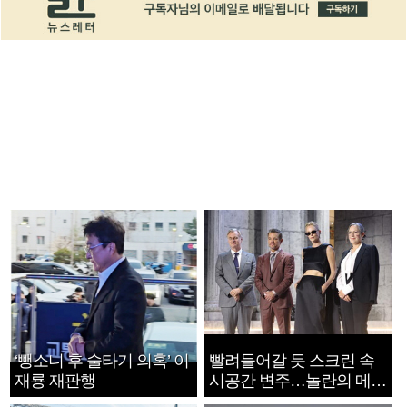
‘뺑소니 후 술타기 의혹’ 이
빨려들어갈 듯 스크린 속
재룡 재판행
시공간 변주…놀란의 메시
지는 ‘전쟁 속죄’