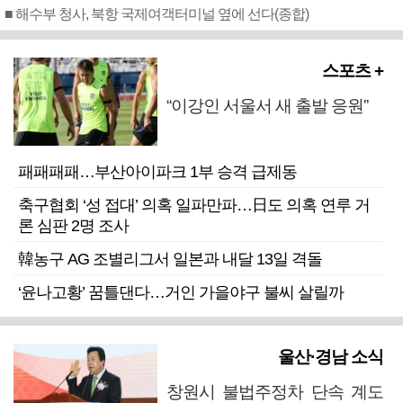
■ 해수부 청사, 북항 국제여객터미널 옆에 선다(종합)
스포츠 +
“이강인 서울서 새 출발 응원”
패패패패…부산아이파크 1부 승격 급제동
축구협회 ‘성 접대’ 의혹 일파만파…日도 의혹 연루 거
론 심판 2명 조사
韓농구 AG 조별리그서 일본과 내달 13일 격돌
‘윤나고황’ 꿈틀댄다…거인 가을야구 불씨 살릴까
울산·경남 소식
창원시 불법주정차 단속 계도