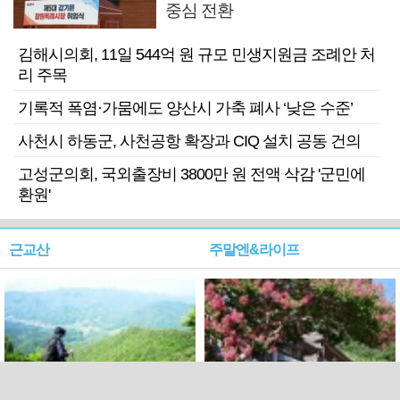
중심 전환
김해시의회, 11일 544억 원 규모 민생지원금 조례안 처
리 주목
기록적 폭염·가뭄에도 양산시 가축 폐사 ‘낮은 수준’
사천시 하동군, 사천공항 확장과 CIQ 설치 공동 건의
고성군의회, 국외출장비 3800만 원 전액 삭감 '군민에
환원'
근교산
주말엔&라이프