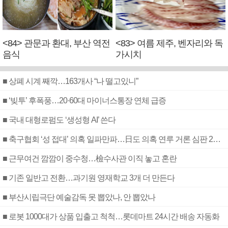
<84> 관문과 환대, 부산 역전
<83> 여름 제주, 벤자리와 독
음식
가시치
■ 상폐 시계 째깍…163개사 “나 떨고있니”
■ ‘빚투’ 후폭풍…20·60대 마이너스통장 연체 급증
■ 국내 대형로펌도 ‘생성형 AI’ 쓴다
■ 축구협회 ‘성 접대’ 의혹 일파만파…日도 의혹 연루 거론 심판 2명 조사
■ 근무여건 깜깜이 중수청…檢수사관 이직 놓고 혼란
■ 기존 일반고 전환…과기원 영재학교 3개 더 만든다
■ 부산시립극단 예술감독 못 뽑았나, 안 뽑았나
■ 로봇 1000대가 상품 입출고 척척…롯데마트 24시간 배송 자동화