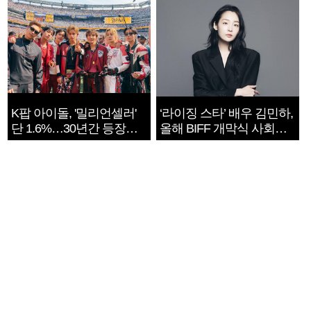
K팝 아이돌, '밀리언셀러'
‘라이징 스타’ 배우 김민하,
단 1.6%…30년간 등장
올해 BIFF 개막식 사회자
1182개팀 전수조사
확정