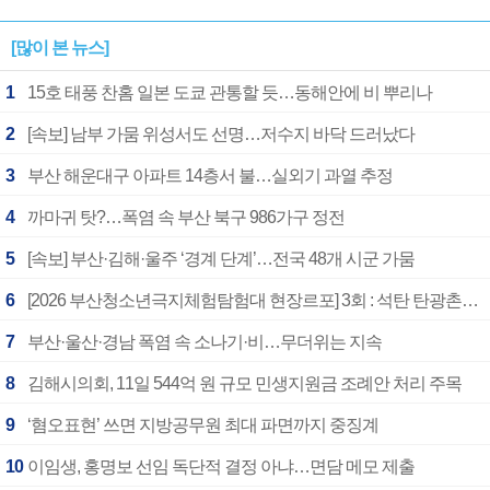
[많이 본 뉴스]
1
15호 태풍 찬홈 일본 도쿄 관통할 듯…동해안에 비 뿌리나
2
[속보] 남부 가뭄 위성서도 선명…저수지 바닥 드러났다
3
부산 해운대구 아파트 14층서 불…실외기 과열 추정
4
까마귀 탓?…폭염 속 부산 북구 986가구 정전
5
[속보] 부산·김해·울주 ‘경계 단계’…전국 48개 시군 가뭄
6
[2026 부산청소년극지체험탐험대 현장르포] 3회 : 석탄 탄광촌에서 북극 연구의 중심지로
7
부산·울산·경남 폭염 속 소나기·비…무더위는 지속
8
김해시의회, 11일 544억 원 규모 민생지원금 조례안 처리 주목
9
‘혐오표현’ 쓰면 지방공무원 최대 파면까지 중징계
10
이임생, 홍명보 선임 독단적 결정 아냐…면담 메모 제출