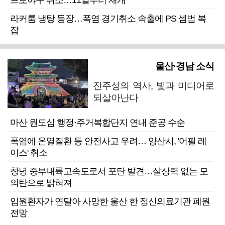
프로야구 취소…11일부터 재개
라커룸 냉탕 등장…폭염 경기취소 속출에 PS 셈법 복
잡
울산·경남 소식
진주성의 역사, 빛과 미디어로
되살아난다
마산 원도심 행정·주거복합단지 연내 준공 수순
폭염에 온열질환 등 안전사고 우려… 양산시, '어필 레
이스' 취소
창녕 중부내륙고속도로서 포탄 발견…살상력 없는 모
의탄으로 밝혀져
입원환자가 연달아 사망한 울산 한 정신의료기관 폐원
전망