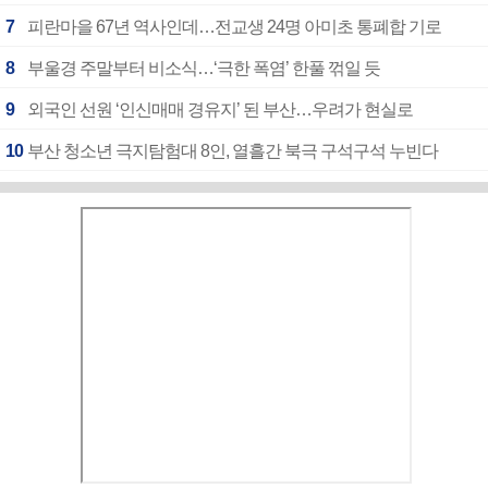
7
피란마을 67년 역사인데…전교생 24명 아미초 통폐합 기로
8
부울경 주말부터 비소식…‘극한 폭염’ 한풀 꺾일 듯
9
외국인 선원 ‘인신매매 경유지’ 된 부산…우려가 현실로
10
부산 청소년 극지탐험대 8인, 열흘간 북극 구석구석 누빈다