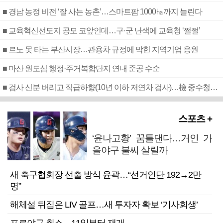
■ 경남 농정 비전 ‘잘 사는 농촌’…스마트팜 1000㏊까지 늘린다
■ 교육혁신선도지 공모 코앞인데…구·군 난색에 교육청 ‘쩔쩔’
■ 르노 못 타는 부산시장…관용차 규정에 막힌 지역기업 응원
■ 마산 원도심 행정·주거복합단지 연내 준공 수순
■ 검사 신분 버리고 직급하향(10년 이하 저연차 검사)…檢 중수청행 기피
스포츠 +
‘윤나고황’ 꿈틀댄다…거인 가
을야구 불씨 살릴까
새 축구협회장 선출 방식 윤곽…“선거인단 192→2만
명”
해체설 뒤집은 LIV 골프…새 투자자 확보 ‘기사회생’