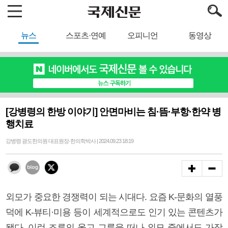
뉴스
스포츠·연예
오피니언
동영상
[강병령의 한방 이야기] 안면마비는 침·뜸·부항·한약 병
행치료
강병령 광도한의원 대표원장·한의학박사 | 2024.09.23 18:19
외모가 중요한 경쟁력이 되는 시대다. 요즘 K-문화의 열풍
덕에 K-뷰티·미용 등이 세계적으로도 인기 있는 콘텐츠가
됐다. 이런 조류의 옳고 그름을 떠나 외모 중에서도 가장