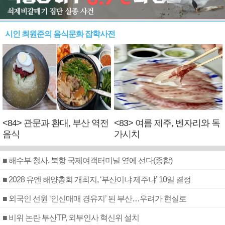
시인 최원준의 음식문화 잡학사전
<84> 관문과 환대, 부산 역전
<83> 여름 제주, 벤자리와 독
음식
가시치
■ 해수부 청사, 북항 국제여객터미널 옆에 선다(종합)
■ 2028 유엔 해양총회 개최지, ‘부산이냐 제주냐’ 10일 결정
■ 외국인 선원 ‘인신매매 경유지’ 된 부산…우려가 현실로
■ 비위 논란 부산TP, 외부인사 혁신위 설치