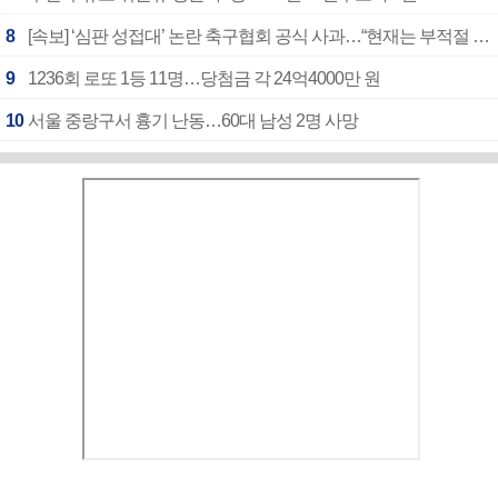
8
[속보] ‘심판 성접대’ 논란 축구협회 공식 사과…“현재는 부적절 행위 없어”
9
1236회 로또 1등 11명…당첨금 각 24억4000만 원
10
서울 중랑구서 흉기 난동…60대 남성 2명 사망