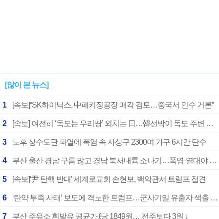
[많이 본 뉴스]
1
[속보]“SK하이닉스, 中패키징공장 매각 검토…중국서 인수 거론”
2
[속보] 여전히 ‘독도는 우리땅’ 외치는 日…韓선박이 독도 주변 해양조사 활동하자 반발
3
노후 상수도관 파열에 폭염 속 사상구 2300여 가구 6시간 단수
4
부산 울산 경남 구름 많고 경남 북서내륙 소나기…폭염·열대야 계속
5
[속보]‘尹 탄핵 반대’ 세계로교회 손현보, 백악관서 트럼프 접견
6
‘탄약 부족 사태’ 보도에 격노한 트럼프…군사기밀 유출자 색출 지시
7
부산 주유소 휘발유 평균가 ℓ당 1849원… 전주보다 3원 ↓