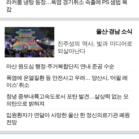
라커룸 냉탕 등장…폭염 경기취소 속출에 PS 셈법 복
잡
울산·경남 소식
진주성의 역사, 빛과 미디어로
되살아난다
마산 원도심 행정·주거복합단지 연내 준공 수순
폭염에 온열질환 등 안전사고 우려… 양산시, '어필 레
이스' 취소
창녕 중부내륙고속도로서 포탄 발견…살상력 없는 모
의탄으로 밝혀져
입원환자가 연달아 사망한 울산 한 정신의료기관 폐원
전망