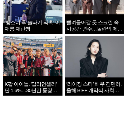
‘뺑소니 후 술타기 의혹’ 이
빨려들어갈 듯 스크린 속
재룡 재판행
시공간 변주…놀란의 메시
지는 ‘전쟁 속죄’
K팝 아이돌, '밀리언셀러'
‘라이징 스타’ 배우 김민하,
단 1.6%…30년간 등장
올해 BIFF 개막식 사회자
1182개팀 전수조사
확정