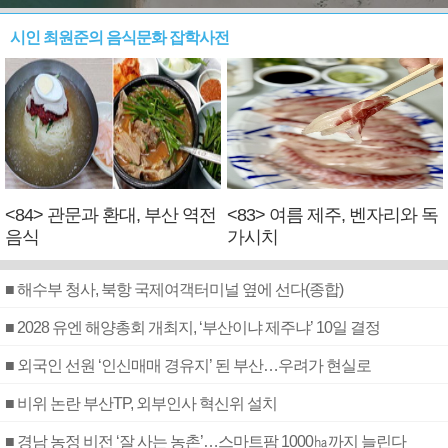
시인 최원준의 음식문화 잡학사전
<84> 관문과 환대, 부산 역전
<83> 여름 제주, 벤자리와 독
음식
가시치
■ 해수부 청사, 북항 국제여객터미널 옆에 선다(종합)
■ 2028 유엔 해양총회 개최지, ‘부산이냐 제주냐’ 10일 결정
■ 외국인 선원 ‘인신매매 경유지’ 된 부산…우려가 현실로
■ 비위 논란 부산TP, 외부인사 혁신위 설치
■ 경남 농정 비전 ‘잘 사는 농촌’…스마트팜 1000㏊까지 늘린다