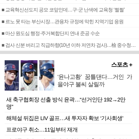
■ 교육혁신선도지 공모 코앞인데…구·군 난색에 교육청 ‘쩔쩔’
■ 르노 못 타는 부산시장…관용차 규정에 막힌 지역기업 응원
■ 마산 원도심 행정·주거복합단지 연내 준공 수순
■ 검사 신분 버리고 직급하향(10년 이하 저연차 검사)…檢 중수청행 기피
스포츠 +
‘윤나고황’ 꿈틀댄다…거인 가
을야구 불씨 살릴까
새 축구협회장 선출 방식 윤곽…“선거인단 192→2만
명”
해체설 뒤집은 LIV 골프…새 투자자 확보 ‘기사회생’
프로야구 취소…11일부터 재개