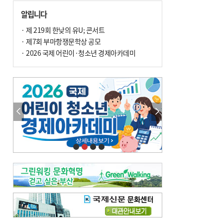
손 떨림, 늙음 증거일까 질병 신호일까
알립니다
윤화정의 한방 이야기
[전체보기]
냉기 직접 닿으면 ‘구안와사’ 위험
· 제 219회 한낮의 유U; 콘서트
· 제7회 부마항쟁문학상 공모
의료 다이제스트
[전체보기]
환자경험평가 지역 1위·전국 2위 外
· 2026 국제 어린이·청소년 경제아카데미
우수 인공신장실 인증 획득 外
이유림의 한방 이야기
[전체보기]
한방치료, 통증 관리의 새 해법
정영자 시민기자의 웰니스
[전체보기]
습한 여름…몸 깨우는 ‘순환 처방전’
자연·쉼에서 찾는 ‘웰니스 처방전’
조성우의 한방 이야기
[전체보기]
봄의 설렘보다 먼저 내 몸의 달램
진료실에서
[전체보기]
청소 안 한 에어컨 ‘레지오넬라균’ 득실…여름철 폐렴 부른다
B형 간염은 ‘간암 시한폭탄’…비활동기 환자도 꼭 6개월 주기 검사
최수지의 한방 이야기
[전체보기]
‘생리 안 해서 편하다’는 위험한 착각