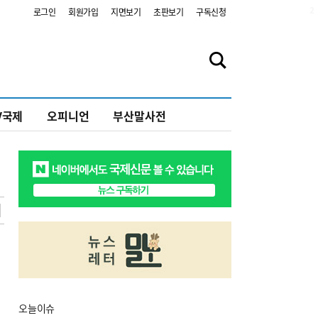
2
로그인
회원가입
지면보기
초판보기
구독신청
V국제
오피니언
부산말사전
오늘
이슈