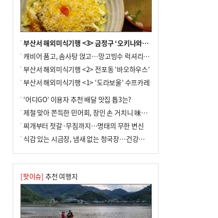
부산서 해외미식기행 <3> 금정구 ‘오키나와키친’
캐비어 품고, 솜사탕 얹고…망고빙수 럭셔리한 진화
부산서 해외미식기행 <2> 전포동 ‘바오하우스’
부산서 해외미식기행 <1> ‘도라보울’ 수프카레
‘어디GO’ 이용자 추천 배달 맛집 톱3는?
제철 맞아 쫀득한 민어회, 장인 손 거치니 味친 한상
찌개부터 젓갈·무침까지…명태의 무한 변신
식감 있는 시금장, 냄새 없는 청국장…건강한 발효 밥상
[핫이슈]
추천 여행지