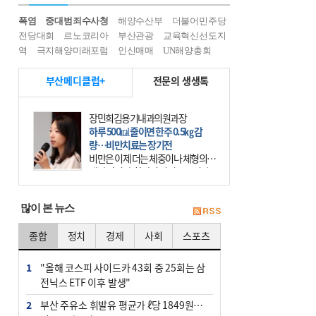
폭염
중대범죄수사청
해양수산부
더불어민주당
전당대회
르노코리아
부산관광
교육혁신선도지
역
극지해양미래포럼
인신매매
UN해양총회
부산메디클럽+
전문의 생생톡
장민희김용기내과의원과장
하루 500㎉ 줄이면 한주 0.5㎏ 감
량…비만치료는 장기전
비만은 이제 더는 체중이나 체형의 문
제가 아니다. 하나의 질병으로 인지
하고 치료와 관리를 해야 한다. 세계
보건기구(WHO)는 이미 1994년 비만
많이 본 뉴스
을 인류의 중요한
종합
정치
경제
사회
스포츠
1
"올해 코스피 사이드카 43회 중 25회는 삼
전닉스 ETF 이후 발생"
2
부산 주유소 휘발유 평균가 ℓ당 1849원…