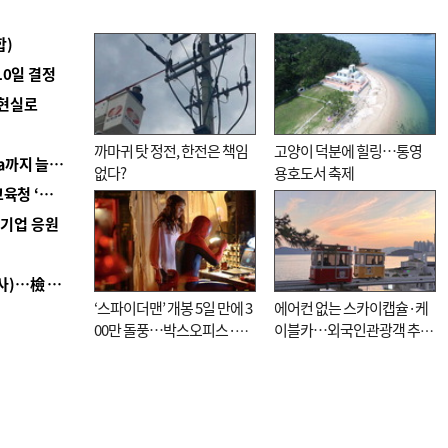
합)
10일 결정
 현실로
까마귀 탓 정전, 한전은 책임
고양이 덕분에 힐링…통영
■ 경남 농정 비전 ‘잘 사는 농촌’…스마트팜 1000㏊까지 늘린다
없다?
용호도서 축제
■ 교육혁신선도지 공모 코앞인데…구·군 난색에 교육청 ‘쩔쩔’
역기업 응원
■ 검사 신분 버리고 직급하향(10년 이하 저연차 검사)…檢 중수청행 기피
‘스파이더맨’ 개봉 5일 만에 3
에어컨 없는 스카이캡슐·케
00만 돌풍…박스오피스·예
이블카…외국인관광객 추억
매율 동시 1위
대신 고역 될라