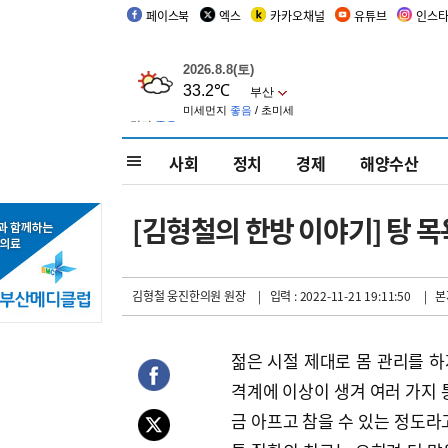
페이스북
엑스
카카오채널
유튜브
인스
사회
정치
경제
해양수산
[김형철의 한방 이야기] 탕 
김형철 웅진한의원 원장
| 입력 : 2022-11-21 19:11:50
| 본
젊은 시절 제대로 몸 관리를 
격계에 이상이 생겨 여러 가지 
금 아프고 참을 수 있는 정도라