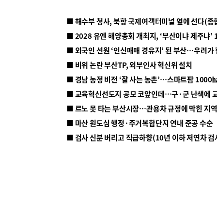
■ 해수부 청사, 북항 국제여객터미널 옆에 선다(종
■ 2028 유엔 해양총회 개최지, ‘부산이냐 제주냐’ 
■ 외국인 선원 ‘인신매매 경유지’ 된 부산…우려가
■ 비위 논란 부산TP, 외부인사 혁신위 설치
■ 르노 못 타는 부산시장…관용차 규정에 막힌 지
■ 마산 원도심 행정·주거복합단지 연내 준공 수순