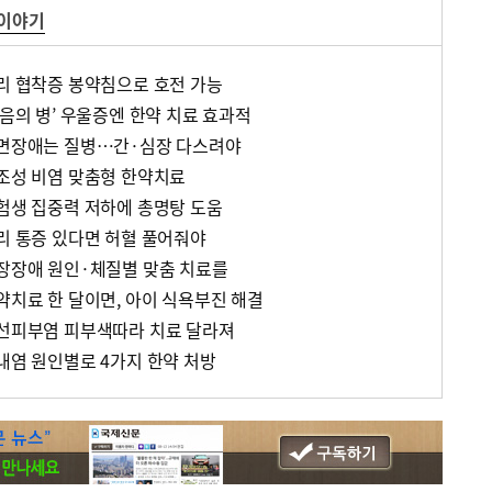
 이야기
허리 협착증 봉약침으로 호전 가능
마음의 병’ 우울증엔 한약 치료 효과적
수면장애는 질병…간·심장 다스려야
건조성 비염 맞춤형 한약치료
수험생 집중력 저하에 총명탕 도움
허리 통증 있다면 허혈 풀어줘야
성장장애 원인·체질별 맞춤 치료를
약치료 한 달이면, 아이 식욕부진 해결
건선피부염 피부색따라 치료 달라져
내염 원인별로 4가지 한약 처방