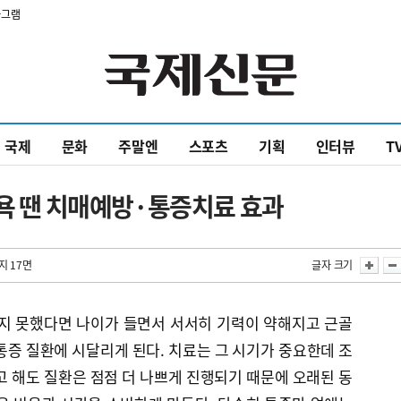
타그램
국제
문화
주말엔
스포츠
기획
인터뷰
T
목욕 땐 치매예방·통증치료 효과
지 17면
글자 크기
하지 못했다면 나이가 들면서 서서히 기력이 약해지고 근골
통증 질환에 시달리게 된다. 치료는 그 시기가 중요한데 조
고 해도 질환은 점점 더 나쁘게 진행되기 때문에 오래된 동