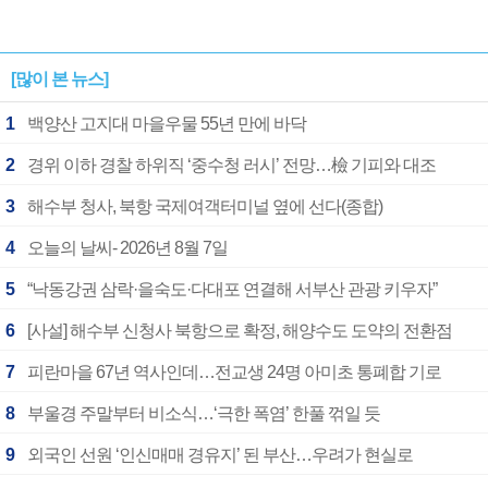
[많이 본 뉴스]
1
백양산 고지대 마을우물 55년 만에 바닥
2
경위 이하 경찰 하위직 ‘중수청 러시’ 전망…檢 기피와 대조
3
해수부 청사, 북항 국제여객터미널 옆에 선다(종합)
4
오늘의 날씨- 2026년 8월 7일
5
“낙동강권 삼락·을숙도·다대포 연결해 서부산 관광 키우자”
6
[사설] 해수부 신청사 북항으로 확정, 해양수도 도약의 전환점
7
피란마을 67년 역사인데…전교생 24명 아미초 통폐합 기로
8
부울경 주말부터 비소식…‘극한 폭염’ 한풀 꺾일 듯
9
외국인 선원 ‘인신매매 경유지’ 된 부산…우려가 현실로