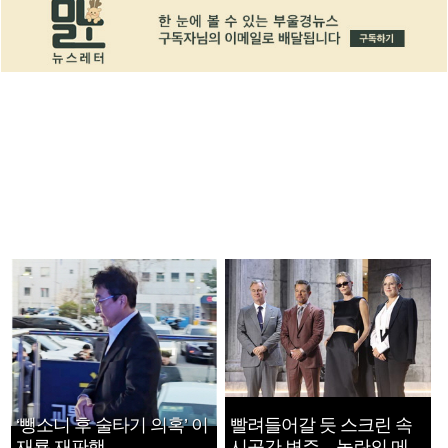
‘뺑소니 후 술타기 의혹’ 이
빨려들어갈 듯 스크린 속
재룡 재판행
시공간 변주…놀란의 메시