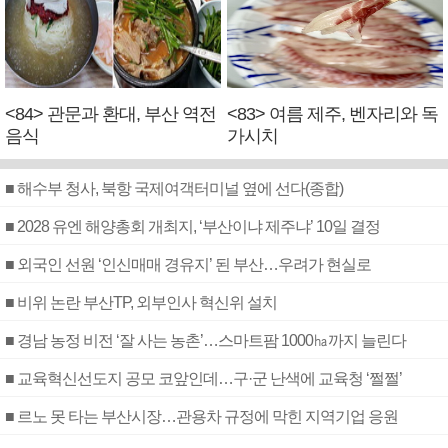
<84> 관문과 환대, 부산 역전
<83> 여름 제주, 벤자리와 독
음식
가시치
■ 해수부 청사, 북항 국제여객터미널 옆에 선다(종합)
■ 2028 유엔 해양총회 개최지, ‘부산이냐 제주냐’ 10일 결정
■ 외국인 선원 ‘인신매매 경유지’ 된 부산…우려가 현실로
■ 비위 논란 부산TP, 외부인사 혁신위 설치
■ 경남 농정 비전 ‘잘 사는 농촌’…스마트팜 1000㏊까지 늘린다
■ 교육혁신선도지 공모 코앞인데…구·군 난색에 교육청 ‘쩔쩔’
■ 르노 못 타는 부산시장…관용차 규정에 막힌 지역기업 응원