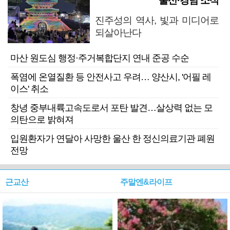
울산·경남 소식
진주성의 역사, 빛과 미디어로
되살아난다
마산 원도심 행정·주거복합단지 연내 준공 수순
폭염에 온열질환 등 안전사고 우려… 양산시, '어필 레
이스' 취소
창녕 중부내륙고속도로서 포탄 발견…살상력 없는 모
의탄으로 밝혀져
입원환자가 연달아 사망한 울산 한 정신의료기관 폐원
전망
근교산
주말엔&라이프