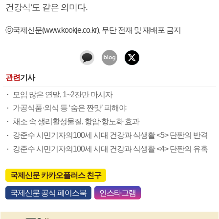
건강식’도 같은 의미다.
ⓒ국제신문(www.kookje.co.kr), 무단 전재 및 재배포 금지
관련
기사
모임 많은 연말, 1~2잔만 마시자
가공식품·외식 등 ‘숨은 짠맛’ 피해야
채소 속 생리활성물질, 항암·항노화 효과
강준수 시민기자의100세 시대 건강과 식생활 <5> 단짠의 반격
강준수 시민기자의100세 시대 건강과 식생활 <4> 단짠의 유혹
국제신문 카카오플러스 친구
국제신문 공식 페이스북
인스타그램