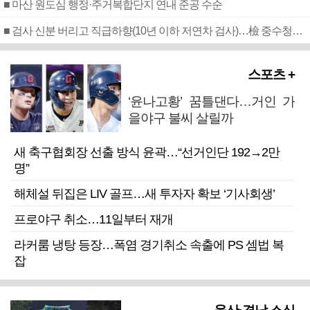
■ 마산 원도심 행정·주거복합단지 연내 준공 수순
■ 검사 신분 버리고 직급하향(10년 이하 저연차 검사)…檢 중수청행 기피
스포츠 +
‘윤나고황’ 꿈틀댄다…거인 가
을야구 불씨 살릴까
새 축구협회장 선출 방식 윤곽…“선거인단 192→2만
명”
해체설 뒤집은 LIV 골프…새 투자자 확보 ‘기사회생’
프로야구 취소…11일부터 재개
라커룸 냉탕 등장…폭염 경기취소 속출에 PS 셈법 복
잡