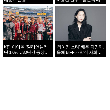
지는 ‘전쟁 속죄’
K팝 아이돌, '밀리언셀러'
‘라이징 스타’ 배우 김민하,
단 1.6%…30년간 등장
올해 BIFF 개막식 사회자
1182개팀 전수조사
확정