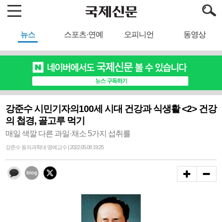
뉴스
스포츠·연예
오피니언
동영상
강준수 시민기자의100세 시대 건강과 식생활 <2> 건강
의 첩경, 골고루 먹기
매일 색깔 다른 과일·채소 5가지 섭취를
강준수 동의과학대 명예교수 | 2022.05.08 19:25