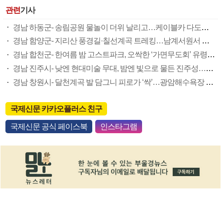
관련
기사
경남 하동군- 송림공원 물놀이 더위 날리고…케이블카 다도해 한눈에 즐기고
경남 함양군- 지리산 풍경길·칠선계곡 트레킹…남계서원서 선비문화 체험도
경남 합천군- 한여름 밤 고스트파크, 오싹한 ‘가면무도회’ 유령사냥 해볼까
경남 진주시- 낮엔 현대미술 무대, 밤엔 빛으로 물든 진주성…예술 향기 가득
경남 창원시- 달천계곡 발 담그니 피로가 ‘싹’…광암해수욕장 가족 피서 성지
국제신문 카카오플러스 친구
국제신문 공식 페이스북
인스타그램