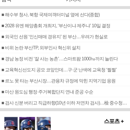
■ 해수부 청사, 북항 국제여객터미널 옆에 선다(종합)
■ 2028 유엔 해양총회 개최지, ‘부산이냐 제주냐’ 10일 결정
■ 외국인 선원 ‘인신매매 경유지’ 된 부산…우려가 현실로
■ 비위 논란 부산TP, 외부인사 혁신위 설치
■ 경남 농정 비전 ‘잘 사는 농촌’…스마트팜 1000㏊까지 늘린다
■ 교육혁신선도지 공모 코앞인데…구·군 난색에 교육청 ‘쩔쩔’
■ 르노 못 타는 부산시장…관용차 규정에 막힌 지역기업 응원
■ 마산 원도심 행정·주거복합단지 연내 준공 수순
■ 검사 신분 버리고 직급하향(10년 이하 저연차 검사)…檢 중수청행 기피
스포츠 +