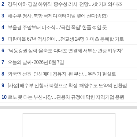
2
경위 이하 경찰 하위직 ‘중수청 러시’ 전망…檢 기피와 대조
3
해수부 청사, 북항 국제여객터미널 옆에 선다(종합)
4
부울경 주말부터 비소식…‘극한 폭염’ 한풀 꺾일 듯
5
피란마을 67년 역사인데…전교생 24명 아미초 통폐합 기로
6
“낙동강권 삼락·을숙도·다대포 연결해 서부산 관광 키우자”
7
오늘의 날씨- 2026년 8월 7일
8
외국인 선원 ‘인신매매 경유지’ 된 부산…우려가 현실로
9
[사설] 해수부 신청사 북항으로 확정, 해양수도 도약의 전환점
10
르노 못 타는 부산시장…관용차 규정에 막힌 지역기업 응원