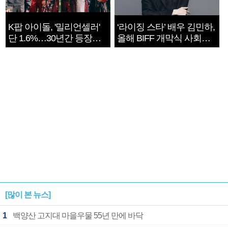
K팝 아이돌, '밀리언셀러'
‘라이징 스타’ 배우 김민하,
단 1.6%…30년간 등장
올해 BIFF 개막식 사회자
1182개팀 전수조사
확정
[많이 본 뉴스]
1
백양산 고지대 마을우물 55년 만에 바닥