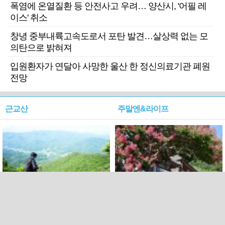
폭염에 온열질환 등 안전사고 우려… 양산시, '어필 레
이스' 취소
창녕 중부내륙고속도로서 포탄 발견…살상력 없는 모
의탄으로 밝혀져
입원환자가 연달아 사망한 울산 한 정신의료기관 폐원
전망
근교산
주말엔&라이프
근교산&그너머…상주·문경
폭염보다 더 뜨거워라…100
청화산~시루봉
일을 붉게 불태울 ‘선비정신’