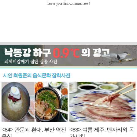
시인 최원준의 음식문화 잡학사전
<84> 관문과 환대, 부산 역전
<83> 여름 제주, 벤자리와 독
음식
가시치