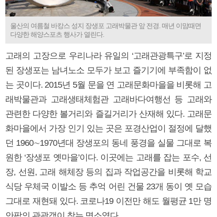
울산의 여름철 바캉스 성지 장생포 고래박물관 앞 전경. 매년 이맘때면
다양한 해양스포츠 행사가 열린다.
고래의 고장으로 우리나라 유일의 ‘고래관광특구’로 지정
된 장생포는 남녀노소 모두가 보고 즐기기에 부족함이 없
는 곳이다. 2015년 5월 문을 연 고래문화마을을 비롯해 고
래박물관과 고래생태체험관 고래바다여행선 등 고래와
관련한 다양한 볼거리와 즐길거리가 산재해 있다. 고래문
화마을에서 가장 인기 있는 곳은 포경산업이 절정에 달했
던 1960∼1970년대 장생포의 동네 풍경을 실물 그대로 복
원한 ‘장생포 옛마을’이다. 이곳에는 고래를 잡는 포수, 선
장, 선원, 고래 해체장 등의 집과 작업공간을 비롯해 학교
식당 우체국 이발소 등 추억 어린 건물 23개 동이 옛 모습
그대로 재현돼 있다. 코로나19 이전만 해도 월평균 1만 명
안팎의 관광객이 찾는 명소였다.