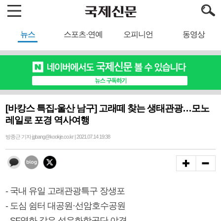
뉴스
스포츠·연예
오피니언
동영상
[바캉스 특집-울산 남구] 고래떼 찾는 생태관광…모노
레일로 포경 역사여행
방종근 기자 jgbang@kookje.co.kr | 2021.07.14 19:38
- 국내 유일 고래관광특구 장생포
- 도심 쉼터 대공원·선암호수공원
- SF영화 같은 석유화학공단 야경