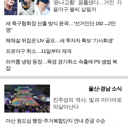
‘윤나고황’ 꿈틀댄다…거인 가
을야구 불씨 살릴까
새 축구협회장 선출 방식 윤곽…“선거인단 192→2만
명”
해체설 뒤집은 LIV 골프…새 투자자 확보 ‘기사회생’
프로야구 취소…11일부터 재개
라커룸 냉탕 등장…폭염 경기취소 속출에 PS 셈법 복
잡
울산·경남 소식
진주성의 역사, 빛과 미디어로
되살아난다
마산 원도심 행정·주거복합단지 연내 준공 수순