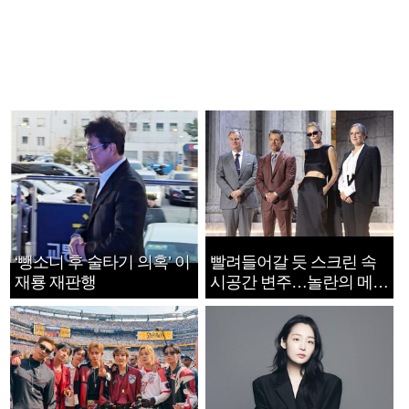
‘뺑소니 후 술타기 의혹’ 이
빨려들어갈 듯 스크린 속
재룡 재판행
시공간 변주…놀란의 메시
지는 ‘전쟁 속죄’