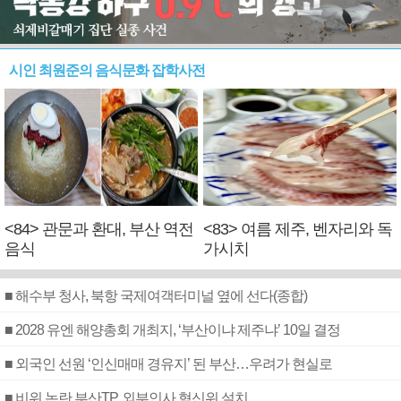
시인 최원준의 음식문화 잡학사전
<84> 관문과 환대, 부산 역전
<83> 여름 제주, 벤자리와 독
음식
가시치
■ 해수부 청사, 북항 국제여객터미널 옆에 선다(종합)
■ 2028 유엔 해양총회 개최지, ‘부산이냐 제주냐’ 10일 결정
■ 외국인 선원 ‘인신매매 경유지’ 된 부산…우려가 현실로
■ 비위 논란 부산TP, 외부인사 혁신위 설치