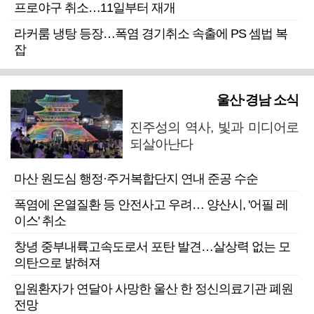
프로야구 취소…11일부터 재개
라커룸 냉탕 등장…폭염 경기취소 속출에 PS 셈법 복
잡
울산·경남 소식
진주성의 역사, 빛과 미디어로
되살아난다
마산 원도심 행정·주거복합단지 연내 준공 수순
폭염에 온열질환 등 안전사고 우려… 양산시, '어필 레
이스' 취소
창녕 중부내륙고속도로서 포탄 발견…살상력 없는 모
의탄으로 밝혀져
입원환자가 연달아 사망한 울산 한 정신의료기관 폐원
전망