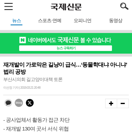
뉴스
스포츠·연예
오피니언
동영상
재개발이 가로막은 길냥이 급식…‘동물학대냐 아니냐’
법리 공방
부산시의회 길고양이대책 토론
이선정 기자 | 2019.03.21 20:48
- 공사업체서 활동가 접근 차단
- 재개발 130여 곳서 서식 위협