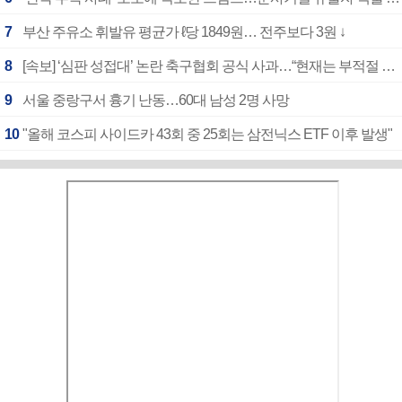
7
부산 주유소 휘발유 평균가 ℓ당 1849원… 전주보다 3원 ↓
8
[속보] ‘심판 성접대’ 논란 축구협회 공식 사과…“현재는 부적절 행위 없어”
9
서울 중랑구서 흉기 난동…60대 남성 2명 사망
10
"올해 코스피 사이드카 43회 중 25회는 삼전닉스 ETF 이후 발생"