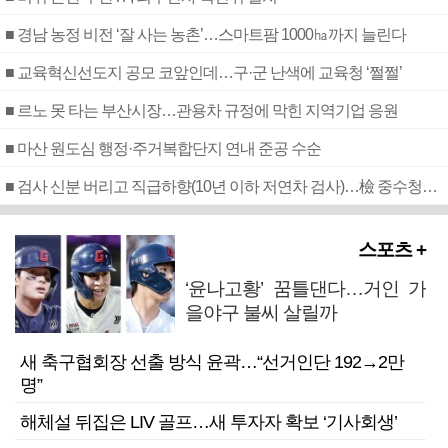
■ 경남 농정 비전 ‘잘 사는 농촌’…스마트팜 1000㏊까지 늘린다
■ 교육혁신선도지 공모 코앞인데…구·군 난색에 교육청 ‘쩔쩔’
■ 르노 못 타는 부산시장…관용차 규정에 막힌 지역기업 응원
■ 마산 원도심 행정·주거복합단지 연내 준공 수순
■ 검사 신분 버리고 직급하향(10년 이하 저연차 검사)…檢 중수청행 기피
스포츠 +
‘윤나고황’ 꿈틀댄다…거인 가
을야구 불씨 살릴까
새 축구협회장 선출 방식 윤곽…“선거인단 192→2만
명”
해체설 뒤집은 LIV 골프…새 투자자 확보 ‘기사회생’