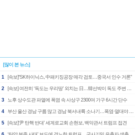
[많이 본 뉴스]
1
[속보]“SK하이닉스, 中패키징공장 매각 검토…중국서 인수 거론”
2
[속보] 여전히 ‘독도는 우리땅’ 외치는 日…韓선박이 독도 주변 해양조사 활동하자 반발
3
노후 상수도관 파열에 폭염 속 사상구 2300여 가구 6시간 단수
4
부산 울산 경남 구름 많고 경남 북서내륙 소나기…폭염·열대야 계속
5
[속보]‘尹 탄핵 반대’ 세계로교회 손현보, 백악관서 트럼프 접견
6
‘탄약 부족 사태’ 보도에 격노한 트럼프…군사기밀 유출자 색출 지시