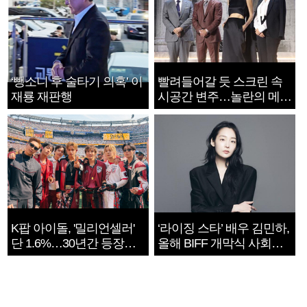
‘뺑소니 후 술타기 의혹’ 이
빨려들어갈 듯 스크린 속
재룡 재판행
시공간 변주…놀란의 메시
지는 ‘전쟁 속죄’
K팝 아이돌, '밀리언셀러'
‘라이징 스타’ 배우 김민하,
단 1.6%…30년간 등장
올해 BIFF 개막식 사회자
1182개팀 전수조사
확정