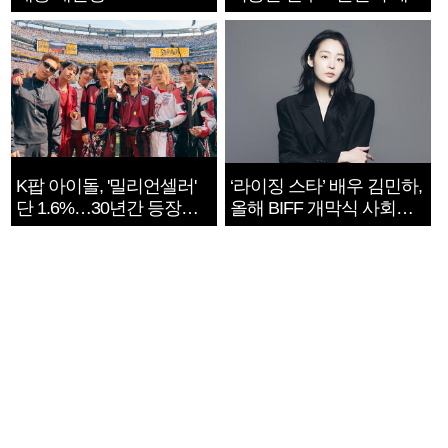
지는 ‘전쟁 속죄’
K팝 아이돌, '밀리언셀러'
‘라이징 스타’ 배우 김민하,
단 1.6%…30년간 등장
올해 BIFF 개막식 사회자
1182개팀 전수조사
확정