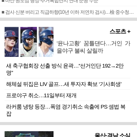
■ 마산 원도심 행정·주거복합단지 연내 준공 수순
■ 검사 신분 버리고 직급하향(10년 이하 저연차 검사)…檢 중수청행 기피
스포츠 +
‘윤나고황’ 꿈틀댄다…거인 가
을야구 불씨 살릴까
새 축구협회장 선출 방식 윤곽…“선거인단 192→2만
명”
해체설 뒤집은 LIV 골프…새 투자자 확보 ‘기사회생’
프로야구 취소…11일부터 재개
라커룸 냉탕 등장…폭염 경기취소 속출에 PS 셈법 복
잡
울산·경남 소식