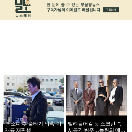
‘뺑소니 후 술타기 의혹’ 이
빨려들어갈 듯 스크린 속
재룡 재판행
시공간 변주…놀란의 메시