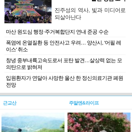
진주성의 역사, 빛과 미디어로
되살아난다
마산 원도심 행정·주거복합단지 연내 준공 수순
폭염에 온열질환 등 안전사고 우려… 양산시, '어필 레
이스' 취소
창녕 중부내륙고속도로서 포탄 발견…살상력 없는 모
의탄으로 밝혀져
입원환자가 연달아 사망한 울산 한 정신의료기관 폐원
전망
근교산
주말엔&라이프