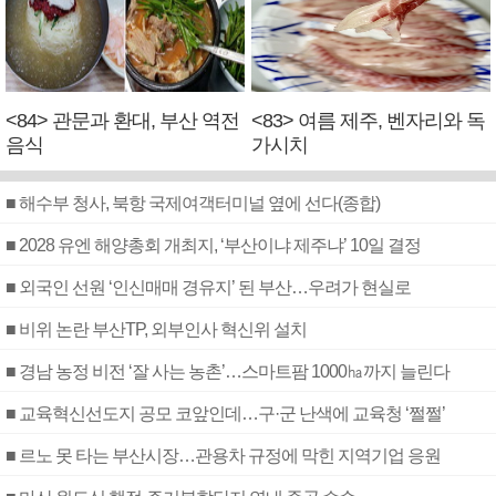
<84> 관문과 환대, 부산 역전
<83> 여름 제주, 벤자리와 독
음식
가시치
■ 해수부 청사, 북항 국제여객터미널 옆에 선다(종합)
■ 2028 유엔 해양총회 개최지, ‘부산이냐 제주냐’ 10일 결정
■ 외국인 선원 ‘인신매매 경유지’ 된 부산…우려가 현실로
■ 비위 논란 부산TP, 외부인사 혁신위 설치
■ 경남 농정 비전 ‘잘 사는 농촌’…스마트팜 1000㏊까지 늘린다
■ 교육혁신선도지 공모 코앞인데…구·군 난색에 교육청 ‘쩔쩔’
■ 르노 못 타는 부산시장…관용차 규정에 막힌 지역기업 응원