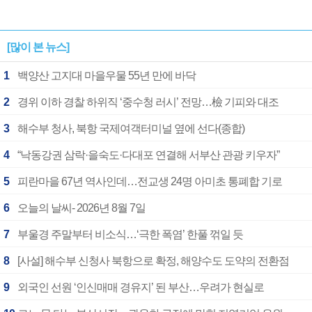
[많이 본 뉴스]
1
백양산 고지대 마을우물 55년 만에 바닥
2
경위 이하 경찰 하위직 ‘중수청 러시’ 전망…檢 기피와 대조
3
해수부 청사, 북항 국제여객터미널 옆에 선다(종합)
4
“낙동강권 삼락·을숙도·다대포 연결해 서부산 관광 키우자”
5
피란마을 67년 역사인데…전교생 24명 아미초 통폐합 기로
6
오늘의 날씨- 2026년 8월 7일
7
부울경 주말부터 비소식…‘극한 폭염’ 한풀 꺾일 듯
8
[사설] 해수부 신청사 북항으로 확정, 해양수도 도약의 전환점
9
외국인 선원 ‘인신매매 경유지’ 된 부산…우려가 현실로