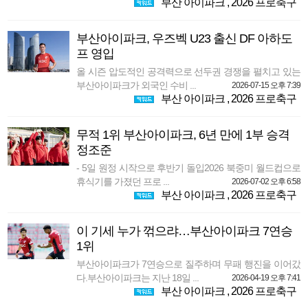
부산 아이파크
,
2026 프로축구
부산아이파크, 우즈벡 U23 출신 DF 아하도
프 영입
올 시즌 압도적인 공격력으로 선두권 경쟁을 펼치고 있는
부산아이파크가 외국인 수비 ...
2026-07-15 오후 7:39
부산 아이파크
,
2026 프로축구
무적 1위 부산아이파크, 6년 만에 1부 승격
정조준
- 5일 원정 시작으로 후반기 돌입2026 북중미 월드컵으로
휴식기를 가졌던 프로 ...
2026-07-02 오후 6:58
부산 아이파크
,
2026 프로축구
이 기세 누가 꺾으랴…부산아이파크 7연승
1위
부산아이파크가 7연승으로 질주하며 무패 행진을 이어갔
다.부산아이파크는 지난 18일 ...
2026-04-19 오후 7:41
부산 아이파크
,
2026 프로축구