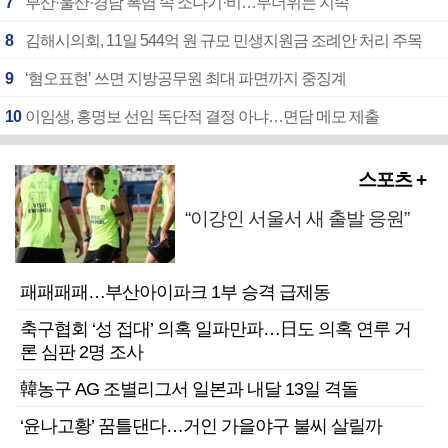
7
부산·울산·경남 폭염 속 소나기·비…무더위는 지속
8
김해시의회, 11일 544억 원 규모 민생지원금 조례안 처리 주목
9
‘혐오표현’ 쓰면 지방공무원 최대 파면까지 중징계
10
이임생, 홍명보 선임 독단적 결정 아냐…면담 메모 제출
스포츠 +
“이강인 서울서 새 출발 응원”
패패패패…부산아이파크 1부 승격 급제동
축구협회 ‘성 접대’ 의혹 일파만파…日도 의혹 연루 거
론 심판 2명 조사
韓농구 AG 조별리그서 일본과 내달 13일 격돌
‘윤나고황’ 꿈틀댄다…거인 가을야구 불씨 살릴까