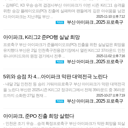
- 김해FC, K3 우승·승격 겹경사부산 아이파크가 이번 시즌 K리그1 승격을
위한 승강 플레이오프(PO) 진출에 실패하며 팬들에게 깊은 아쉬움을 남겼
다.아이파크는 지난 8일 부산 ...
2025-11-10 오후 7:12
부산 아이파크
,
2025 프로축구
아이파크, K리그2 준PO행 실낱 희망
프로축구 부산 아이파크가 준플레이오프(PO) 진출을 위한 실낱같은 희망을
유지했다.부산은 2일 인천축구전용경기장에서 열린 K리그2 37라운드 인천
유나이티드와의 원정 경기에서 전후 ...
2025-11-02 오후 7:16
부산 아이파크
,
2025 프로축구
5위와 승점 차 4…아이파크 막판 대역전극 노린다
- 내달 2일 인천전 등 승리 거둬야프로축구 부산 아이파크가 막판 대역전극
을 노린다.부산은 2025시즌 K리그2 정규리그에서 전체 39라운드 중 36라운
드까지 소화한 27일 현재 ...
2025-10-27 오후 7:19
부산 아이파크
,
2025 프로축구
아이파크, 준PO 진출 희망 살렸다
- 인천은 조기 우승…승격 확정프로축구 부산 아이파크가 막판 희망을 되살