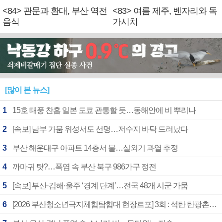
<84> 관문과 환대, 부산 역전
<83> 여름 제주, 벤자리와 독
음식
가시치
[많이 본 뉴스]
1
15호 태풍 찬홈 일본 도쿄 관통할 듯…동해안에 비 뿌리나
2
[속보] 남부 가뭄 위성서도 선명…저수지 바닥 드러났다
3
부산 해운대구 아파트 14층서 불…실외기 과열 추정
4
까마귀 탓?…폭염 속 부산 북구 986가구 정전
5
[속보] 부산·김해·울주 ‘경계 단계’…전국 48개 시군 가뭄
6
[2026 부산청소년극지체험탐험대 현장르포] 3회 : 석탄 탄광촌에서 북극 연구의 중심지로