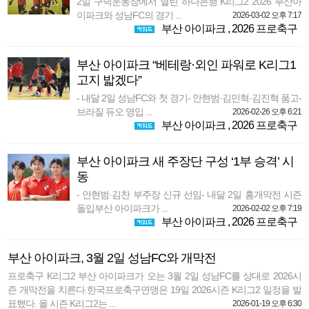
2일 구덕운동장에서 열린 하나은행 K리그2 2026 부산아
이파크와 성남FC의 경기 ...
2026-03-02 오후 7:17
부산 아이파크
,
2026 프로축구
부산 아이파크 “베테랑·외인 파워로 K리그1
고지 밟겠다”
- 내달 2일 성남FC와 첫 경기- 안현범·김민혁·김진혁 품고-
브라질 듀오 영입 ...
2026-02-26 오후 6:21
부산 아이파크
,
2026 프로축구
부산 아이파크 새 주장단 구성 ‘1부 승격’ 시
동
- 안현범·김찬 부주장 신규 선임- 내달 2일 홈개막전 시즌
돌입부산 아이파크가 ...
2026-02-02 오후 7:19
부산 아이파크
,
2026 프로축구
부산 아이파크, 3월 2일 성남FC와 개막전
프로축구 K리그2 부산 아이파크가 오는 3월 2일 성남FC를 상대로 2026시
즌 개막전을 치른다.한국프로축구연맹은 19일 2026시즌 K리그2 일정을 발
표했다. 올 시즌 K리그2는 ...
2026-01-19 오후 6:30