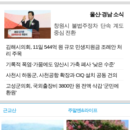
울산·경남 소식
창원시 불법주정차 단속 계도
중심 전환
김해시의회, 11일 544억 원 규모 민생지원금 조례안 처
리 주목
기록적 폭염·가뭄에도 양산시 가축 폐사 ‘낮은 수준’
사천시 하동군, 사천공항 확장과 CIQ 설치 공동 건의
고성군의회, 국외출장비 3800만 원 전액 삭감 '군민에
환원'
근교산
주말엔&라이프