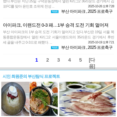
렸다.부산은 지난 25일 구덕운동장에서 열린 K리그2 36라운드 경기에서 김
포FC를 맞아 윤민호 조위제 전성 ...
2025-10-26 오후 7:28
부산 아이파크
,
2025 프로축구
아이파크, 이랜드전 0-3 패…1부 승격 도전 기회 멀어져
부산 아이파크의 1부 승격 도전 기회가 멀어지고 있다.부산은 19일 서울 목
동종합운동장에서 열린 K리그2 서울이랜드와의 35라운드 경기에서 후반
세 골을 내주고 0-3으로 패했다. ...
2025-10-19 오후 7:21
부산 아이파크
,
2025 프로축구
1
2
3
4
5
[다
음]
시인 최원준의 부산탐식 프로젝트