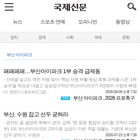
뉴스
스포츠·연예
오피니언
동영상
정치
경제
사회
국제
문화
부산 아이파크
패패패패…부산아이파크 1부 승격 급제동
- 선제골 넣고도 역전 허용 잦아- 핵심 자원 부활·뒷심 회복 과제올 시즌 ‘1부
승격’을 목표로 내걸고 승승장구하던 부산아이파크가 4연패의 수렁에 빠졌
다. 전반기 내내 K리그2( ...
2026-08-09 오후 7:32
부산 아이파크
,
2026 프로축구
부산, 수원 잡고 선두 굳혀라
- 공격진 골 결정력 회복이 관건- 감독 “팬 응원 힘입어 승리할 것”K리그2(2
부) 1위 부산아이파크와 2위수원 삼성이 이번 주말 맞붙는 가운데 부산은
‘선두 굳히기’, 수원은 ...
2026-07-23 오후 7:38