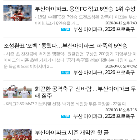
부산아이파크, 용인FC 꺾고 6연승 ‘1위 수성’
- 18일 수원FC전 7연승 도전조성환 감독이 이끄는 부산
아이파크가 6연승을 거 ...
2026-04-12 오후 7:40
부산 아이파크
,
2026 프로축구
조성환표 ‘포백 ’ 통했다…부산아이파크, 파죽의 5연승
- 시즌 초 찬찬콤비·백가온 맹활약- ‘원클럽맨’ 구상민 200경기 기염부산 아
이파크의 시즌 초반 기세가 매섭다. ‘공격 축구’를 선보이겠다는 다짐이 뜨거
운 득점력으로 이어지며 2 ...
2026-04-06 오후 6:42
부산 아이파크
,
2026 프로축구
화끈한 공격축구 ‘신바람’…부산아이파크 무
패 질주
- K리그2 3R MVP 가브리엘 선정- 백가온 뇌진탕 투혼 극장골 - 22일 대 ...
2026-03-18 오후 7:16
부산 아이파크
,
2026 프로축구
부산아이파크 시즌 개막전 첫 골