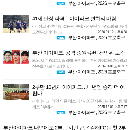
부산 아이파크
,
2026 프로축구
41세 단장 파격…아이파크 변화의 바람
- 개성고 4인방 등 ‘젊은피’ 수혈- 선수단 ‘신구’조화로 승격
도전부산아이파크 ...
2026-01-12 오후 6:20
부산 아이파크
,
2026 프로축구
부산 아이파크, 공격·중원·수비 전방위 보강
2026시즌 K리그1 승격에 도전하는 부산아이파크가 3명의
선수를 새로 영입했다. ...
2026-01-01 오후 7:07
부산 아이파크
,
2026 프로축구
2부만 10년차 아이파크…내년엔 승격 더 어
렵다
- 아이파크, 외인 의존 해소 과제- 2027시즌 1부 14개 팀 체
제로‘2부에서 ...
2025-12-01 오후 7:17
부산 아이파크
,
2026 프로축구
부산아이파크 내년에도 2부…‘시민구단’ 김해FC는 첫 2부