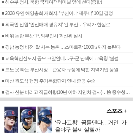
■ 해수부 청사, 북항 국제여객터미널 옆에 선다(종합)
■ 2028 유엔 해양총회 개최지, ‘부산이냐 제주냐’ 10일 결정
■ 외국인 선원 ‘인신매매 경유지’ 된 부산…우려가 현실로
■ 비위 논란 부산TP, 외부인사 혁신위 설치
■ 경남 농정 비전 ‘잘 사는 농촌’…스마트팜 1000㏊까지 늘린다
■ 교육혁신선도지 공모 코앞인데…구·군 난색에 교육청 ‘쩔쩔’
■ 르노 못 타는 부산시장…관용차 규정에 막힌 지역기업 응원
■ 마산 원도심 행정·주거복합단지 연내 준공 수순
■ 검사 신분 버리고 직급하향(10년 이하 저연차 검사)…檢 중수청행 기피
스포츠 +
‘윤나고황’ 꿈틀댄다…거인 가
을야구 불씨 살릴까