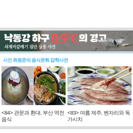
시인 최원준의 음식문화 잡학사전
<84> 관문과 환대, 부산 역전
<83> 여름 제주, 벤자리와 독
음식
가시치