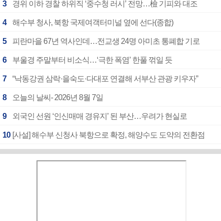
3
경위 이하 경찰 하위직 ‘중수청 러시’ 전망…檢 기피와 대조
4
해수부 청사, 북항 국제여객터미널 옆에 선다(종합)
5
피란마을 67년 역사인데…전교생 24명 아미초 통폐합 기로
6
부울경 주말부터 비소식…‘극한 폭염’ 한풀 꺾일 듯
7
“낙동강권 삼락·을숙도·다대포 연결해 서부산 관광 키우자”
8
오늘의 날씨- 2026년 8월 7일
9
외국인 선원 ‘인신매매 경유지’ 된 부산…우려가 현실로
10
[사설] 해수부 신청사 북항으로 확정, 해양수도 도약의 전환점