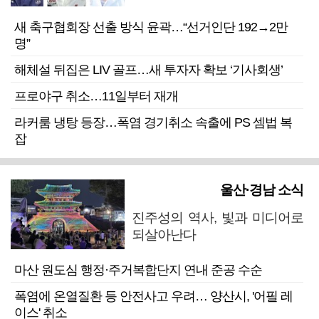
새 축구협회장 선출 방식 윤곽…“선거인단 192→2만
명”
해체설 뒤집은 LIV 골프…새 투자자 확보 ‘기사회생’
프로야구 취소…11일부터 재개
라커룸 냉탕 등장…폭염 경기취소 속출에 PS 셈법 복
잡
울산·경남 소식
진주성의 역사, 빛과 미디어로
되살아난다
마산 원도심 행정·주거복합단지 연내 준공 수순
폭염에 온열질환 등 안전사고 우려… 양산시, '어필 레
이스' 취소