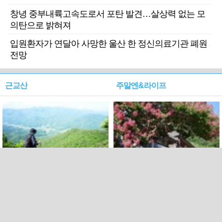
창녕 중부내륙고속도로서 포탄 발견…살상력 없는 모
의탄으로 밝혀져
입원환자가 연달아 사망한 울산 한 정신의료기관 폐원
전망
근교산
주말엔&라이프
근교산&그너머…상주·문경
폭염보다 더 뜨거워라…100
청화산~시루봉
일을 붉게 불태울 ‘선비정신’
피었네