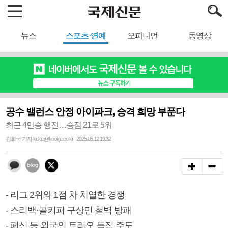
뉴스
스포츠·연예
오피니언
동영상
공수 밸런스 안정 아이파크, 승격 희망 부푼다
최근 4연승 행진…승점 21로 5위
김희국 기자 kukie@kookje.co.kr | 2025.05.12 19:32
- 리그 2위와 1점 차 치열한 경쟁
- 스리백·골키퍼 구상민 철벽 방패
- 페신 등 외국인 트리오 득점 주도