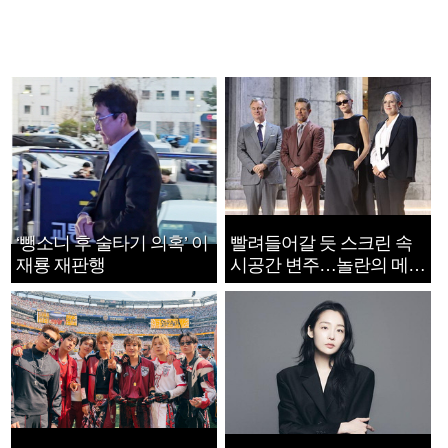
‘뺑소니 후 술타기 의혹’ 이
빨려들어갈 듯 스크린 속
재룡 재판행
시공간 변주…놀란의 메시
지는 ‘전쟁 속죄’