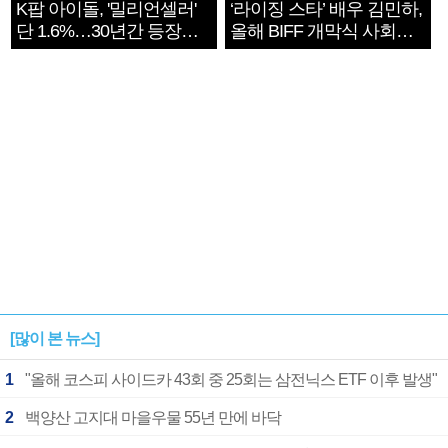
K팝 아이돌, '밀리언셀러'
‘라이징 스타’ 배우 김민하,
단 1.6%…30년간 등장
올해 BIFF 개막식 사회자
1182개팀 전수조사
확정
[많이 본 뉴스]
1
"올해 코스피 사이드카 43회 중 25회는 삼전닉스 ETF 이후 발생"
2
백양산 고지대 마을우물 55년 만에 바닥