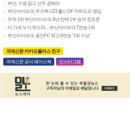
부산, 수원 잡고 선두 굳혀라
부산아이파크, 우즈벡 U23 출신 DF 아하도프 영입
무적 1위 부산아이파크, 6년 만에 1부 승격 정조준
이 기세 누가 꺾으랴…부산아이파크 7연승 1위
부산아이파크, 용인FC 꺾고 6연승 ‘1위 수성’
국제신문 카카오플러스 친구
국제신문 공식 페이스북
인스타그램