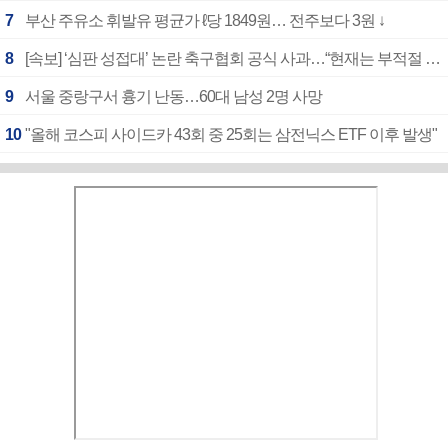
7
부산 주유소 휘발유 평균가 ℓ당 1849원… 전주보다 3원 ↓
8
[속보] ‘심판 성접대’ 논란 축구협회 공식 사과…“현재는 부적절 행위 없어”
9
서울 중랑구서 흉기 난동…60대 남성 2명 사망
10
"올해 코스피 사이드카 43회 중 25회는 삼전닉스 ETF 이후 발생"