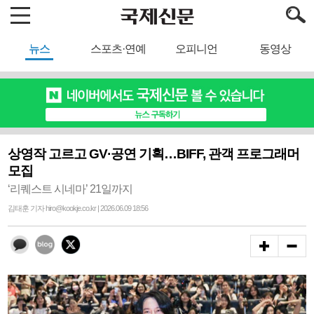
뉴스
스포츠·연예
오피니언
동영상
상영작 고르고 GV·공연 기획…BIFF, 관객 프로그래머
모집
‘리퀘스트 시네마’ 21일까지
김태훈 기자 hiro@kookje.co.kr | 2026.06.09 18:56