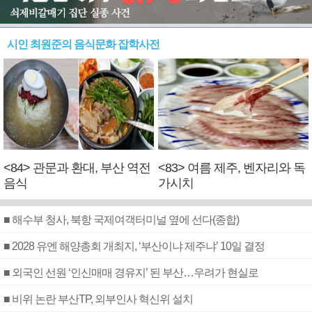
시인 최원준의 음식문화 잡학사전
<84> 관문과 환대, 부산 역전
<83> 여름 제주, 벤자리와 독
음식
가시치
■ 해수부 청사, 북항 국제여객터미널 옆에 선다(종합)
■ 2028 유엔 해양총회 개최지, ‘부산이냐 제주냐’ 10일 결정
■ 외국인 선원 ‘인신매매 경유지’ 된 부산…우려가 현실로
■ 비위 논란 부산TP, 외부인사 혁신위 설치