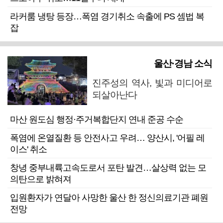
라커룸 냉탕 등장…폭염 경기취소 속출에 PS 셈법 복
잡
울산·경남 소식
진주성의 역사, 빛과 미디어로
되살아난다
마산 원도심 행정·주거복합단지 연내 준공 수순
폭염에 온열질환 등 안전사고 우려… 양산시, '어필 레
이스' 취소
창녕 중부내륙고속도로서 포탄 발견…살상력 없는 모
의탄으로 밝혀져
입원환자가 연달아 사망한 울산 한 정신의료기관 폐원
전망