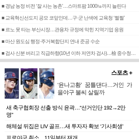
■ 경남 농정 비전 ‘잘 사는 농촌’…스마트팜 1000㏊까지 늘린다
■ 교육혁신선도지 공모 코앞인데…구·군 난색에 교육청 ‘쩔쩔’
■ 르노 못 타는 부산시장…관용차 규정에 막힌 지역기업 응원
■ 마산 원도심 행정·주거복합단지 연내 준공 수순
■ 검사 신분 버리고 직급하향(10년 이하 저연차 검사)…檢 중수청행 기피
스포츠 +
‘윤나고황’ 꿈틀댄다…거인 가
을야구 불씨 살릴까
새 축구협회장 선출 방식 윤곽…“선거인단 192→2만
명”
해체설 뒤집은 LIV 골프…새 투자자 확보 ‘기사회생’
프로야구 취소…11일부터 재개