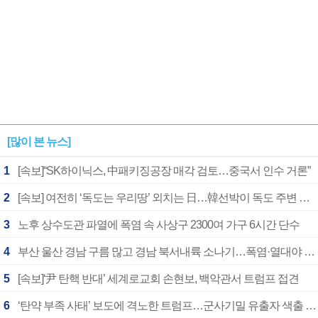
[많이 본 뉴스]
1
[속보]“SK하이닉스, 中패키징공장 매각 검토…중국서 인수 거론”
2
[속보] 여전히 ‘독도는 우리땅’ 외치는 日…韓선박이 독도 주변 해양조사 활동하자 반발
3
노후 상수도관 파열에 폭염 속 사상구 2300여 가구 6시간 단수
4
부산 울산 경남 구름 많고 경남 북서내륙 소나기…폭염·열대야 계속
5
[속보]‘尹 탄핵 반대’ 세계로교회 손현보, 백악관서 트럼프 접견
6
‘탄약 부족 사태’ 보도에 격노한 트럼프…군사기밀 유출자 색출 지시