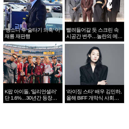
‘뺑소니 후 술타기 의혹’ 이
빨려들어갈 듯 스크린 속
재룡 재판행
시공간 변주…놀란의 메시
지는 ‘전쟁 속죄’
K팝 아이돌, '밀리언셀러'
‘라이징 스타’ 배우 김민하,
단 1.6%…30년간 등장
올해 BIFF 개막식 사회자
1182개팀 전수조사
확정