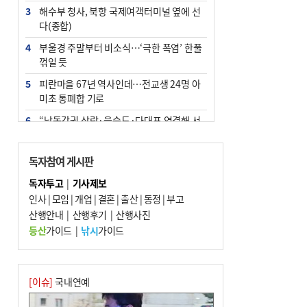
3
해수부 청사, 북항 국제여객터미널 옆에 선
다(종합)
4
부울경 주말부터 비소식…‘극한 폭염’ 한풀
꺾일 듯
5
피란마을 67년 역사인데…전교생 24명 아
미초 통폐합 기로
6
“낙동강권 삼락·을숙도·다대포 연결해 서
부산 관광 키우자”
7
오늘의 날씨- 2026년 8월 7일
독자참여 게시판
8
[사설] 해수부 신청사 북항으로 확정, 해양
독자투고
|
기사제보
수도 도약의 전환점
인사
|
모임
|
개업
|
결혼
|
출산
|
동정
|
부고
9
산행안내
외국인 선원 ‘인신매매 경유지’ 된 부산…
|
산행후기
|
산행사진
우려가 현실로
등산
가이드
|
낚시
가이드
10
르노 못 타는 부산시장…관용차 규정에 막
힌 지역기업 응원
[이슈]
국내연예