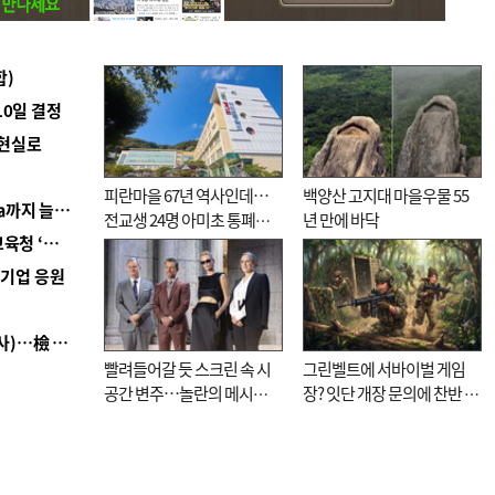
합)
10일 결정
 현실로
피란마을 67년 역사인데…
백양산 고지대 마을우물 55
■ 경남 농정 비전 ‘잘 사는 농촌’…스마트팜 1000㏊까지 늘린다
전교생 24명 아미초 통폐합
년 만에 바닥
■ 교육혁신선도지 공모 코앞인데…구·군 난색에 교육청 ‘쩔쩔’
기로
역기업 응원
■ 검사 신분 버리고 직급하향(10년 이하 저연차 검사)…檢 중수청행 기피
빨려들어갈 듯 스크린 속 시
그린벨트에 서바이벌 게임
공간 변주…놀란의 메시지
장? 잇단 개장 문의에 찬반 논
는 ‘전쟁 속죄’
쟁