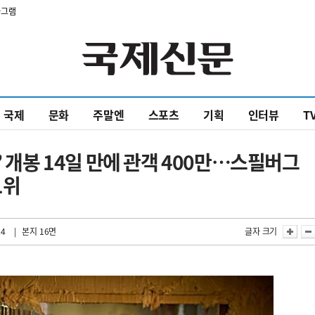
타그램
국제
문화
주말엔
스포츠
기획
인터뷰
T
’ 개봉 14일 만에 관객 400만…스필버그
1위
24
| 본지 16면
글자 크기