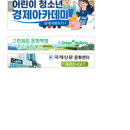
참선 /오기환
고향 /김진규
주말 영화 박스오피스
[전체보기]
‘스파이더맨’ 개봉 5일 만에 300만 돌풍…박스오피스·예매율 동시 1위
‘호프’ 개봉 11일 만에 관객 300만…‘스파이더맨’ 예매율 68.8% 1위
오늘의 운세-
[전체보기]
오늘의 운세- 2026년 8월 6일 (음 6월 24일)
오늘의 운세- 2026년 8월 5일 (음 6월 23일)
조해훈의 고전 속 이 문장
[전체보기]
입추 지났는데도 덥다며 신유안에게 보낸 박규수의 편지
불볕더위 지속되다 단비 내려 시 읊은 조선 후기 신익전