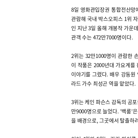
8일 영화관입장권 통합전산망에 따
관람해 국내 박스오피스 1위 자
인 지난 3일 올해 개봉작 가운데
관객 수는 472만7000명이다.
2위는 32만1000명이 관람한 
이 작품은 2000년대 가요계를
이야기를 그렸다. 배우 강동원
라드 가수 최성곤 역을 맡았다.
3위는 케인 파슨스 감독의 공포물
만9000명으로 늘었다. ‘백룸
을 배경으로, 그곳에서 탈출하