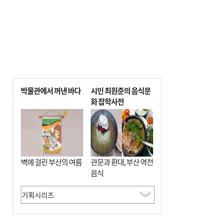
박물관에서 꺼낸 바다
시인 최원준의 음식문
화 잡학사전
벽에 걸린 부산의 여름
관문과 환대, 부산 역전
음식