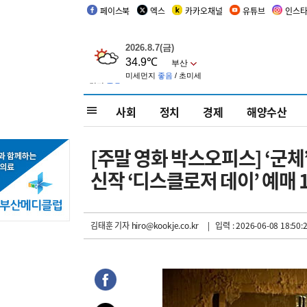
페이스북
엑스
카카오채널
유튜브
인스
사회
정치
경제
해양수산
[주말 영화 박스오피스] ‘군체
신작 ‘디스클로저 데이’ 예매 
김태훈 기자
hiro@kookje.co.kr
| 입력 : 2026-06-08 18:50: