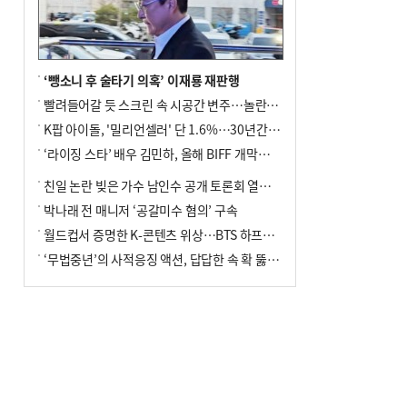
‘뺑소니 후 술타기 의혹’ 이재룡 재판행
빨려들어갈 듯 스크린 속 시공간 변주…놀란의 메시지는 ‘전쟁 속죄’
K팝 아이돌, '밀리언셀러' 단 1.6%…30년간 등장 1182개팀 전수조사
‘라이징 스타’ 배우 김민하, 올해 BIFF 개막식 사회자 확정
친일 논란 빚은 가수 남인수 공개 토론회 열린다.
박나래 전 매니저 ‘공갈미수 혐의’ 구속
월드컵서 증명한 K-콘텐츠 위상…BTS 하프타임쇼·정호연 트로피 세리머니
‘무법중년’의 사적응징 액션, 답답한 속 확 뚫어주네