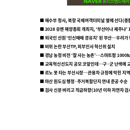
■ 해수부 청사, 북항 국제여객터미널 옆에 선다(종
■ 2028 유엔 해양총회 개최지, ‘부산이냐 제주냐’ 
■ 외국인 선원 ‘인신매매 경유지’ 된 부산…우려가
■ 비위 논란 부산TP, 외부인사 혁신위 설치
■ 르노 못 타는 부산시장…관용차 규정에 막힌 지
■ 마산 원도심 행정·주거복합단지 연내 준공 수순