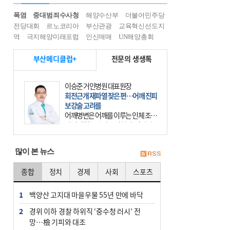
폭염
중대범죄수사청
해양수산부
더불어민주당
전당대회
르노코리아
부산관광
교육혁신선도지
역
극지해양미래포럼
인신매매
UN해양총회
부산메디클럽+
전문의 생생톡
이승준 거인병원 대표원장
회전근개 재파열 잦은 편…어깨 진피
보강술 고려를
어깨병변은 어깨를 이루는 인체 조직
에 발생하는 손상을 말한다. 여기에
는 오십견과 회전근개 증후군, 어깨
의 석회성 힘줄염 등이 있다. 국민건
많이 본 뉴스
강보험에 의하면 어깨병변
종합
정치
경제
사회
스포츠
1
백양산 고지대 마을우물 55년 만에 바닥
2
경위 이하 경찰 하위직 ‘중수청 러시’ 전
망…檢 기피와 대조