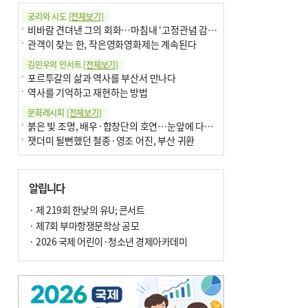
궁리와 시도
[전체보기]
비바람 견뎌낸 그의 회화…마침내 ‘고정관념 감옥’서 해방
관객이 찾는 한, 작은영화영화제는 계속된다
김민우의 인서트
[전체보기]
포르투갈의 삶과 역사를 부산서 만나다
역사를 기억하고 재현하는 방법
문화레시피
[전체보기]
붉은 빛 조명, 배우·합창단의 호연…눈앞에 다가온 부산오페라하우스
잿더미 될뻔했던 철종·영조 어진, 부산 귀환
박현주의 신간돋보기
[전체보기]
현실의 고통, 은유의 詩로 담다 外
알립니다
달구비·여우비…다양한 비 이름 外
박현주의 책 이야기
· 제 219회 한낮의 유U; 콘서트
[전체보기]
세계유산 ‘한국의 갯벌’ 얼마나 알고 있나요
· 제7회 부마항쟁문학상 공모
더위가 깨운 감각과 추억…여름! 이리 사랑할 줄이야
· 2026 국제 어린이·청소년 경제아카데미
아침의 갤러리
[전체보기]
제니스 채-푸른 냄새의 부산
문재필-여름_저녁무렵의호수
이 한편의 시조
[전체보기]