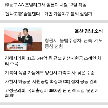
韓농구 AG 조별리그서 일본과 내달 13일 격돌
‘윤나고황’ 꿈틀댄다…거인 가을야구 불씨 살릴까
울산·경남 소식
창원시 불법주정차 단속 계도
중심 전환
김해시의회, 11일 544억 원 규모 민생지원금 조례안 처
리 주목
기록적 폭염·가뭄에도 양산시 가축 폐사 ‘낮은 수준’
사천시 하동군, 사천공항 확장과 CIQ 설치 공동 건의
고성군의회, 국외출장비 3800만 원 전액 삭감 '군민에
환원'