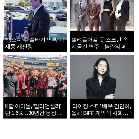
‘뺑소니 후 술타기 의혹’ 이
빨려들어갈 듯 스크린 속
재룡 재판행
시공간 변주…놀란의 메시
지는 ‘전쟁 속죄’
K팝 아이돌, '밀리언셀러'
‘라이징 스타’ 배우 김민하,
단 1.6%…30년간 등장
올해 BIFF 개막식 사회자
1182개팀 전수조사
확정