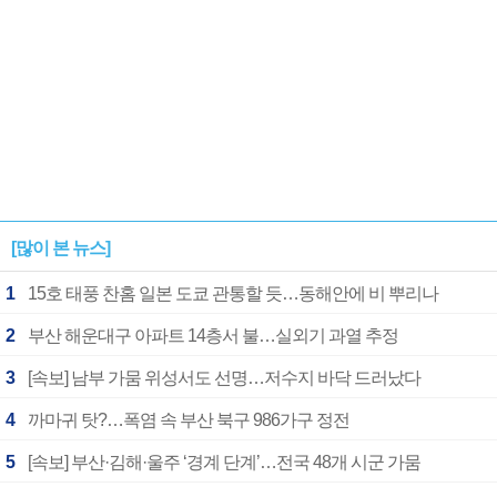
[많이 본 뉴스]
1
15호 태풍 찬홈 일본 도쿄 관통할 듯…동해안에 비 뿌리나
2
부산 해운대구 아파트 14층서 불…실외기 과열 추정
3
[속보] 남부 가뭄 위성서도 선명…저수지 바닥 드러났다
4
까마귀 탓?…폭염 속 부산 북구 986가구 정전
5
[속보] 부산·김해·울주 ‘경계 단계’…전국 48개 시군 가뭄