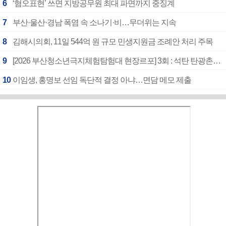
6
‘혐오표현’ 쓰면 지방공무원 최대 파면까지 중징계
7
부산·울산·경남 폭염 속 소나기·비…무더위는 지속
8
김해시의회, 11일 544억 원 규모 민생지원금 조례안 처리 주목
9
[2026 부산청소년극지체험탐험대 현장르포] 3회 : 석탄 탄광촌에서 북극 연구의 중심지로
10
이임생, 홍명보 선임 독단적 결정 아냐…면담 메모 제출