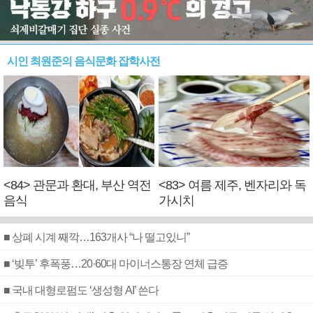
시인 최원준의 음식문화 잡학사전
<84> 관문과 환대, 부산 역전
<83> 여름 제주, 벤자리와 독
음식
가시치
■ 상폐 시계 째깍…163개사 “나 떨고있니”
■ ‘빚투’ 후폭풍…20·60대 마이너스통장 연체 급증
■ 국내 대형로펌도 ‘생성형 AI’ 쓴다