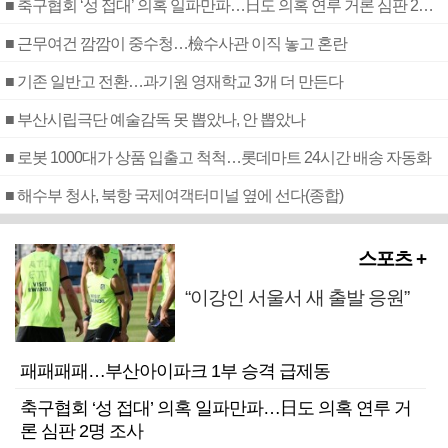
■ 축구협회 ‘성 접대’ 의혹 일파만파…日도 의혹 연루 거론 심판 2명 조사
■ 근무여건 깜깜이 중수청…檢수사관 이직 놓고 혼란
■ 기존 일반고 전환…과기원 영재학교 3개 더 만든다
■ 부산시립극단 예술감독 못 뽑았나, 안 뽑았나
■ 로봇 1000대가 상품 입출고 척척…롯데마트 24시간 배송 자동화
■ 해수부 청사, 북항 국제여객터미널 옆에 선다(종합)
스포츠 +
“이강인 서울서 새 출발 응원”
패패패패…부산아이파크 1부 승격 급제동
축구협회 ‘성 접대’ 의혹 일파만파…日도 의혹 연루 거
론 심판 2명 조사