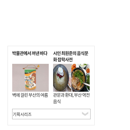
박물관에서 꺼낸 바다
시인 최원준의 음식문
화 잡학사전
벽에 걸린 부산의 여름
관문과 환대, 부산 역전
음식