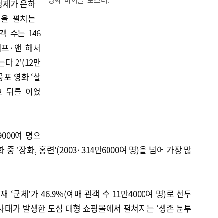
형제가 은하
험을 펼치는
 수는 146
리프·앤 해서
다 2’(12만
공포 영화 ‘살
 그 뒤를 이었
9000여 명으
중 ‘장화, 홍련’(2003·314만6000여 명)을 넘어 가장 많
‘군체’가 46.9%(예매 관객 수 11만4000여 명)로 선두
염 사태가 발생한 도심 대형 쇼핑몰에서 펼쳐지는 ‘생존 분투