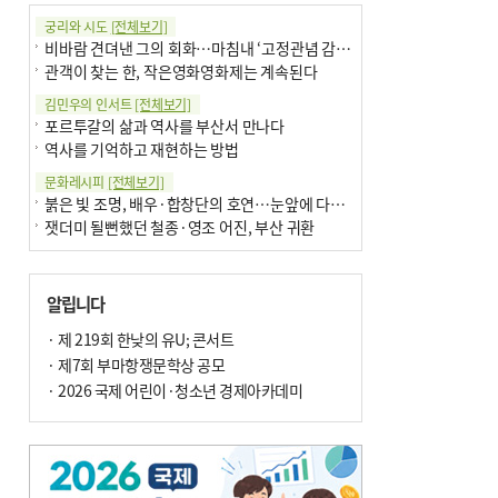
궁리와 시도
[전체보기]
비바람 견뎌낸 그의 회화…마침내 ‘고정관념 감옥’서 해방
관객이 찾는 한, 작은영화영화제는 계속된다
김민우의 인서트
[전체보기]
포르투갈의 삶과 역사를 부산서 만나다
역사를 기억하고 재현하는 방법
문화레시피
[전체보기]
붉은 빛 조명, 배우·합창단의 호연…눈앞에 다가온 부산오페라하우스
잿더미 될뻔했던 철종·영조 어진, 부산 귀환
박현주의 신간돋보기
[전체보기]
현실의 고통, 은유의 詩로 담다 外
알립니다
달구비·여우비…다양한 비 이름 外
박현주의 책 이야기
· 제 219회 한낮의 유U; 콘서트
[전체보기]
세계유산 ‘한국의 갯벌’ 얼마나 알고 있나요
· 제7회 부마항쟁문학상 공모
더위가 깨운 감각과 추억…여름! 이리 사랑할 줄이야
· 2026 국제 어린이·청소년 경제아카데미
아침의 갤러리
[전체보기]
제니스 채-푸른 냄새의 부산
문재필-여름_저녁무렵의호수
이 한편의 시조
[전체보기]