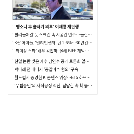
‘뺑소니 후 술타기 의혹’ 이재룡 재판행
빨려들어갈 듯 스크린 속 시공간 변주…놀란의 메시지는 ‘전쟁 속죄’
K팝 아이돌, '밀리언셀러' 단 1.6%…30년간 등장 1182개팀 전수조사
‘라이징 스타’ 배우 김민하, 올해 BIFF 개막식 사회자 확정
친일 논란 빚은 가수 남인수 공개 토론회 열린다.
박나래 전 매니저 ‘공갈미수 혐의’ 구속
월드컵서 증명한 K-콘텐츠 위상…BTS 하프타임쇼·정호연 트로피 세리머니
‘무법중년’의 사적응징 액션, 답답한 속 확 뚫어주네