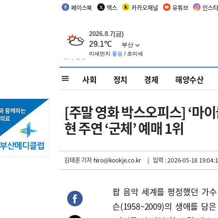
페이스북
엑스
카카오채널
유튜브
인스
사회
정치
경제
해양수산
[주말 영화 박스오피스] ‘마이
현 주연 ‘군체’ 예매 1위
김태훈 기자
hiro@kookje.co.kr
| 입력 : 2026-05-18 19:04:
팝 음악 세계를 평정했던 가수
슨(1958~2009)의 생애를 담