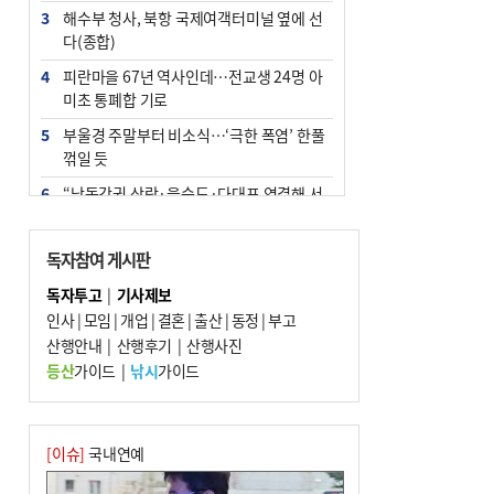
3
해수부 청사, 북항 국제여객터미널 옆에 선
다(종합)
4
피란마을 67년 역사인데…전교생 24명 아
미초 통폐합 기로
5
부울경 주말부터 비소식…‘극한 폭염’ 한풀
꺾일 듯
6
“낙동강권 삼락·을숙도·다대포 연결해 서
부산 관광 키우자”
7
오늘의 날씨- 2026년 8월 7일
독자참여 게시판
8
외국인 선원 ‘인신매매 경유지’ 된 부산…
독자투고
|
기사제보
우려가 현실로
인사
|
모임
|
개업
|
결혼
|
출산
|
동정
|
부고
9
산행안내
[사설] 해수부 신청사 북항으로 확정, 해양
|
산행후기
|
산행사진
수도 도약의 전환점
등산
가이드
|
낚시
가이드
10
르노 못 타는 부산시장…관용차 규정에 막
힌 지역기업 응원
[이슈]
국내연예