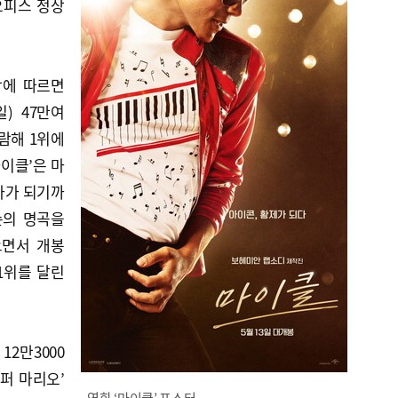
오피스 정상
망에 따르면
일) 47만여
관람해 1위에
마이클’은 마
타가 되기까
슨의 명곡을
으면서 개봉
1위를 달린
12만3000
슈퍼 마리오’
영화 ‘마이클’ 포스터.