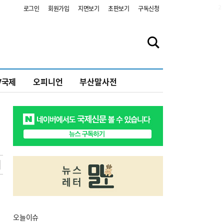
2
로그인
회원가입
지면보기
초판보기
구독신청
V국제
오피니언
부산말사전
오늘
이슈