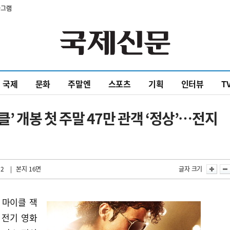
타그램
국제
문화
주말엔
스포츠
기획
인터뷰
T
클’ 개봉 첫 주말 47만 관객 ‘정상’…전지
12
| 본지 16면
글자 크기
 마이클 잭
은 전기 영화