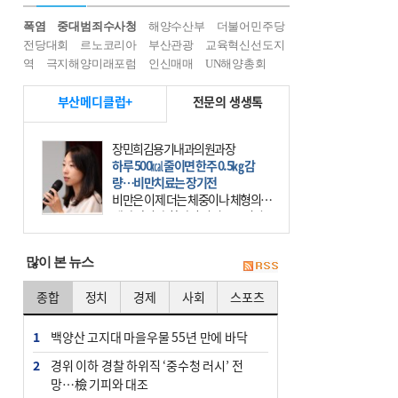
폭염
중대범죄수사청
해양수산부
더불어민주당
전당대회
르노코리아
부산관광
교육혁신선도지
역
극지해양미래포럼
인신매매
UN해양총회
부산메디클럽+
전문의 생생톡
장민희김용기내과의원과장
하루 500㎉ 줄이면 한주 0.5㎏ 감
량…비만치료는 장기전
비만은 이제 더는 체중이나 체형의 문
제가 아니다. 하나의 질병으로 인지
하고 치료와 관리를 해야 한다. 세계
보건기구(WHO)는 이미 1994년 비만
많이 본 뉴스
을 인류의 중요한
종합
정치
경제
사회
스포츠
1
백양산 고지대 마을우물 55년 만에 바닥
2
경위 이하 경찰 하위직 ‘중수청 러시’ 전
망…檢 기피와 대조