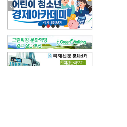
참선 /오기환
고향 /김진규
주말 영화 박스오피스
[전체보기]
‘스파이더맨’ 개봉 5일 만에 300만 돌풍…박스오피스·예매율 동시 1위
‘호프’ 개봉 11일 만에 관객 300만…‘스파이더맨’ 예매율 68.8% 1위
오늘의 운세-
[전체보기]
오늘의 운세- 2026년 8월 6일 (음 6월 24일)
오늘의 운세- 2026년 8월 5일 (음 6월 23일)
조해훈의 고전 속 이 문장
[전체보기]
입추 지났는데도 덥다며 신유안에게 보낸 박규수의 편지
불볕더위 지속되다 단비 내려 시 읊은 조선 후기 신익전