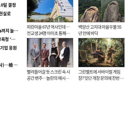
10일 결정
 현실로
피란마을 67년 역사인데…
백양산 고지대 마을우물 55
■ 경남 농정 비전 ‘잘 사는 농촌’…스마트팜 1000㏊까지 늘린다
전교생 24명 아미초 통폐합
년 만에 바닥
■ 교육혁신선도지 공모 코앞인데…구·군 난색에 교육청 ‘쩔쩔’
기로
역기업 응원
■ 검사 신분 버리고 직급하향(10년 이하 저연차 검사)…檢 중수청행 기피
빨려들어갈 듯 스크린 속 시
그린벨트에 서바이벌 게임
공간 변주…놀란의 메시지
장? 잇단 개장 문의에 찬반 논
는 ‘전쟁 속죄’
쟁