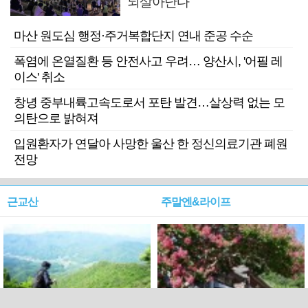
되살아난다
마산 원도심 행정·주거복합단지 연내 준공 수순
폭염에 온열질환 등 안전사고 우려… 양산시, '어필 레
이스' 취소
창녕 중부내륙고속도로서 포탄 발견…살상력 없는 모
의탄으로 밝혀져
입원환자가 연달아 사망한 울산 한 정신의료기관 폐원
전망
근교산
주말엔&라이프