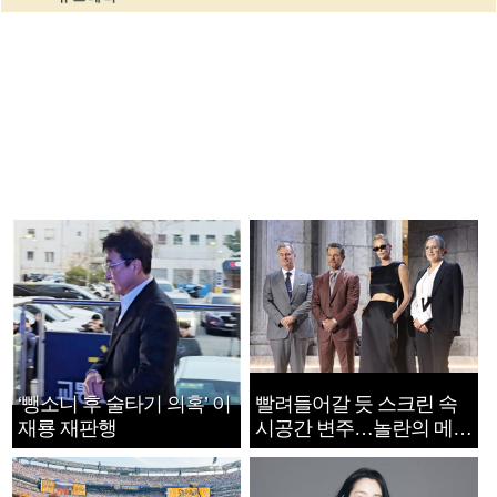
‘뺑소니 후 술타기 의혹’ 이
빨려들어갈 듯 스크린 속
재룡 재판행
시공간 변주…놀란의 메시
지는 ‘전쟁 속죄’