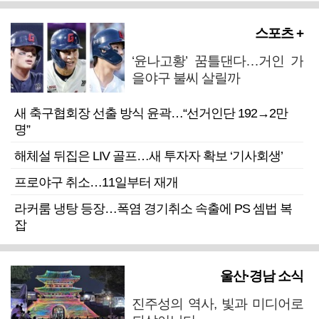
스포츠 +
‘윤나고황’ 꿈틀댄다…거인 가
을야구 불씨 살릴까
새 축구협회장 선출 방식 윤곽…“선거인단 192→2만
명”
해체설 뒤집은 LIV 골프…새 투자자 확보 ‘기사회생’
프로야구 취소…11일부터 재개
라커룸 냉탕 등장…폭염 경기취소 속출에 PS 셈법 복
잡
울산·경남 소식
진주성의 역사, 빛과 미디어로