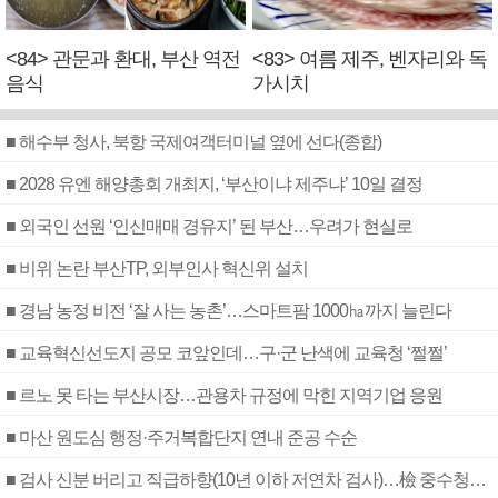
<84> 관문과 환대, 부산 역전
<83> 여름 제주, 벤자리와 독
음식
가시치
■ 해수부 청사, 북항 국제여객터미널 옆에 선다(종합)
■ 2028 유엔 해양총회 개최지, ‘부산이냐 제주냐’ 10일 결정
■ 외국인 선원 ‘인신매매 경유지’ 된 부산…우려가 현실로
■ 비위 논란 부산TP, 외부인사 혁신위 설치
■ 경남 농정 비전 ‘잘 사는 농촌’…스마트팜 1000㏊까지 늘린다
■ 교육혁신선도지 공모 코앞인데…구·군 난색에 교육청 ‘쩔쩔’
■ 르노 못 타는 부산시장…관용차 규정에 막힌 지역기업 응원
■ 마산 원도심 행정·주거복합단지 연내 준공 수순
■ 검사 신분 버리고 직급하향(10년 이하 저연차 검사)…檢 중수청행 기피