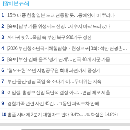
[많이 본 뉴스]
1
15호 태풍 찬홈 일본 도쿄 관통할 듯…동해안에 비 뿌리나
2
[속보] 남부 가뭄 위성서도 선명…저수지 바닥 드러났다
3
까마귀 탓?…폭염 속 부산 북구 986가구 정전
4
[2026 부산청소년극지체험탐험대 현장르포] 3회 : 석탄 탄광촌에서 북극 연구의 중심지로
5
[속보] 부산·김해·울주 ‘경계 단계’…전국 48개 시군 가뭄
6
‘혐오표현’ 쓰면 지방공무원 최대 파면까지 중징계
7
부산·울산·경남 폭염 속 소나기·비…무더위는 지속
8
이임생, 홍명보 선임 독단적 결정 아냐…면담 메모 제출
9
경찰가족 관련 사건 45건…그동안 파악조차 안해
10
홈플 사태에 2분기 대형마트 판매 9.4%↓…백화점은 14.8%↑