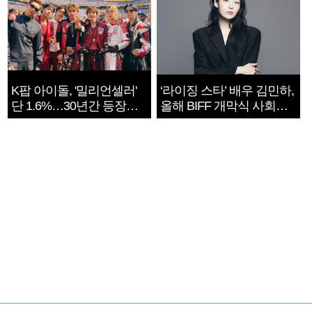
K팝 아이돌, '밀리언셀러'
‘라이징 스타’ 배우 김민하,
단 1.6%…30년간 등장
올해 BIFF 개막식 사회자
1182개팀 전수조사
확정