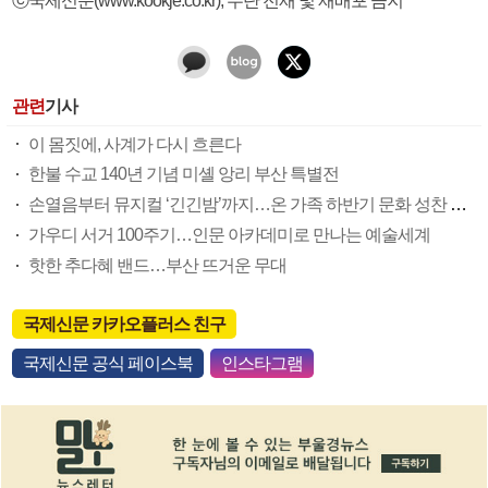
관련
기사
이 몸짓에, 사계가 다시 흐른다
한불 수교 140년 기념 미셸 앙리 부산 특별전
손열음부터 뮤지컬 ‘긴긴밤’까지…온 가족 하반기 문화 성찬 즐겨요
가우디 서거 100주기…인문 아카데미로 만나는 예술세계
핫한 추다혜 밴드…부산 뜨거운 무대
국제신문 카카오플러스 친구
국제신문 공식 페이스북
인스타그램