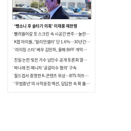
‘뺑소니 후 술타기 의혹’ 이재룡 재판행
빨려들어갈 듯 스크린 속 시공간 변주…놀란의 메시지는 ‘전쟁 속죄’
K팝 아이돌, '밀리언셀러' 단 1.6%…30년간 등장 1182개팀 전수조사
‘라이징 스타’ 배우 김민하, 올해 BIFF 개막식 사회자 확정
친일 논란 빚은 가수 남인수 공개 토론회 열린다.
박나래 전 매니저 ‘공갈미수 혐의’ 구속
월드컵서 증명한 K-콘텐츠 위상…BTS 하프타임쇼·정호연 트로피 세리머니
‘무법중년’의 사적응징 액션, 답답한 속 확 뚫어주네