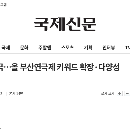
타그램
국제
문화
주말엔
스포츠
기획
인터뷰
T
인극…올 부산연극제 키워드 확장·다양성
32
| 본지 14면
글자 크기
성
’