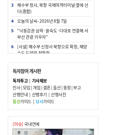
3
해수부 청사, 북항 국제여객터미널 옆에 선
다(종합)
4
오늘의 날씨- 2026년 8월 7일
5
“낙동강권 삼락·을숙도·다대포 연결해 서
부산 관광 키우자”
6
[사설] 해수부 신청사 북항으로 확정, 해양
수도 도약의 전환점
7
부울경 주말부터 비소식…‘극한 폭염’ 한풀
꺾일 듯
독자참여 게시판
8
피란마을 67년 역사인데…전교생 24명 아
독자투고
|
기사제보
미초 통폐합 기로
인사
|
모임
|
개업
|
결혼
|
출산
|
동정
|
부고
9
산행안내
외국인 선원 ‘인신매매 경유지’ 된 부산…
|
산행후기
|
산행사진
우려가 현실로
등산
가이드
|
낚시
가이드
10
수사독점 책임 커진 경찰, 방치사건 해결 부
랴부랴 속도전
[이슈]
국내연예