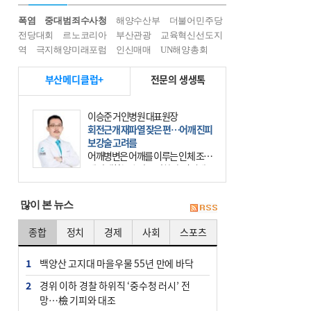
폭염
중대범죄수사청
해양수산부
더불어민주당
전당대회
르노코리아
부산관광
교육혁신선도지
역
극지해양미래포럼
인신매매
UN해양총회
부산메디클럽+
전문의 생생톡
이승준 거인병원 대표원장
회전근개 재파열 잦은 편…어깨 진피
보강술 고려를
어깨병변은 어깨를 이루는 인체 조직
에 발생하는 손상을 말한다. 여기에
는 오십견과 회전근개 증후군, 어깨
의 석회성 힘줄염 등이 있다. 국민건
많이 본 뉴스
강보험에 의하면 어깨병변
종합
정치
경제
사회
스포츠
1
백양산 고지대 마을우물 55년 만에 바닥
2
경위 이하 경찰 하위직 ‘중수청 러시’ 전
망…檢 기피와 대조