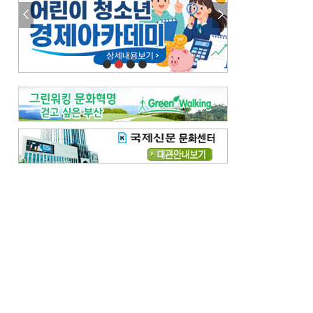
참선 /오기환
고향 /김진규
주말 영화 박스오피스
[전체보기]
‘스파이더맨’ 개봉 5일 만에 300만 돌풍…박스오피스·예매율 동시 1위
‘호프’ 개봉 11일 만에 관객 300만…‘스파이더맨’ 예매율 68.8% 1위
오늘의 운세-
[전체보기]
오늘의 운세- 2026년 8월 6일 (음 6월 24일)
오늘의 운세- 2026년 8월 5일 (음 6월 23일)
조해훈의 고전 속 이 문장
[전체보기]
입추 지났는데도 덥다며 신유안에게 보낸 박규수의 편지
불볕더위 지속되다 단비 내려 시 읊은 조선 후기 신익전