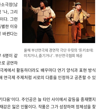
나다소극장(남
 ‘나, 그리
품이다. 그런
특별한 이유
일 바뀐다는
올해 부산연극제 경연작 극단 우릿의 ‘돈키호테:
우 6명이 같
미치거나, 즐기거나’ . 부산연극협회 제공
으로 공연하
연극계에서 활동하더라도 배우마다 연기 양식과 표현 방식
해 연극제 주제처럼 서로의 다름을 인정하고 공존할 수 있
기다움’이다. 주인공은 늘 타인 사이에서 갈등을 중재했지
존재감은 잃은 인물이다. 작품은 그가 성장하며 정체성을 찾