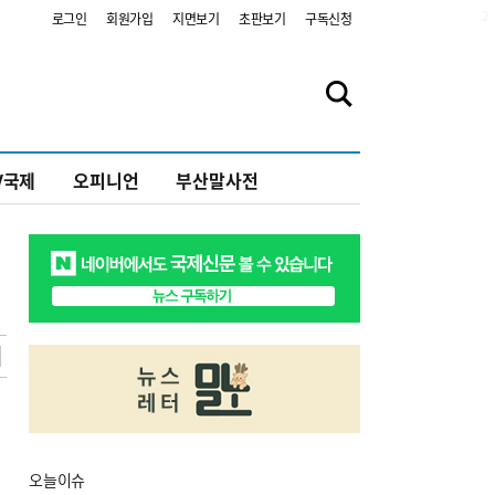
2
로그인
회원가입
지면보기
초판보기
구독신청
V국제
오피니언
부산말사전
오늘
이슈