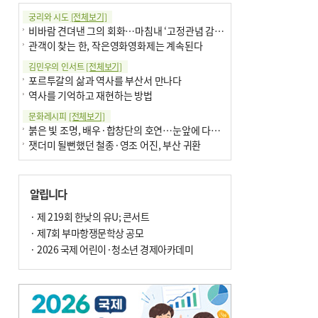
궁리와 시도
[전체보기]
비바람 견뎌낸 그의 회화…마침내 ‘고정관념 감옥’서 해방
관객이 찾는 한, 작은영화영화제는 계속된다
김민우의 인서트
[전체보기]
포르투갈의 삶과 역사를 부산서 만나다
역사를 기억하고 재현하는 방법
문화레시피
[전체보기]
붉은 빛 조명, 배우·합창단의 호연…눈앞에 다가온 부산오페라하우스
잿더미 될뻔했던 철종·영조 어진, 부산 귀환
박현주의 신간돋보기
[전체보기]
현실의 고통, 은유의 詩로 담다 外
알립니다
달구비·여우비…다양한 비 이름 外
박현주의 책 이야기
· 제 219회 한낮의 유U; 콘서트
[전체보기]
세계유산 ‘한국의 갯벌’ 얼마나 알고 있나요
· 제7회 부마항쟁문학상 공모
더위가 깨운 감각과 추억…여름! 이리 사랑할 줄이야
· 2026 국제 어린이·청소년 경제아카데미
아침의 갤러리
[전체보기]
제니스 채-푸른 냄새의 부산
문재필-여름_저녁무렵의호수
이 한편의 시조
[전체보기]