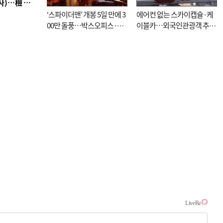
■ 검사 신분 버리고 직급하향(10년 이하 저연차 검사)…檢 중수청행 기피
‘스파이더맨’ 개봉 5일 만에 3
에어컨 없는 스카이캡슐·케
00만 돌풍…박스오피스·예
이블카…외국인관광객 추억
매율 동시 1위
대신 고역 될라