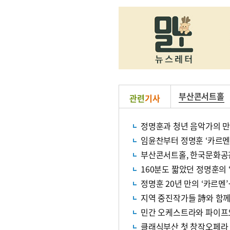
부산콘서트홀
관련
기사
정명훈과 청년 음악가의 
임윤찬부터 정명훈 ‘카르멘
부산콘서트홀, 한국문화공
160분도 짧았던 정명훈의 
정명훈 20년 만의 ‘카르멘
지역 중진작가들 詩와 함
민간 오케스트라와 파이프
클래식부산 첫 창작오페라 