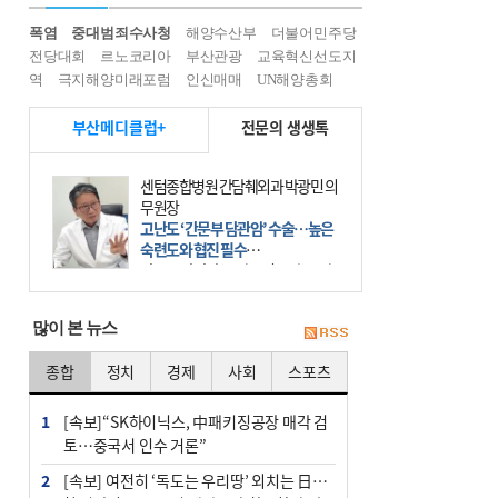
폭염
중대범죄수사청
해양수산부
더불어민주당
전당대회
르노코리아
부산관광
교육혁신선도지
역
극지해양미래포럼
인신매매
UN해양총회
부산메디클럽+
전문의 생생톡
센텀종합병원 간담췌외과 박광민 의
무원장
고난도 ‘간문부 담관암’ 수술…높은
숙련도와 협진 필수
간문부 담관암(클라츠킨 종양)은 좌
우 간에서 나오는, 담관(담즙 배출 경
로)이 합쳐지는 부위인 ‘간문부(肝門
많이 본 뉴스
部)’에 생기는 악성 종양이다. 간동맥
문맥 림프절 담
종합
정치
경제
사회
스포츠
1
[속보]“SK하이닉스, 中패키징공장 매각 검
토…중국서 인수 거론”
2
[속보] 여전히 ‘독도는 우리땅’ 외치는 日…