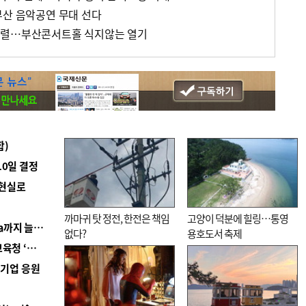
부산 음악공연 무대 선다
행렬…부산콘서트홀 식지않는 열기
합)
10일 결정
 현실로
까마귀 탓 정전, 한전은 책임
고양이 덕분에 힐링…통영
■ 경남 농정 비전 ‘잘 사는 농촌’…스마트팜 1000㏊까지 늘린다
없다?
용호도서 축제
■ 교육혁신선도지 공모 코앞인데…구·군 난색에 교육청 ‘쩔쩔’
역기업 응원