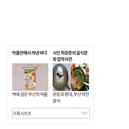
박물관에서 꺼낸 바다
시인 최원준의 음식문
화 잡학사전
벽에 걸린 부산의 여름
관문과 환대, 부산 역전
음식