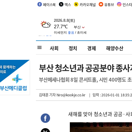
페이스북
엑스
카카오채널
유튜브
인스
사회
정치
경제
해양수산
부산 청소년과 공공분야 종사
부산메세나협회 8일 콘서트홀, 시민 400명도 
김태훈 기자
hiro@kookje.co.kr
| 입력 : 2026-01-01 18:35:
새해를 맞아 청소년과 공공·사