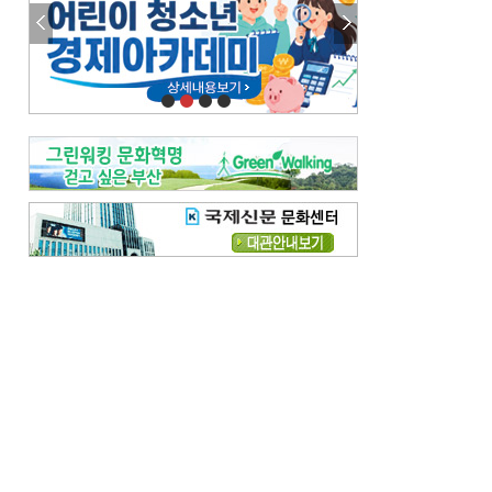
참선 /오기환
고향 /김진규
주말 영화 박스오피스
[전체보기]
‘스파이더맨’ 개봉 5일 만에 300만 돌풍…박스오피스·예매율 동시 1위
‘호프’ 개봉 11일 만에 관객 300만…‘스파이더맨’ 예매율 68.8% 1위
오늘의 운세-
[전체보기]
오늘의 운세- 2026년 8월 6일 (음 6월 24일)
오늘의 운세- 2026년 8월 5일 (음 6월 23일)
조해훈의 고전 속 이 문장
[전체보기]
입추 지났는데도 덥다며 신유안에게 보낸 박규수의 편지
불볕더위 지속되다 단비 내려 시 읊은 조선 후기 신익전