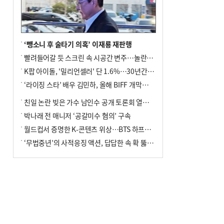
사망
‘뺑소니 후 술타기 의혹’ 이재룡 재판행
빨려들어갈 듯 스크린 속 시공간 변주…놀란의 메시지는 ‘전쟁 속죄’
K팝 아이돌, '밀리언셀러' 단 1.6%…30년간 등장 1182개팀 전수조사
‘라이징 스타’ 배우 김민하, 올해 BIFF 개막식 사회자 확정
친일 논란 빚은 가수 남인수 공개 토론회 열린다.
박나래 전 매니저 ‘공갈미수 혐의’ 구속
월드컵서 증명한 K-콘텐츠 위상…BTS 하프타임쇼·정호연 트로피 세리머니
‘무법중년’의 사적응징 액션, 답답한 속 확 뚫어주네