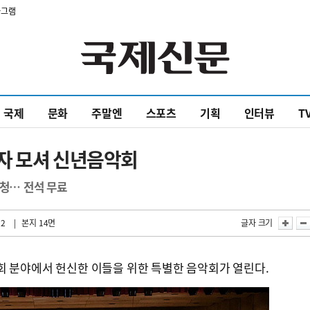
타그램
국제
문화
주말엔
스포츠
기획
인터뷰
T
자 모셔 신년음악회
초청… 전석 무료
22
| 본지 14면
글자 크기
회 분야에서 헌신한 이들을 위한 특별한 음악회가 열린다.