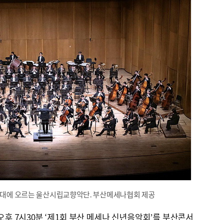
 무대에 오르는 울산시립교향악단. 부산메세나협회 제공
후 7시30분 ‘제1회 부산 메세나 신년음악회’를 부산콘서