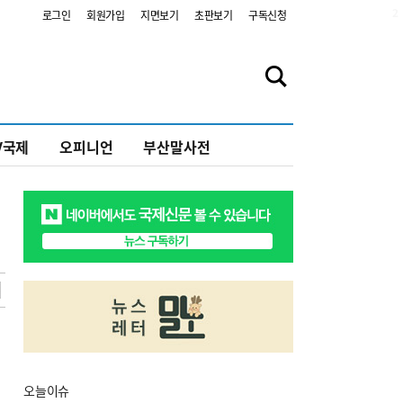
2
로그인
회원가입
지면보기
초판보기
구독신청
V국제
오피니언
부산말사전
오늘
이슈