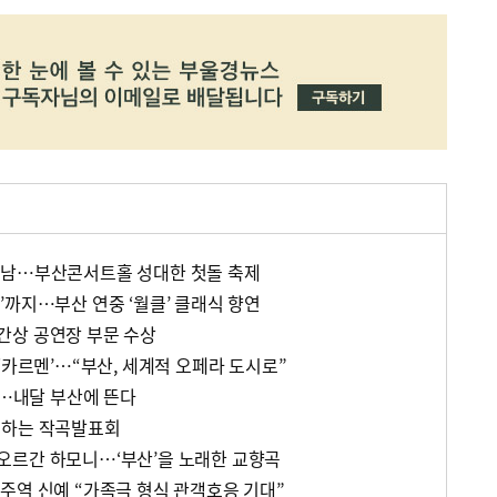
만남…부산콘서트홀 성대한 첫돌 축제
’까지…부산 연중 ‘월클’ 클래식 향연
간상 공연장 부문 수상
‘카르멘’…“부산, 세계적 오페라 도시로”
’…내달 부산에 뜬다
께하는 작곡발표회
오르간 하모니…‘부산’을 노래한 교향곡
주역 신예 “가족극 형식 관객호응 기대”