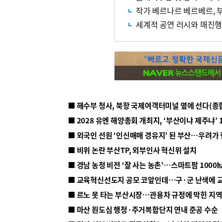
작가 베르나르 베르베르, 
세계적 공연 러시와 매진
■ 해수부 청사, 북항 국제여객터미널 옆에 선다(종
■ 2028 유엔 해양총회 개최지, ‘부산이냐 제주냐’ 
■ 외국인 선원 ‘인신매매 경유지’ 된 부산…우려가
■ 비위 논란 부산TP, 외부인사 혁신위 설치
■ 르노 못 타는 부산시장…관용차 규정에 막힌 지
■ 마산 원도심 행정·주거복합단지 연내 준공 수순