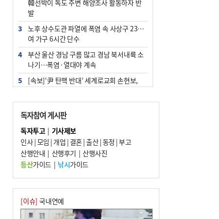
韓선박이 독도 주변 해양조사 활동하자 반
발
3
노후 상수도관 파열에 폭염 속 사상구 2300
여 가구 6시간 단수
4
부산 울산 경남 구름 많고 경남 북서내륙 소
나기…폭염·열대야 계속
5
[속보]‘尹 탄핵 반대’ 세계로교회 손현보,
백악관서 트럼프 접견
6
‘탄약 부족 사태’ 보도에 격노한 트럼프…
독자참여 게시판
군사기밀 유출자 색출 지시
독자투고
|
기사제보
7
부산 주유소 휘발유 평균가 ℓ당 1849원…
인사
|
모임
|
개업
|
결혼
|
출산
|
동정
|
부고
전주보다 3원 ↓
산행안내
|
산행후기
|
산행사진
8
[속보] ‘심판 성접대’ 논란 축구협회 공식 사
등산
가이드
|
낚시
가이드
과…“현재는 부적절 행위 없어”
9
1236회 로또 1등 11명…당첨금 각 24억4
000만 원
[이슈]
국내연예
10
서울 중랑구서 흉기 난동…60대 남성 2명