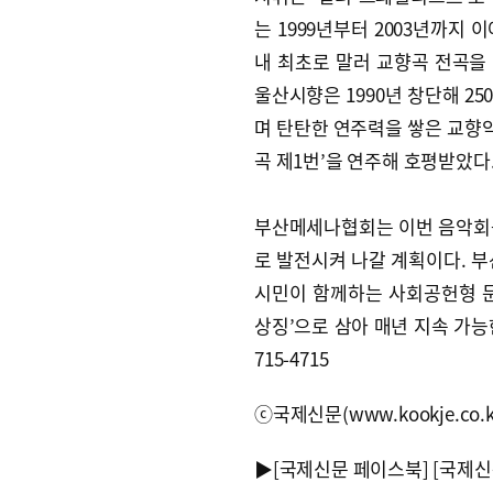
는 1999년부터 2003년까지 
내 최초로 말러 교향곡 전곡을
울산시향은 1990년 창단해 2
며 탄탄한 연주력을 쌓은 교향악
곡 제1번’을 연주해 호평받았다
부산메세나협회는 이번 음악회
로 발전시켜 나갈 계획이다. 
시민이 함께하는 사회공헌형 문
상징’으로 삼아 매년 지속 가능한
715-4715
ⓒ국제신문(www.kookje.co.
▶
[국제신문 페이스북]
[국제신