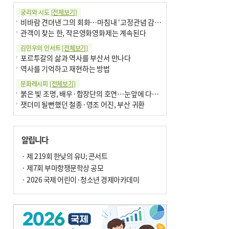
궁리와 시도
[전체보기]
비바람 견뎌낸 그의 회화…마침내 ‘고정관념 감옥’서 해방
관객이 찾는 한, 작은영화영화제는 계속된다
김민우의 인서트
[전체보기]
포르투갈의 삶과 역사를 부산서 만나다
역사를 기억하고 재현하는 방법
문화레시피
[전체보기]
붉은 빛 조명, 배우·합창단의 호연…눈앞에 다가온 부산오페라하우스
잿더미 될뻔했던 철종·영조 어진, 부산 귀환
박현주의 신간돋보기
[전체보기]
현실의 고통, 은유의 詩로 담다 外
알립니다
달구비·여우비…다양한 비 이름 外
박현주의 책 이야기
· 제 219회 한낮의 유U; 콘서트
[전체보기]
세계유산 ‘한국의 갯벌’ 얼마나 알고 있나요
· 제7회 부마항쟁문학상 공모
더위가 깨운 감각과 추억…여름! 이리 사랑할 줄이야
· 2026 국제 어린이·청소년 경제아카데미
아침의 갤러리
[전체보기]
제니스 채-푸른 냄새의 부산
문재필-여름_저녁무렵의호수
이 한편의 시조
[전체보기]