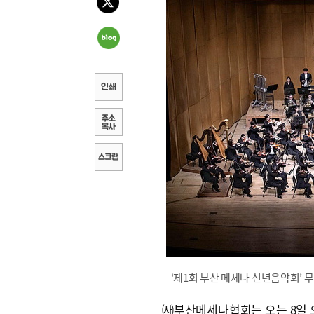
‘제1회 부산 메세나 신년음악회’
㈔부산메세나협회는 오는 8일 오