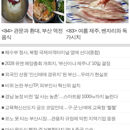
<84> 관문과 환대, 부산 역전
<83> 여름 제주, 벤자리와 독
음식
가시치
■ 해수부 청사, 북항 국제여객터미널 옆에 선다(종합)
■ 2028 유엔 해양총회 개최지, ‘부산이냐 제주냐’ 10일 결정
■ 외국인 선원 ‘인신매매 경유지’ 된 부산…우려가 현실로
■ 비위 논란 부산TP, 외부인사 혁신위 설치
■ 경남 농정 비전 ‘잘 사는 농촌’…스마트팜 1000㏊까지 늘린다
■ 교육혁신선도지 공모 코앞인데…구·군 난색에 교육청 ‘쩔쩔’
■ 르노 못 타는 부산시장…관용차 규정에 막힌 지역기업 응원
■ 마산 원도심 행정·주거복합단지 연내 준공 수순