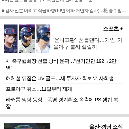
■ 검사 신분 버리고 직급하향(10년 이하 저연차 검사)…檢 중수청행 기피
스포츠 +
‘윤나고황’ 꿈틀댄다…거인 가
을야구 불씨 살릴까
새 축구협회장 선출 방식 윤곽…“선거인단 192→2만
명”
해체설 뒤집은 LIV 골프…새 투자자 확보 ‘기사회생’
프로야구 취소…11일부터 재개
라커룸 냉탕 등장…폭염 경기취소 속출에 PS 셈법 복
잡
울산·경남 소식