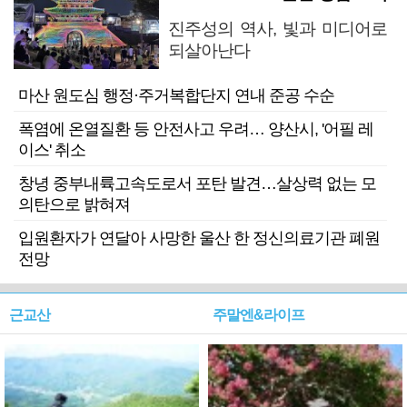
진주성의 역사, 빛과 미디어로
되살아난다
마산 원도심 행정·주거복합단지 연내 준공 수순
폭염에 온열질환 등 안전사고 우려… 양산시, '어필 레
이스' 취소
창녕 중부내륙고속도로서 포탄 발견…살상력 없는 모
의탄으로 밝혀져
입원환자가 연달아 사망한 울산 한 정신의료기관 폐원
전망
근교산
주말엔&라이프