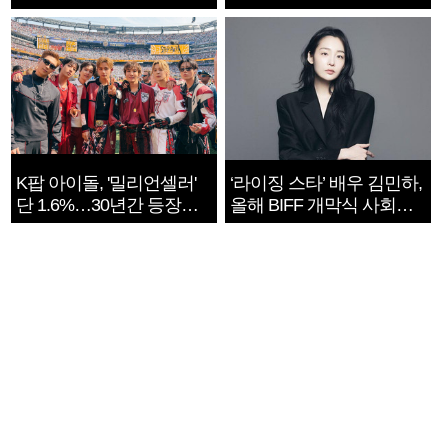
지는 ‘전쟁 속죄’
K팝 아이돌, '밀리언셀러'
‘라이징 스타’ 배우 김민하,
단 1.6%…30년간 등장
올해 BIFF 개막식 사회자
1182개팀 전수조사
확정