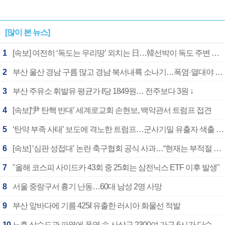
[많이 본 뉴스]
1
[속보] 여전히 ‘독도는 우리땅’ 외치는 日…韓선박이 독도 주변 해양조사 활동하자 반발
2
부산 울산 경남 구름 많고 경남 북서내륙 소나기…폭염·열대야 계속
3
부산 주유소 휘발유 평균가 ℓ당 1849원… 전주보다 3원 ↓
4
[속보]‘尹 탄핵 반대’ 세계로교회 손현보, 백악관서 트럼프 접견
5
‘탄약 부족 사태’ 보도에 격노한 트럼프…군사기밀 유출자 색출 지시
6
[속보] ‘심판 성접대’ 논란 축구협회 공식 사과…“현재는 부적절 행위 없어”
7
"올해 코스피 사이드카 43회 중 25회는 삼전닉스 ETF 이후 발생"
8
서울 중랑구서 흉기 난동…60대 남성 2명 사망
9
부산 앞바다에 기름 425ℓ 유출한 러시아 화물선 적발
10
노후 상수도관 파열에 폭염 속 사상구 2300여 가구 6시간 단수