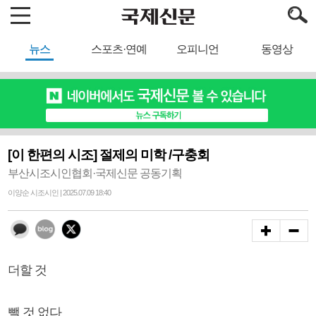
뉴스
스포츠·연예
오피니언
동영상
[이 한편의 시조] 절제의 미학 /구충회
부산시조시인협회·국제신문 공동기획
이양순 시조시인 | 2025.07.09 18:40
더할 것
뺄 것 없다