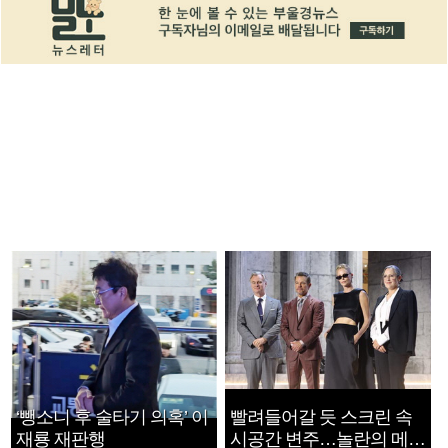
‘뺑소니 후 술타기 의혹’ 이
빨려들어갈 듯 스크린 속
재룡 재판행
시공간 변주…놀란의 메시