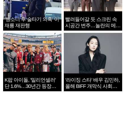
‘뺑소니 후 술타기 의혹’ 이
빨려들어갈 듯 스크린 속
재룡 재판행
시공간 변주…놀란의 메시
지는 ‘전쟁 속죄’
K팝 아이돌, '밀리언셀러'
‘라이징 스타’ 배우 김민하,
단 1.6%…30년간 등장
올해 BIFF 개막식 사회자
1182개팀 전수조사
확정