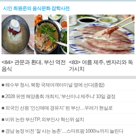
시인 최원준의 음식문화 잡학사전
<84> 관문과 환대, 부산 역전
<83> 여름 제주, 벤자리와 독
음식
가시치
■ 해수부 청사, 북항 국제여객터미널 옆에 선다(종합)
■ 2028 유엔 해양총회 개최지, ‘부산이냐 제주냐’ 10일 결정
■ 외국인 선원 ‘인신매매 경유지’ 된 부산…우려가 현실로
■ 비위 논란 부산TP, 외부인사 혁신위 설치
■ 경남 농정 비전 ‘잘 사는 농촌’…스마트팜 1000㏊까지 늘린다