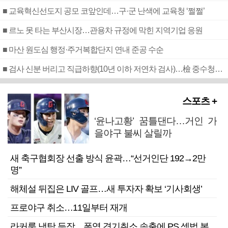
■ 교육혁신선도지 공모 코앞인데…구·군 난색에 교육청 ‘쩔쩔’
■ 르노 못 타는 부산시장…관용차 규정에 막힌 지역기업 응원
■ 마산 원도심 행정·주거복합단지 연내 준공 수순
■ 검사 신분 버리고 직급하향(10년 이하 저연차 검사)…檢 중수청행 기피
스포츠 +
‘윤나고황’ 꿈틀댄다…거인 가
을야구 불씨 살릴까
새 축구협회장 선출 방식 윤곽…“선거인단 192→2만
명”
해체설 뒤집은 LIV 골프…새 투자자 확보 ‘기사회생’
프로야구 취소…11일부터 재개
라커룸 냉탕 등장…폭염 경기취소 속출에 PS 셈법 복