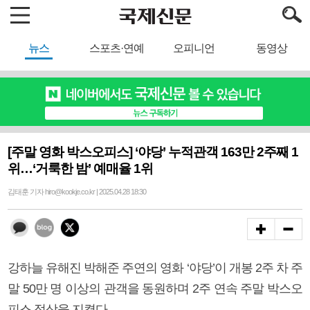
뉴스
스포츠·연예
오피니언
동영상
[주말 영화 박스오피스] ‘야당’ 누적관객 163만 2주째 1
위…‘거룩한 밤’ 예매율 1위
김태훈 기자 hiro@kookje.co.kr | 2025.04.28 18:30
강하늘 유해진 박해준 주연의 영화 ‘야당’이 개봉 2주 차 주
말 50만 명 이상의 관객을 동원하며 2주 연속 주말 박스오
피스 정상을 지켰다.