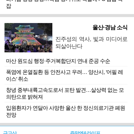
잡
울산·경남 소식
진주성의 역사, 빛과 미디어로
되살아난다
마산 원도심 행정·주거복합단지 연내 준공 수순
폭염에 온열질환 등 안전사고 우려… 양산시, '어필 레
이스' 취소
창녕 중부내륙고속도로서 포탄 발견…살상력 없는 모
의탄으로 밝혀져
입원환자가 연달아 사망한 울산 한 정신의료기관 폐원
전망
근교산
주말엔&라이프