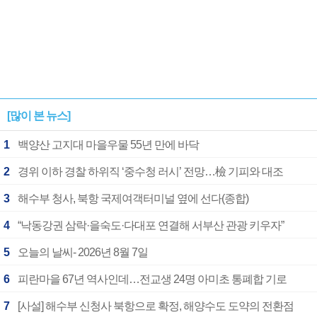
[많이 본 뉴스]
1
백양산 고지대 마을우물 55년 만에 바닥
2
경위 이하 경찰 하위직 ‘중수청 러시’ 전망…檢 기피와 대조
3
해수부 청사, 북항 국제여객터미널 옆에 선다(종합)
4
“낙동강권 삼락·을숙도·다대포 연결해 서부산 관광 키우자”
5
오늘의 날씨- 2026년 8월 7일
6
피란마을 67년 역사인데…전교생 24명 아미초 통폐합 기로
7
[사설] 해수부 신청사 북항으로 확정, 해양수도 도약의 전환점