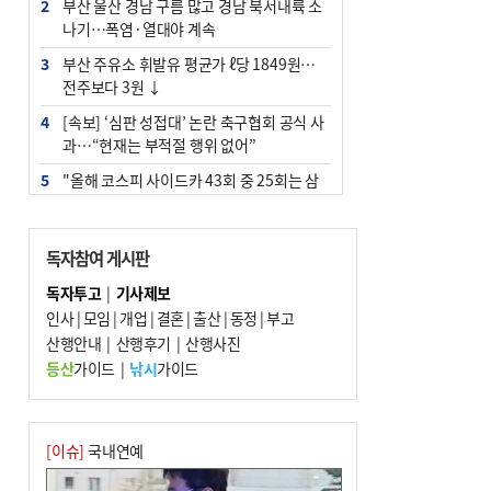
2
부산 울산 경남 구름 많고 경남 북서내륙 소
나기…폭염·열대야 계속
3
부산 주유소 휘발유 평균가 ℓ당 1849원…
전주보다 3원 ↓
4
[속보] ‘심판 성접대’ 논란 축구협회 공식 사
과…“현재는 부적절 행위 없어”
5
"올해 코스피 사이드카 43회 중 25회는 삼
전닉스 ETF 이후 발생"
6
‘탄약 부족 사태’ 보도에 격노한 트럼프…
독자참여 게시판
군사기밀 유출자 색출 지시
독자투고
|
기사제보
7
서울 중랑구서 흉기 난동…60대 남성 2명
인사
|
모임
|
개업
|
결혼
|
출산
|
동정
|
부고
사망
산행안내
|
산행후기
|
산행사진
8
부산 앞바다에 기름 425ℓ 유출한 러시아 화
등산
가이드
|
낚시
가이드
물선 적발
9
입추 지났지만 푹푹 찐다…온열질환자 10
년 만에 3배
[이슈]
국내연예
10
[2026 부산청소년극지체험탐험대 현장르