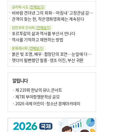
궁리와 시도
[전체보기]
비바람 견뎌낸 그의 회화…마침내 ‘고정관념 감옥’서 해방
관객이 찾는 한, 작은영화영화제는 계속된다
김민우의 인서트
[전체보기]
포르투갈의 삶과 역사를 부산서 만나다
역사를 기억하고 재현하는 방법
문화레시피
[전체보기]
붉은 빛 조명, 배우·합창단의 호연…눈앞에 다가온 부산오페라하우스
잿더미 될뻔했던 철종·영조 어진, 부산 귀환
박현주의 신간돋보기
[전체보기]
현실의 고통, 은유의 詩로 담다 外
알립니다
달구비·여우비…다양한 비 이름 外
박현주의 책 이야기
· 제 219회 한낮의 유U; 콘서트
[전체보기]
세계유산 ‘한국의 갯벌’ 얼마나 알고 있나요
· 제7회 부마항쟁문학상 공모
더위가 깨운 감각과 추억…여름! 이리 사랑할 줄이야
· 2026 국제 어린이·청소년 경제아카데미
아침의 갤러리
[전체보기]
제니스 채-푸른 냄새의 부산
문재필-여름_저녁무렵의호수
이 한편의 시조
[전체보기]