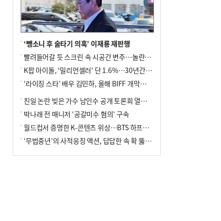
포] 2회 : 하늘에서 만난 얼음의 나라
‘뺑소니 후 술타기 의혹’ 이재룡 재판행
빨려들어갈 듯 스크린 속 시공간 변주…놀란의 메시지는 ‘전쟁 속죄’
K팝 아이돌, '밀리언셀러' 단 1.6%…30년간 등장 1182개팀 전수조사
‘라이징 스타’ 배우 김민하, 올해 BIFF 개막식 사회자 확정
친일 논란 빚은 가수 남인수 공개 토론회 열린다.
박나래 전 매니저 ‘공갈미수 혐의’ 구속
월드컵서 증명한 K-콘텐츠 위상…BTS 하프타임쇼·정호연 트로피 세리머니
‘무법중년’의 사적응징 액션, 답답한 속 확 뚫어주네