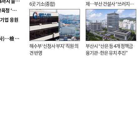
■ 경남 농정 비전 ‘잘 사는 농촌’…스마트팜 1000㏊까지 늘린다
6곳 기소(종합)
제…부산 건설사 “쓰러지기
■ 교육혁신선도지 공모 코앞인데…구·군 난색에 교육청 ‘쩔쩔’
직전”
역기업 응원
■ 검사 신분 버리고 직급하향(10년 이하 저연차 검사)…檢 중수청행 기피
해수부 ‘신청사 부지’ 직원 의
부산시 “산은 등 4개 정책금
견 반영
융기관·한은 유치 추진”