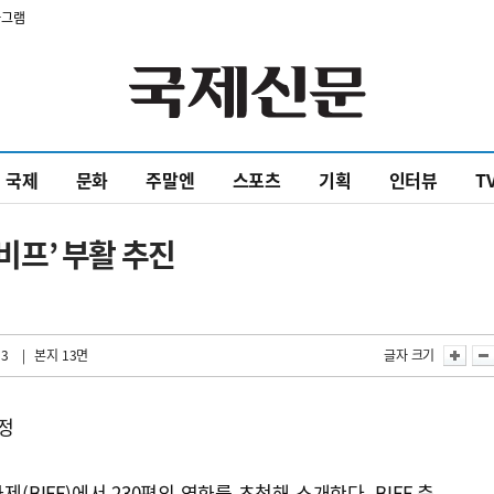
타그램
국제
문화
주말엔
스포츠
기획
인터뷰
T
 비프’ 부활 추진
53
| 본지 13면
글자 크기
확정
(BIFF)에서 230편의 영화를 초청해 소개한다. BIFF 측