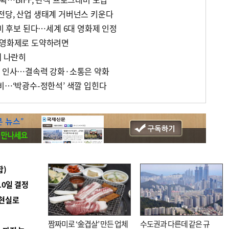
전당, 산업 생태계 거버넌스 키운다
데미 후보 된다…세계 6대 영화제 인정
 영화제로 도약하려면
깨 나란히
부 인사…결속력 강화·소통은 약화
비…‘박광수-정한석’ 색깔 입힌다
합)
10일 결정
 현실로
짬짜미로 ‘金겹살’ 만든 업체
수도권과 다른데 같은 규