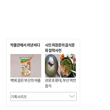
박물관에서 꺼낸 바다
시인 최원준의 음식문
화 잡학사전
벽에 걸린 부산의 여름
관문과 환대, 부산 역전
음식