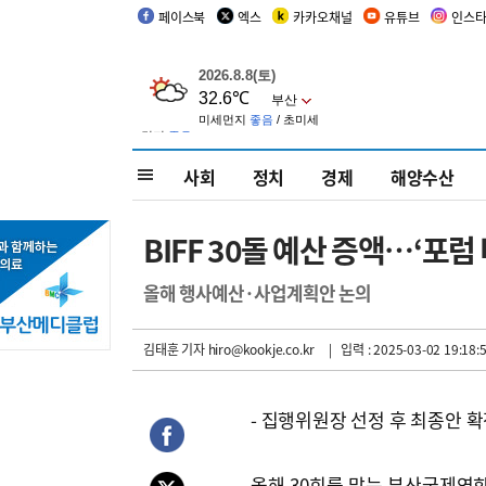
페이스북
엑스
카카오채널
유튜브
인스
사회
정치
경제
해양수산
BIFF 30돌 예산 증액…‘포럼
올해 행사예산·사업계획안 논의
김태훈 기자
hiro@kookje.co.kr
| 입력 : 2025-03-02 19:18:
- 집행위원장 선정 후 최종안 
올해 30회를 맞는 부산국제영화제