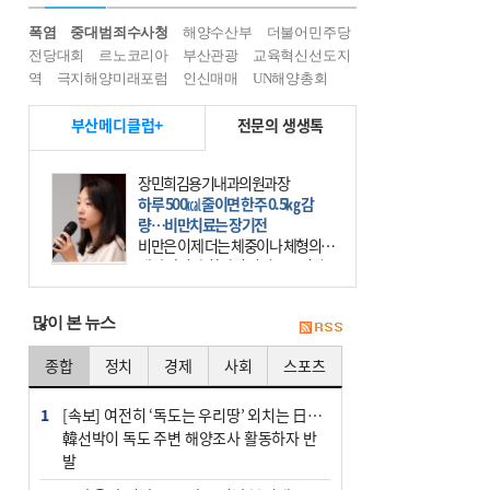
폭염
중대범죄수사청
해양수산부
더불어민주당
전당대회
르노코리아
부산관광
교육혁신선도지
역
극지해양미래포럼
인신매매
UN해양총회
부산메디클럽+
전문의 생생톡
장민희김용기내과의원과장
하루 500㎉ 줄이면 한주 0.5㎏ 감
량…비만치료는 장기전
비만은 이제 더는 체중이나 체형의 문
제가 아니다. 하나의 질병으로 인지
하고 치료와 관리를 해야 한다. 세계
보건기구(WHO)는 이미 1994년 비만
많이 본 뉴스
을 인류의 중요한
종합
정치
경제
사회
스포츠
1
[속보] 여전히 ‘독도는 우리땅’ 외치는 日…
韓선박이 독도 주변 해양조사 활동하자 반
발