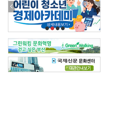
참선 /오기환
고향 /김진규
주말 영화 박스오피스
[전체보기]
‘스파이더맨’ 개봉 5일 만에 300만 돌풍…박스오피스·예매율 동시 1위
‘호프’ 개봉 11일 만에 관객 300만…‘스파이더맨’ 예매율 68.8% 1위
오늘의 운세-
[전체보기]
오늘의 운세- 2026년 8월 6일 (음 6월 24일)
오늘의 운세- 2026년 8월 5일 (음 6월 23일)
조해훈의 고전 속 이 문장
[전체보기]
입추 지났는데도 덥다며 신유안에게 보낸 박규수의 편지
불볕더위 지속되다 단비 내려 시 읊은 조선 후기 신익전