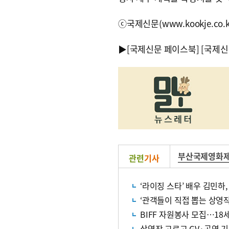
ⓒ국제신문(www.kookje.co.
▶
[국제신문 페이스북]
[국제신
부산국제영화
관련
기사
‘라이징 스타’ 배우 김민하,
‘관객들이 직접 뽑는 상영작
BIFF 자원봉사 모집…18
상영작 고르고 GV·공연 기