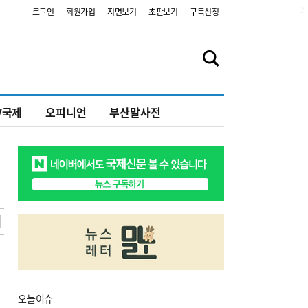
2
로그인
회원가입
지면보기
초판보기
구독신청
V국제
오피니언
부산말사전
오늘
이슈