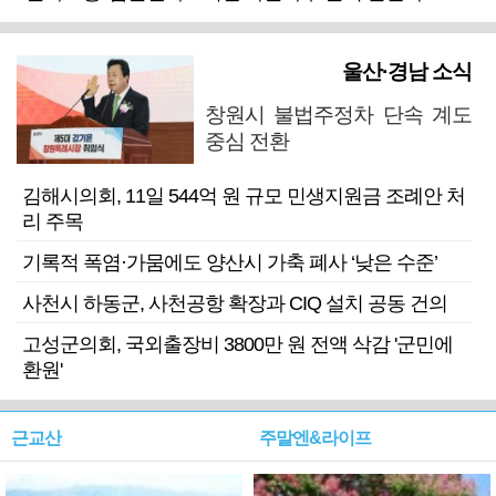
울산·경남 소식
창원시 불법주정차 단속 계도
중심 전환
김해시의회, 11일 544억 원 규모 민생지원금 조례안 처
리 주목
기록적 폭염·가뭄에도 양산시 가축 폐사 ‘낮은 수준’
사천시 하동군, 사천공항 확장과 CIQ 설치 공동 건의
고성군의회, 국외출장비 3800만 원 전액 삭감 '군민에
환원'
근교산
주말엔&라이프