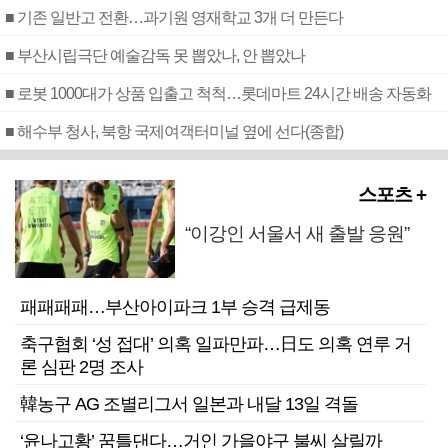
■ 기존 일반고 전환…과기원 영재학교 3개 더 만든다
■ 부산시립극단 예술감독 못 뽑았나, 안 뽑았나
■ 로봇 1000대가 상품 입출고 척척…롯데마트 24시간 배송 자동화
■ 해수부 청사, 북항 국제여객터미널 옆에 선다(종합)
스포츠 +
“이강인 서울서 새 출발 응원”
패패패패…부산아이파크 1부 승격 급제동
축구협회 ‘성 접대’ 의혹 일파만파…日도 의혹 연루 거
론 심판 2명 조사
韓농구 AG 조별리그서 일본과 내달 13일 격돌
‘윤나고황’ 꿈틀댄다…거인 가을야구 불씨 살릴까