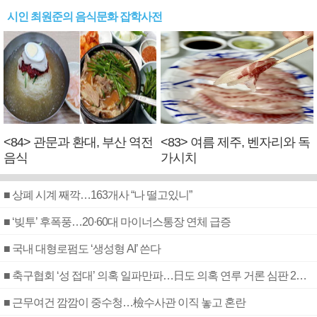
시인 최원준의 음식문화 잡학사전
<84> 관문과 환대, 부산 역전
<83> 여름 제주, 벤자리와 독
음식
가시치
■ 상폐 시계 째깍…163개사 “나 떨고있니”
■ ‘빚투’ 후폭풍…20·60대 마이너스통장 연체 급증
■ 국내 대형로펌도 ‘생성형 AI’ 쓴다
■ 축구협회 ‘성 접대’ 의혹 일파만파…日도 의혹 연루 거론 심판 2명 조사
■ 근무여건 깜깜이 중수청…檢수사관 이직 놓고 혼란