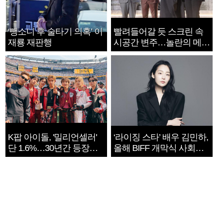
‘뺑소니 후 술타기 의혹’ 이
빨려들어갈 듯 스크린 속
재룡 재판행
시공간 변주…놀란의 메시
지는 ‘전쟁 속죄’
K팝 아이돌, '밀리언셀러'
‘라이징 스타’ 배우 김민하,
단 1.6%…30년간 등장
올해 BIFF 개막식 사회자
1182개팀 전수조사
확정