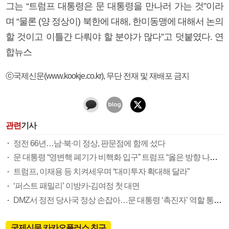
그는 “트럼프 대통령은 문 대통령을 만나러 가는 것”이라
며 “물론 (양 정상이) 북한에 대해, 한미동맹에 대해서 논의
할 것이고 이틀간 다뤄야 할 분야가 많다”고 덧붙였다. 연
합뉴스
ⓒ국제신문(www.kookje.co.kr), 무단 전재 및 재배포 금지
관련
기사
정전 66년…남·북·미 정상, 판문점에 함께 섰다
문 대통령 “영변핵 폐기가 비핵화 입구” 트럼프 “옳은 방향 나가길”
트럼프, 이재용 등 치켜세우며 “대미투자 확대해 달라”
‘퍼스트 패밀리’ 이방카-김여정 첫 대면
DMZ서 정전 당사국 정상 손잡아…문 대통령 ‘촉진자’ 역할 통했다
국제신문 카카오플러스 친구