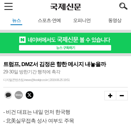
뉴스
스포츠·연예
오피니언
동영상
트럼프, DMZ서 김정은 향한 메시지 내놓을까
29·30일 방한기간 행적에 촉각
디지털콘텐츠팀 inews@kookje.co.kr | 2019.06.25 19:51
- 비건 대표는 내일 먼저 한국행
- 北美실무접촉 성사 여부도 주목