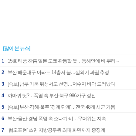
[많이 본 뉴스]
1
15호 태풍 찬홈 일본 도쿄 관통할 듯…동해안에 비 뿌리나
2
부산 해운대구 아파트 14층서 불…실외기 과열 추정
3
[속보] 남부 가뭄 위성서도 선명…저수지 바닥 드러났다
4
까마귀 탓?…폭염 속 부산 북구 986가구 정전
5
[속보] 부산·김해·울주 ‘경계 단계’…전국 48개 시군 가뭄
6
부산·울산·경남 폭염 속 소나기·비…무더위는 지속
7
‘혐오표현’ 쓰면 지방공무원 최대 파면까지 중징계