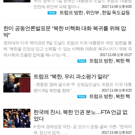
우리 정부가 7일 문재인 대통령과 도널드 트럼프 대통령
만찬에 위안부 피해 할머니 ...
2017-11-09 오후 8:00
트럼프 방한
,
위안부
,
한일 독도갈등
한미 공동언론발표문 “북한 비핵화 대화 복귀를 위해 압
박”
청와대와 미국 백악관은 8일 도널드 트럼프 미국 대통령의 국빈 방한을 통
해 “북한을 진정성 있고 신뢰할 수 있는 비핵화 대화로 복귀시키기 위해 국
제사회와 조율된 압박을 해나가는 데 ...
2017-11-08 오후 10:27
트럼프 방한
,
북한 핵
트럼프 “북한, 우리 과소평가 말라”
- 현충원 참배 끝으로 中 순방길도널드 트럼프 미국 대통
령이 8일 북한을 향해 “ ...
2017-11-08 오후 8:25
트럼프 방한
,
북한 핵
한국에 찬사, 북한 인권 분노…FTA 언급 없
었다
# 한국 경제성장 극찬- 금 모으기 운동·골퍼 거론- “한국의
부, 정신의 업적… ...
2017-11-08 오후 8:07