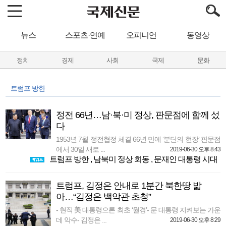
뉴스
스포츠·연예
오피니언
동영상
정치
경제
사회
국제
문화
트럼프 방한
정전 66년…남·북·미 정상, 판문점에 함께 섰
다
1953년 7월 정전협정 체결 66년 만에 ‘분단의 현장’ 판문점
에서 30일 새로 ...
2019-06-30 오후 8:43
트럼프 방한
,
남북미 정상 회동
,
문재인 대통령 시대
트럼프, 김정은 안내로 1분간 북한땅 밟
아…“김정은 백악관 초청”
- 현직 美 대통령으론 최초 ‘월경’- 문 대통령 지켜보는 가운
데 악수- 김정은 ...
2019-06-30 오후 8:29