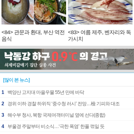
<84> 관문과 환대, 부산 역전
<83> 여름 제주, 벤자리와 독
음식
가시치
[많이 본 뉴스]
1
백양산 고지대 마을우물 55년 만에 바닥
2
경위 이하 경찰 하위직 ‘중수청 러시’ 전망…檢 기피와 대조
3
해수부 청사, 북항 국제여객터미널 옆에 선다(종합)
4
부울경 주말부터 비소식…‘극한 폭염’ 한풀 꺾일 듯