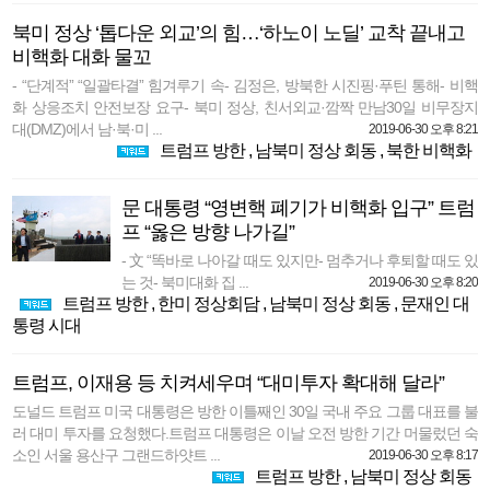
북미 정상 ‘톱다운 외교’의 힘…‘하노이 노딜’ 교착 끝내고
비핵화 대화 물꼬
- “단계적” “일괄타결” 힘겨루기 속- 김정은, 방북한 시진핑·푸틴 통해- 비핵
화 상응조치 안전보장 요구- 북미 정상, 친서외교·깜짝 만남30일 비무장지
대(DMZ)에서 남·북·미 ...
2019-06-30 오후 8:21
트럼프 방한
,
남북미 정상 회동
,
북한 비핵화
문 대통령 “영변핵 폐기가 비핵화 입구” 트럼
프 “옳은 방향 나가길”
- 文 “똑바로 나아갈 때도 있지만- 멈추거나 후퇴할 때도 있
는 것- 북미대화 집 ...
2019-06-30 오후 8:20
트럼프 방한
,
한미 정상회담
,
남북미 정상 회동
,
문재인 대
통령 시대
트럼프, 이재용 등 치켜세우며 “대미투자 확대해 달라”
도널드 트럼프 미국 대통령은 방한 이틀째인 30일 국내 주요 그룹 대표를 불
러 대미 투자를 요청했다.트럼프 대통령은 이날 오전 방한 기간 머물렀던 숙
소인 서울 용산구 그랜드하얏트 ...
2019-06-30 오후 8:17
트럼프 방한
,
남북미 정상 회동