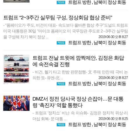
트럼프 방한
,
남북미 정상 회동
트럼프 “2~3주간 실무팀 구성, 정상회담 협상 준비”
- “폼페이오가 주도, 비건이 대표- 속도보다 올바른 협상 추구”도널드 트럼프
미국 대통령은 30일 “마이크 폼페이오 미 국무장관 주도로 2∼3주간 실무팀
을 구성해 차기 북미 정상 ...
2019-06-30 오후 8:27
트럼프 방한
,
남북미 정상 회동
트럼프 전날 트윗에 깜짝제안, 김정은 화답
에 속전속결 진행
- 비건, 헬기 타고 한밤 판문점행- 文 주재 만찬 때 극비 논
의한 듯- 유엔-北 ...
2019-06-30 오후 8:27
트럼프 방한
,
남북미 정상 회동
DMZ서 정전 당사국 정상 손잡아…문 대통
령 ‘촉진자’ 역할 통했다
- 트럼프 ‘정치쇼’ 비난 속 이슈화- 김정은 정치적 위상·리
더십 회복- 문 대통 ...
2019-06-30 오후 8:25
트럼프 방한
,
남북미 정상 회동