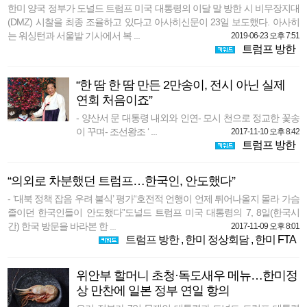
한미 양국 정부가 도널드 트럼프 미국 대통령의 이달 말 방한 시 비무장지대
(DMZ) 시찰을 최종 조율하고 있다고 아사히신문이 23일 보도했다. 아사히
는 워싱턴과 서울발 기사에서 복 ...
2019-06-23 오후 7:51
트럼프 방한
“한 땀 한 땀 만든 2만송이, 전시 아닌 실제
연회 처음이죠”
- 양산서 문 대통령 내외와 인연- 모시 천으로 정교한 꽃송
이 꾸며- 조선왕조 ‘ ...
2017-11-10 오후 8:42
트럼프 방한
“의외로 차분했던 트럼프…한국인, 안도했다”
- ‘대북 정책 잡음 우려 불식’ 평가“호전적 언행이 언제 튀어나올지 몰라 가슴
졸이던 한국인들이 안도했다”도널드 트럼프 미국 대통령의 7, 8일(한국시
간) 한국 방문을 바라본 한 ...
2017-11-09 오후 8:01
트럼프 방한
,
한미 정상회담
,
한미 FTA
위안부 할머니 초청·독도새우 메뉴…한미정
상 만찬에 일본 정부 연일 항의