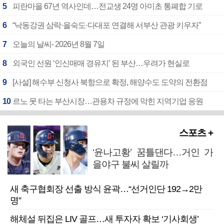
5
피란마을 67년 역사인데…전교생 24명 아미초 통폐합 기로
6
“낙동강권 삼락·을숙도·다대포 연결해 서부산 관광 키우자”
7
오늘의 날씨- 2026년 8월 7일
8
외국인 선원 ‘인신매매 경유지’ 된 부산…우려가 현실로
9
[사설] 해수부 신청사 북항으로 확정, 해양수도 도약의 전환점
10
르노 못 타는 부산시장…관용차 규정에 막힌 지역기업 응원
스포츠 +
‘윤나고황’ 꿈틀댄다…거인 가
을야구 불씨 살릴까
새 축구협회장 선출 방식 윤곽…“선거인단 192→2만
명”
해체설 뒤집은 LIV 골프…새 투자자 확보 ‘기사회생’