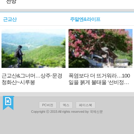
전망
근교산
주말엔&라이프
근교산&그너머…상주·문경
폭염보다 더 뜨거워라…100
청화산~시루봉
일을 붉게 불태울 ‘선비정신’
피었네
PC버전
엑스
페이스북
Copyright ⓒ 2015 All rights reserved by 국제신문