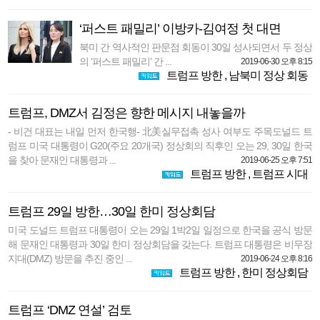
‘퍼스트 패밀리’ 이방카-김여정 첫 대면
북미 간 역사적인 판문점 회동이 30일 성사되면서 두 정상
의 ‘퍼스트 패밀리’ 간 ...
2019-06-30 오후 8:15
트럼프 방한
,
남북미 정상 회동
트럼프, DMZ서 김정은 향한 메시지 내놓을까
- 비건 대표는 내일 먼저 한국행- 北美실무접촉 성사 여부도 주목도널드 트
럼프 미국 대통령이 G20(주요 20개국) 정상회의 직후인 오는 29, 30일 한국
을 찾아 문재인 대통령과 ...
2019-06-25 오후 7:51
트럼프 방한
,
트럼프 시대
트럼프 29일 방한…30일 한미 정상회담
미국 도널드 트럼프 대통령이 오는 29일 1박2일 일정으로 한국을 공식 방문
해 문재인 대통령과 30일 한미 정상회담을 갖는다. 트럼프 대통령은 비무장
지대(DMZ) 방문을 추진 중인 ...
2019-06-24 오후 8:16
트럼프 방한
,
한미 정상회담
트럼프 ‘DMZ 연설’ 검토