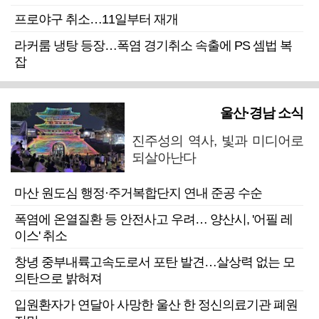
프로야구 취소…11일부터 재개
라커룸 냉탕 등장…폭염 경기취소 속출에 PS 셈법 복
잡
울산·경남 소식
진주성의 역사, 빛과 미디어로
되살아난다
마산 원도심 행정·주거복합단지 연내 준공 수순
폭염에 온열질환 등 안전사고 우려… 양산시, '어필 레
이스' 취소
창녕 중부내륙고속도로서 포탄 발견…살상력 없는 모
의탄으로 밝혀져
입원환자가 연달아 사망한 울산 한 정신의료기관 폐원