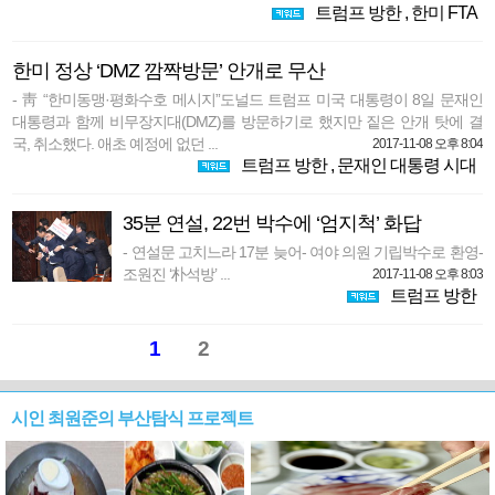
트럼프 방한
,
한미 FTA
한미 정상 ‘DMZ 깜짝방문’ 안개로 무산
- 靑 “한미동맹·평화수호 메시지”도널드 트럼프 미국 대통령이 8일 문재인
대통령과 함께 비무장지대(DMZ)를 방문하기로 했지만 짙은 안개 탓에 결
국, 취소했다. 애초 예정에 없던 ...
2017-11-08 오후 8:04
트럼프 방한
,
문재인 대통령 시대
35분 연설, 22번 박수에 ‘엄지척’ 화답
- 연설문 고치느라 17분 늦어- 여야 의원 기립박수로 환영-
조원진 ‘朴석방’ ...
2017-11-08 오후 8:03
트럼프 방한
1
2
시인 최원준의 부산탐식 프로젝트