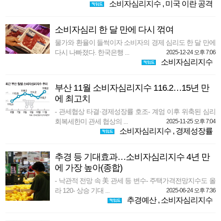
소비자심리지수
,
미국 이란 공격
소비자심리 한 달 만에 다시 꺾여
물가와 환율이 들썩이자 소비자의 경제 심리도 한 달 만에
다시 나빠졌다. 한국은행 ...
2025-12-24 오후 7:06
소비자심리지수
부산 11월 소비자심리지수 116.2…15년 만
에 최고치
- 관세협상 타결·경제성장률 호조- 계엄 이후 위축된 심리
회복세한미 관세 협상의 ...
2025-11-25 오후 7:04
소비자심리지수
,
경제성장률
추경 등 기대효과…소비자심리지수 4년 만
에 가장 높아(종합)
- 낙관적 전망 속 美 관세 등 변수- 주택가격전망지수도 올
라 120- 상승 기대 ...
2025-06-24 오후 7:36
추경예산
,
소비자심리지수