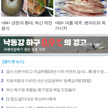
<84> 관문과 환대, 부산 역전
<83> 여름 제주, 벤자리와 독
음식
가시치
[많이 본 뉴스]
1
검사 신분 버리고 직급하향(10년 이하 저연차 검사)…檢 중수청행 기피
2
지방국립대 이르면 내년 신입생부터 ‘등록금 0원’(종합)
3
부산 북구청 쑥뜸방, 前구청장 책임 인정될까
4
[도청도설] 다대포 부산바다축제