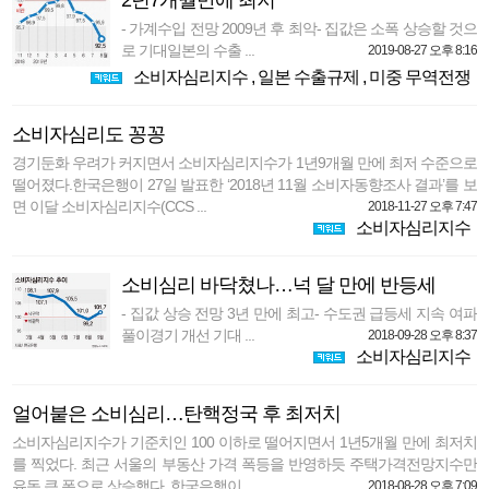
2년7개월만에 최저
- 가계수입 전망 2009년 후 최악- 집값은 소폭 상승할 것으
로 기대일본의 수출 ...
2019-08-27 오후 8:16
소비자심리지수
,
일본 수출규제
,
미중 무역전쟁
소비자심리도 꽁꽁
경기둔화 우려가 커지면서 소비자심리지수가 1년9개월 만에 최저 수준으로
떨어졌다.한국은행이 27일 발표한 ‘2018년 11월 소비자동향조사 결과’를 보
면 이달 소비자심리지수(CCS ...
2018-11-27 오후 7:47
소비자심리지수
소비심리 바닥쳤나…넉 달 만에 반등세
- 집값 상승 전망 3년 만에 최고- 수도권 급등세 지속 여파
풀이경기 개선 기대 ...
2018-09-28 오후 8:37
소비자심리지수
얼어붙은 소비심리…탄핵정국 후 최저치
소비자심리지수가 기준치인 100 이하로 떨어지면서 1년5개월 만에 최저치
를 찍었다. 최근 서울의 부동산 가격 폭등을 반영하듯 주택가격전망지수만
유독 큰 폭으로 상승했다. 한국은행이 ...
2018-08-28 오후 7:09