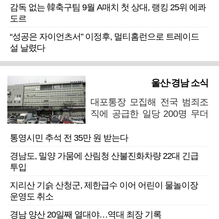
감독 없는 韓축구팀 9월 A매치 첫 상대, 랭킹 25위 에콰
도르
“성공은 자이언츠서” 이정후, 멀티홈런으로 트레이드
설 날렸다
울산·경남 소식
대포통장 모집해 전국 범죄조
직에 공급한 일당 200명 무더
기 검거
통영시민 추석 전 35만 원 받는다
경남도, 밀양 가뭄에 산림청 산불진화차량 22대 긴급
투입
지리산 기슭 산청군, 제한급수 이어 어린이 물놀이장
운영도 취소
경남 양산 20일째 열대야…역대 최장 기록