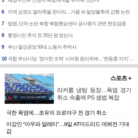
5
해양수산부 신청사 북항재개발 부지에 짓는다
6
지역 상권도 말라죽을 판이라…가뭄 속 밀양물축제 강행 논란
7
법원, 단차 논란 북항 복합환승센터 공사중지 관련 현장검증
8
통영시민 추석 전 35만 원 받는다
9
부산 철강공장 50대 노동자 추락사
10
국힘 부산시당, ‘정이한 조력’ 시의원 윤리위에…‘한동훈 지지’도 신고접수
스포츠 +
라커룸 냉탕 등장…폭염 경기
취소 속출에 PS 셈법 복잡
극한 폭염에…초유의 프로야구 전 경기 취소
이강인 “아우파 알레티”…9일 AT마드리드 데뷔전 기대
감