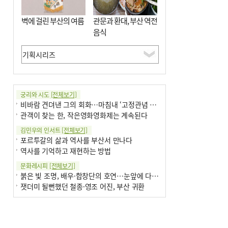
벽에 걸린 부산의 여름
관문과 환대, 부산 역전
음식
궁리와 시도
[전체보기]
비바람 견뎌낸 그의 회화…마침내 ‘고정관념 감옥’서 해방
관객이 찾는 한, 작은영화영화제는 계속된다
김민우의 인서트
[전체보기]
포르투갈의 삶과 역사를 부산서 만나다
역사를 기억하고 재현하는 방법
문화레시피
[전체보기]
붉은 빛 조명, 배우·합창단의 호연…눈앞에 다가온 부산오페라하우스
잿더미 될뻔했던 철종·영조 어진, 부산 귀환
박현주의 신간돋보기
[전체보기]
현실의 고통, 은유의 詩로 담다 外
달구비·여우비…다양한 비 이름 外