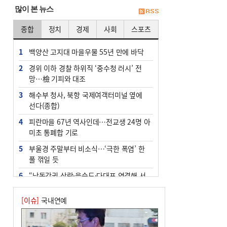
많이 본 뉴스
종합
정치
경제
사회
스포츠
1
백양산 고지대 마을우물 55년 만에 바닥
2
경위 이하 경찰 하위직 ‘중수청 러시’ 전
망…檢 기피와 대조
3
해수부 청사, 북항 국제여객터미널 옆에
선다(종합)
4
피란마을 67년 역사인데…전교생 24명 아
미초 통폐합 기로
5
부울경 주말부터 비소식…‘극한 폭염’ 한
풀 꺾일 듯
6
“낙동강권 삼락·을숙도·다대포 연결해 서
부산 관광 키우자”
[이슈]
국내연예
7
오늘의 날씨- 2026년 8월 7일
8
[사설] 해수부 신청사 북항으로 확정, 해양