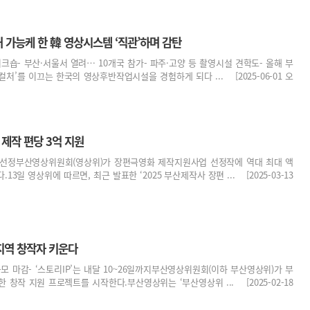
 가능케 한 韓 영상시스템 ‘직관’하며 감탄
워크숍- 부산·서울서 열려… 10개국 참가- 파주·고양 등 촬영시설 견학도- 올해 부
-컬처’를 이끄는 한국의 영상후반작업시설을 경험하게 되다 ... [2025-06-01 오
제작 편당 3억 지원
화 선정부산영상위원회(영상위)가 장편극영화 제작지원사업 선정작에 역대 최대 액
13일 영상위에 따르면, 최근 발표한 ‘2025 부산제작사 장편 ... [2025-03-13
지역 창작자 키운다
 응모 마감- ‘스토리IP’는 내달 10~26일까지부산영상위원회(이하 부산영상위)가 부
 창작 지원 프로젝트를 시작한다.부산영상위는 ‘부산영상위 ... [2025-02-18