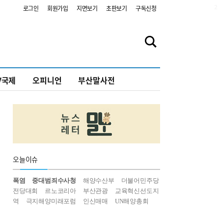
2
로그인
회원가입
지면보기
초판보기
구독신청
V국제
오피니언
부산말사전
오늘
이슈
폭염
중대범죄수사청
해양수산부
더불어민주당
전당대회
르노코리아
부산관광
교육혁신선도지
역
극지해양미래포럼
인신매매
UN해양총회