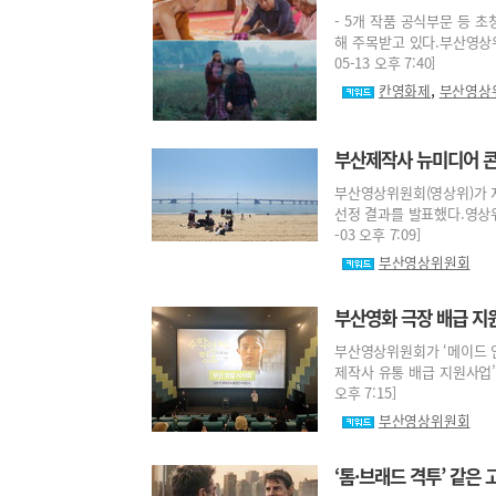
- 5개 작품 공식부문 등 
해 주목받고 있다.부산영상위
05-13 오후 7:40]
,
칸영화제
부산영상
부산제작사 뉴미디어 콘
부산영상위원회(영상위)가 
선정 결과를 발표했다.영상위는
-03 오후 7:09]
부산영상위원회
부산영화 극장 배급 
부산영상위원회가 ‘메이드 인
제작사 유통 배급 지원사업’ 
오후 7:15]
부산영상위원회
‘톰·브래드 격투’ 같은 