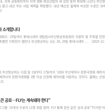
대, 국제 공동제작까지 지역 영화·영상산업의 새 성장 동력 확보에 나선다.부산영
 열고 내년 주요 사업 계획을 확정했다. 내년 예산은 올해와 비슷한 수준인 104
]
화 소개합니다
객 대화도- 29일까지 롯데시네마 센텀점서부산영상위원회의 지원작 중 주목할 만한
한 기획전이 열린다.부산영상위는 오는 28, 29일 롯데시네마 ... [2025-11-
부산영상위는 다음 달 1일부터 17일까지 ‘2026 부산제작사 장편극영화 제작지
역 제작사의 장편극영화를 2편 이상 선정해 제작비를 지원하는 것이다. 올해는 선정
3]
 큰 공로…FLY는 계속돼야 한다”
램- 10개국 수료자 11명 포럼 참여- FLY 통해 얻은 값진 성과 공유“‘FLY(한-아