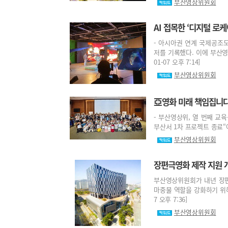
부산영상위원회
AI 접목한 ‘디지털 로
- 아시아권 연계 국제공조도
저를 기록했다. 이에 부산영
01-07 오후 7:14]
부산영상위원회
亞영화 미래 책임집니다…
- 부산영상위, 열 번째 교육
부산서 1차 프로젝트 종료“아세안
부산영상위원회
장편극영화 제작 지원 
부산영상위원회가 내년 장편
마중물 역할을 강화하기 위해서
7 오후 7:36]
부산영상위원회