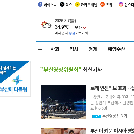
페이스북
엑스
카카오채널
유튜브
인스
사회
정치
경제
해양수산
"부산영상위원회"
최신기사
로케 인센티브 효과…촬
- 상반기 국내외 총 39편
올 상반기 부산에서 촬영한 영
오후 6:53]
부산영상위원회
부산이 키운 아시아 영