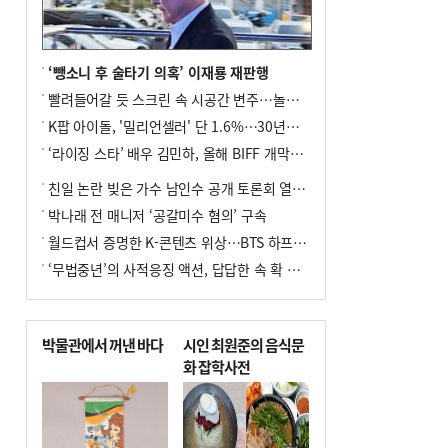
수도 도약의 전환점
9
외국인 선원 ‘인신매매 경유지’ 된 부산…
우려가 현실로
‘뺑소니 후 술타기 의혹’ 이재룡 재판행
10
르노 못 타는 부산시장…관용차 규정에 막
빨려들어갈 듯 스크린 속 시공간 변주…놀란의 메시지는 ‘전쟁 속죄’
힌 지역기업 응원
K팝 아이돌, '밀리언셀러' 단 1.6%…30년간 등장 1182개팀 전수조사
‘라이징 스타’ 배우 김민하, 올해 BIFF 개막식 사회자 확정
친일 논란 빚은 가수 남인수 공개 토론회 열린다.
박나래 전 매니저 ‘공갈미수 혐의’ 구속
월드컵서 증명한 K-콘텐츠 위상…BTS 하프타임쇼·정호연 트로피 세리머니
‘무법중년’의 사적응징 액션, 답답한 속 확 뚫어주네
박물관에서 꺼낸 바다
시인 최원준의 음식문
화 잡학사전