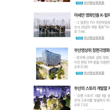
부산영상위원회
아세안 영화인들 K-컬처
- 그 일환인 FLY 후반작업
산서 10년의 여정 종료“‘K
후 7:44]
부산영상위원회
부산영상위 장편극영화 
- 정지혜·신재호 감독 영
수인 편당 3억 원을 지원한다.
오후 6:39]
부산영상위원회
부산의 스토리 개발할 
- ‘오펜 스토리’ 내달 6일
산의 스토리를 발굴하기 위한
오후 7:23]