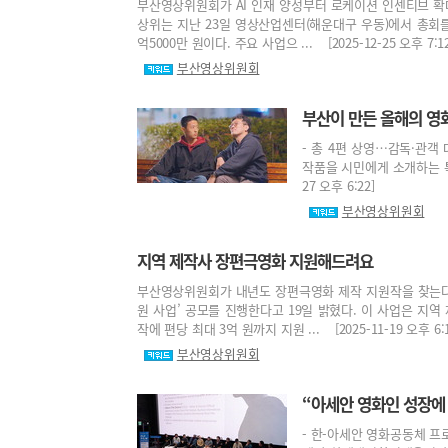
부산영상위원회가 AI 인재 양성부터 로케이션 인센티브 확
상위는 지난 23일 영상산업센터(해운대구 우동)에서 총회를
억5000만 원이다. 주요 사업으 ... [2025-12-25 오후 7:12
부산영상위원회
부산이 만든 올해의 영
- 총 4편 상영…감독·관
작품을 시민에게 소개하는 특별
27 오후 6:22]
부산영상위원회
지역 제작사 장편극영화 지원해드려요
부산영상위원회가 내년도 장편극영화 제작 지원작을 찾는다.
원 사업’ 공모를 진행한다고 19일 밝혔다. 이 사업은 지
작에 편당 최대 3억 원까지 지원 ... [2025-11-19 오후 6:1
부산영상위원회
“아세안 영화인 성장에
- 한-아세안 영화공동체 프로그