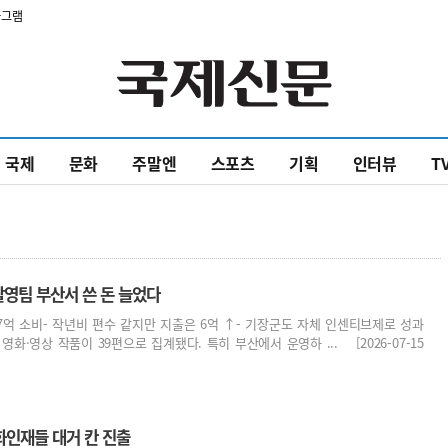
타그램
국제
문화
주말엔
스포츠
기획
인터뷰
T
영팀 부산서 쓴 돈 늘었다
 17억 소비- 작년비 편수 같지만 지출은 6억 ↑- 기장군도 자체 인센티브제로 성과
화·영상 작품이 39편으로 집계됐다. 특히 부산에서 운영하 ... [2026-07-15
화인재들 대거 칸 진출