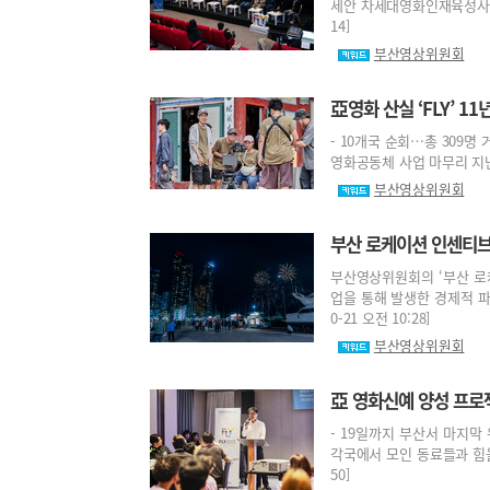
세안 차세대영화인재육성사업)를
14]
부산영상위원회
亞영화 산실 ‘FLY’ 
- 10개국 순회…총 309명 
영화공동체 사업 마무리 지난 1
부산영상위원회
부산 로케이션 인센티브 
부산영상위원회의 ‘부산 로케
업을 통해 발생한 경제적 파
0-21 오전 10:28]
부산영상위원회
亞 영화신예 양성 프로젝
- 19일까지 부산서 마지막 
각국에서 모인 동료들과 힘을 
50]