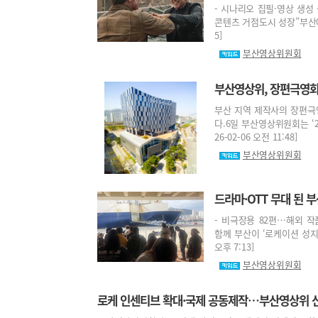
- 시나리오 집필·영상 생성 
콘텐츠 거점도시 성장”부산에서도
5]
부산영상위원회
부산영상위, 장편극영화 
부산 지역 제작사의 장편극
다.6일 부산영상위원회는 ‘
26-02-06 오전 11:48]
부산영상위원회
드라마·OTT 무대 된 
- 비극장용 82편…해외 
함께 부산이 ‘로케이션 성지’로
오후 7:13]
부산영상위원회
로케 인센티브 확대·국제 공동제작…부산영상위 신