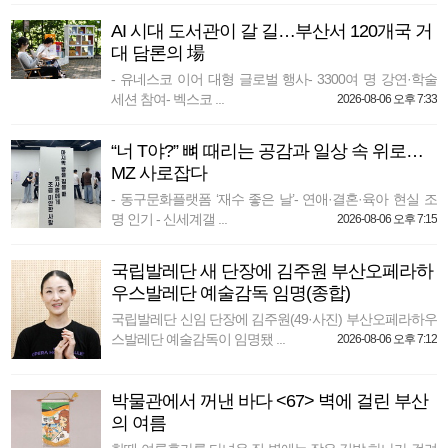
AI 시대 도서관이 갈 길…부산서 120개국 거
대 담론의 場
- 유네스코 이어 대형 글로벌 행사- 3300여 명 강연·학술
세션 참여- 벡스코 ...
2026-08-06 오후 7:33
“너 T야?” 뼈 때리는 공감과 일상 속 위로…
MZ 사로잡다
- 동구문화플랫폼 ‘재수 좋은 날’- 연애·결혼·육아 현실 조
명 인기 - 신세계갤 ...
2026-08-06 오후 7:15
국립발레단 새 단장에 김주원 부산오페라하
우스발레단 예술감독 임명(종합)
국립발레단 신임 단장에 김주원(49·사진) 부산오페라하우
스발레단 예술감독이 임명됐 ...
2026-08-06 오후 7:12
박물관에서 꺼낸 바다 <67> 벽에 걸린 부산
의 여름