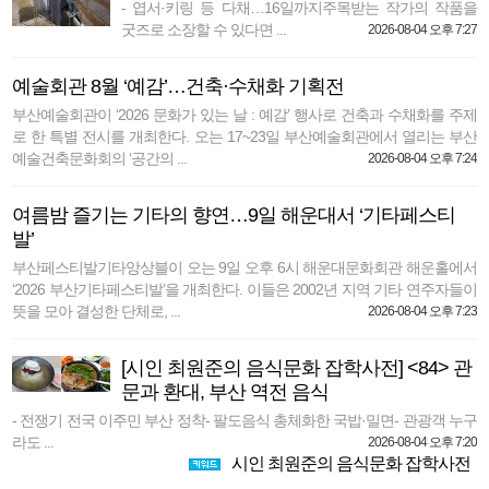
- 엽서·키링 등 다채…16일까지주목받는 작가의 작품을
굿즈로 소장할 수 있다면 ...
2026-08-04 오후 7:27
예술회관 8월 ‘예감’…건축·수채화 기획전
부산예술회관이 ‘2026 문화가 있는 날 : 예감’ 행사로 건축과 수채화를 주제
로 한 특별 전시를 개최한다. 오는 17~23일 부산예술회관에서 열리는 부산
예술건축문화회의 ‘공간의 ...
2026-08-04 오후 7:24
여름밤 즐기는 기타의 향연…9일 해운대서 ‘기타페스티
발’
부산페스티발기타앙상블이 오는 9일 오후 6시 해운대문화회관 해운홀에서
‘2026 부산기타페스티발’을 개최한다. 이들은 2002년 지역 기타 연주자들이
뜻을 모아 결성한 단체로, ...
2026-08-04 오후 7:23
[시인 최원준의 음식문화 잡학사전] <84> 관
문과 환대, 부산 역전 음식
- 전쟁기 전국 이주민 부산 정착- 팔도음식 총체화한 국밥·밀면- 관광객 누구
라도 ...
2026-08-04 오후 7:20
시인 최원준의 음식문화 잡학사전