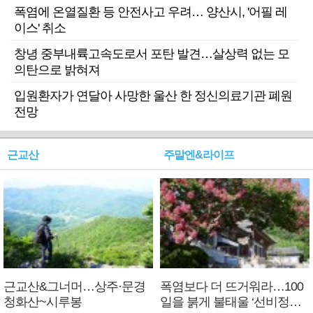
폭염에 온열질환 등 안전사고 우려… 양산시, '어필 레
이스' 취소
창녕 중부내륙고속도로서 포탄 발견…살상력 없는 모
의탄으로 밝혀져
입원환자가 연달아 사망한 울산 한 정신의료기관 폐원
전망
근교산
주말엔&라이프
근교산&그너머…상주·문경
폭염보다 더 뜨거워라…100
청화산~시루봉
일을 붉게 불태울 ‘선비정신’