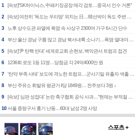
1
[속보]“SK하이닉스, 中패키징공장 매각 검토…중국서 인수 거론”
2
[속보] 여전히 ‘독도는 우리땅’ 외치는 日…韓선박이 독도 주변 해양조사 활동하자 반발
3
노후 상수도관 파열에 폭염 속 사상구 2300여 가구 6시간 단수
4
부산 울산 경남 구름 많고 경남 북서내륙 소나기…폭염·열대야 계속
5
[속보]‘尹 탄핵 반대’ 세계로교회 손현보, 백악관서 트럼프 접견
6
1236회 로또 1등 11명…당첨금 각 24억4000만 원
7
‘탄약 부족 사태’ 보도에 격노한 트럼프…군사기밀 유출자 색출 지시
8
부산 주유소 휘발유 평균가 ℓ당 1849원… 전주보다 3원 ↓
9
[속보] ‘심판 성접대’ 논란 축구협회 공식 사과…“현재는 부적절 행위 없어”
10
서울 중랑구서 흉기 난동…60대 남성 2명 사망
스포츠 +