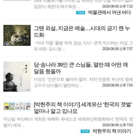
한때 여름휴가를 다녀온 집 벽에는 작은 깃발 하나가 걸려
있었다. 해운대 해수욕장 ...
2026-08-06 오후 7:10
박물관에서 꺼낸 바다
그땐 외설, 지금은 예술…시대의 금기 깬 누
드화
- 마네 작품 ‘풀밭 위의 점심 식사’- 관객 직시하는 여성 그
려 파문- 당시 방 ...
2026-08-06 오후 7:07
당·송나라 39인 큰 스님들, 열반 때 어떤 깨
달음 줬을까
이것도 ‘인연’으로 불러야 할까. 저자 민병욱 부산대 명예
교수가 선사들이 열반하는 ...
2026-08-06 오후 7:04
[박현주의 책 이야기] 세계유산 ‘한국의 갯벌’
얼마나 알고 있나요
지난달 부산에서 개최된 제48차 유네스코 세계유산위원회에서 ‘한국의 갯
벌’이 세계 ...
2026-08-06 오후 7:03
박현주의 책 이야기