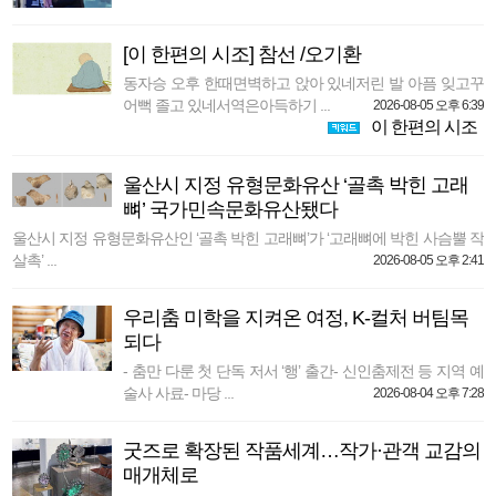
[이 한편의 시조] 참선 /오기환
동자승 오후 한때면벽하고 앉아 있네저린 발 아픔 잊고꾸
어뻑 졸고 있네서역은아득하기 ...
2026-08-05 오후 6:39
이 한편의 시조
울산시 지정 유형문화유산 ‘골촉 박힌 고래
뼈’ 국가민속문화유산됐다
울산시 지정 유형문화유산인 ‘골촉 박힌 고래뼈’가 ‘고래뼈에 박힌 사슴뿔 작
살촉’ ...
2026-08-05 오후 2:41
우리춤 미학을 지켜온 여정, K-컬처 버팀목
되다
- 춤만 다룬 첫 단독 저서 ‘행’ 출간- 신인춤제전 등 지역 예
술사 사료- 마당 ...
2026-08-04 오후 7:28
굿즈로 확장된 작품세계…작가·관객 교감의
매개체로