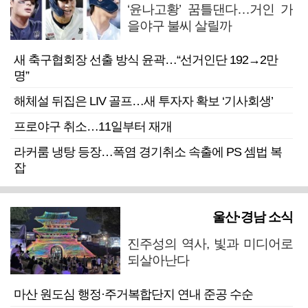
‘윤나고황’ 꿈틀댄다…거인 가
을야구 불씨 살릴까
새 축구협회장 선출 방식 윤곽…“선거인단 192→2만
명”
해체설 뒤집은 LIV 골프…새 투자자 확보 ‘기사회생’
프로야구 취소…11일부터 재개
라커룸 냉탕 등장…폭염 경기취소 속출에 PS 셈법 복
잡
울산·경남 소식
진주성의 역사, 빛과 미디어로
되살아난다
마산 원도심 행정·주거복합단지 연내 준공 수순