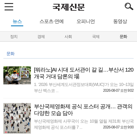
뉴스
스포츠·연예
오피니언
동영상
정치
경제
사회
국제
문화
문화
[뭐라노]AI 시대 도서관이 갈 길…부산서 120
개국 거대 담론의 場
1. ‘2026 부산세계도서관정보대회(WLIC)’가 오는 10~13일
부산 벡스코 ...
2026-08-07 오전 9:02
부산국제영화제 공식 포스터 공개… 관객의
다양한 모습 담아
부산국제영화제 사무국이 오는 10월 열릴 제31회 부산국
제영화제 공식 포스터를 7 ...
2026-08-07 오전 9:00