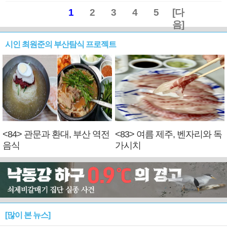
1
2
3
4
5
[다
음]
시인 최원준의 부산탐식 프로젝트
<84> 관문과 환대, 부산 역전
<83> 여름 제주, 벤자리와 독
음식
가시치
[많이 본 뉴스]