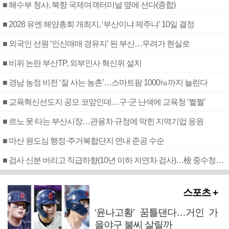
■ 해수부 청사, 북항 국제여객터미널 옆에 선다(종합)
■ 2028 유엔 해양총회 개최지, ‘부산이냐 제주냐’ 10일 결정
■ 외국인 선원 ‘인신매매 경유지’ 된 부산…우려가 현실로
■ 비위 논란 부산TP, 외부인사 혁신위 설치
■ 경남 농정 비전 ‘잘 사는 농촌’…스마트팜 1000㏊까지 늘린다
■ 교육혁신선도지 공모 코앞인데…구·군 난색에 교육청 ‘쩔쩔’
■ 르노 못 타는 부산시장…관용차 규정에 막힌 지역기업 응원
■ 마산 원도심 행정·주거복합단지 연내 준공 수순
■ 검사 신분 버리고 직급하향(10년 이하 저연차 검사)…檢 중수청행 기피
스포츠 +
‘윤나고황’ 꿈틀댄다…거인 가
을야구 불씨 살릴까