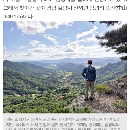
그래서 찾아간 곳이 경남 밀양시 산외면 엄광리 중산(中山
·649.1ｍ)이다.
경남 밀양시 산외면 엄광리 중산은 대부분 잡목에 가려 조망이 안 열리
지만, 석이바위에서 전망이 넓게 펼쳐진다. 취재팀 발아래는 엄광리와
남기리이며 오른쪽에 낙화산과 보담산에서 흘러내린 비학산이 마을을