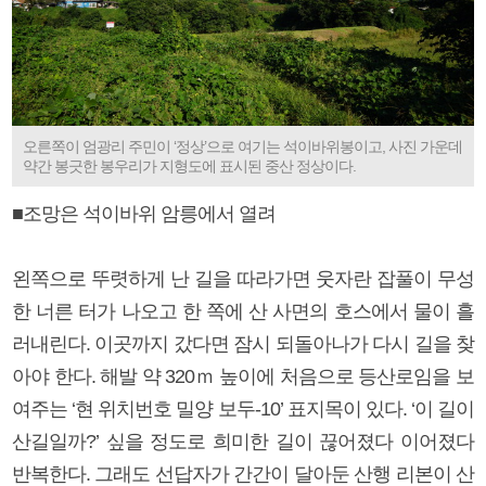
오른쪽이 엄광리 주민이 ‘정상’으로 여기는 석이바위봉이고, 사진 가운데
약간 봉긋한 봉우리가 지형도에 표시된 중산 정상이다.
■조망은 석이바위 암릉에서 열려
왼쪽으로 뚜렷하게 난 길을 따라가면 웃자란 잡풀이 무성
한 너른 터가 나오고 한 쪽에 산 사면의 호스에서 물이 흘
러내린다. 이곳까지 갔다면 잠시 되돌아나가 다시 길을 찾
아야 한다. 해발 약 320ｍ 높이에 처음으로 등산로임을 보
여주는 ‘현 위치번호 밀양 보두-10’ 표지목이 있다. ‘이 길이
산길일까?’ 싶을 정도로 희미한 길이 끊어졌다 이어졌다
반복한다. 그래도 선답자가 간간이 달아둔 산행 리본이 산