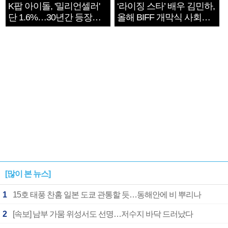
K팝 아이돌, '밀리언셀러'
‘라이징 스타’ 배우 김민하,
단 1.6%…30년간 등장
올해 BIFF 개막식 사회자
1182개팀 전수조사
확정
[많이 본 뉴스]
1
15호 태풍 찬홈 일본 도쿄 관통할 듯…동해안에 비 뿌리나
2
[속보] 남부 가뭄 위성서도 선명…저수지 바닥 드러났다