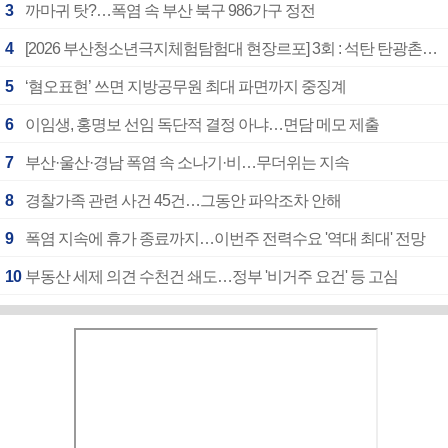
3
까마귀 탓?…폭염 속 부산 북구 986가구 정전
4
[2026 부산청소년극지체험탐험대 현장르포] 3회 : 석탄 탄광촌에서 북극 연구의 중심지로
5
‘혐오표현’ 쓰면 지방공무원 최대 파면까지 중징계
6
이임생, 홍명보 선임 독단적 결정 아냐…면담 메모 제출
7
부산·울산·경남 폭염 속 소나기·비…무더위는 지속
8
경찰가족 관련 사건 45건…그동안 파악조차 안해
9
폭염 지속에 휴가 종료까지…이번주 전력수요 '역대 최대' 전망
10
부동산 세제 의견 수천건 쇄도…정부 '비거주 요건' 등 고심