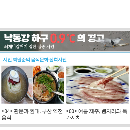
시인 최원준의 음식문화 잡학사전
<84> 관문과 환대, 부산 역전
<83> 여름 제주, 벤자리와 독
음식
가시치