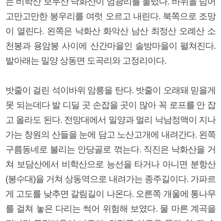
는 비학산 보두산 낙화산이 엄광리를 둘렀다. 바위을 넘어
고만고만한 봉우리를 여럿 오르고 내린다. 북쪽으로 조망
이 열린다. 왼쪽은 낙화산 화악산 남산 최정산 오례산 소
천봉과 용암봉 사이에 산간마을인 솔방마을이 펼쳐진다.
발아래는 밀양 상동면 도곡리와 고정리이다.
밧줄이 걸린 석이바위 암릉을 탄다. 밧줄이 오래돼 믿을게
못 되는데다 발 디딜 곳 손잡을 곳이 많아 꼭 로프를 안 잡
고 올라도 된다. 전망대에서 밀양과 멀리 낙남정맥이 지나
가는 창원의 산들을 눈에 담고 노산고개에 내려간다. 왼쪽
구름동네로 불리는 안당골로 꺾는다. 직진은 낙화산을 거
쳐 보담산에서 비학산으로 능선을 타거나 아니면 분항산
(봉수대)을 거쳐 상동역으로 내려가는 종주길이다. 가파르
게 고도를 낮추면 갈림길이 나온다. 오른쪽 개울에 통나무
를 걸쳐 놓은 다리는 썩어 위험해 보였다. 물 마른 계곡을