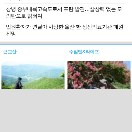
창녕 중부내륙고속도로서 포탄 발견…살상력 없는 모
의탄으로 밝혀져
입원환자가 연달아 사망한 울산 한 정신의료기관 폐원
전망
근교산
주말엔&라이프
근교산&그너머…상주·문경
폭염보다 더 뜨거워라…100
청화산~시루봉
일을 붉게 불태울 ‘선비정신’
피었네