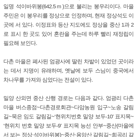
일명 석이바위봉(642.5ｍ)으로 불리는 봉우리이다. 마을
주민은 이 봉우리를 정상으로 인정하며, 현재 정상석도 이
곳에 서 있다. 이정표와 등산 지도에도 정상을 중산 1과 2
로 표시 한 곳도 있어 혼란을 주는데 하루 빨리 재정립이
필요해 보인다.
다촌 마을은 폐사된 엄광사에 딸린 차밭이 있었던 곳이라
는 데서 지명이 유래하며, 옛날에 보두 스님이 중국에서
차나무를 가져와 심었다는 전설이 있다.
밀양 산외면 중산 산행 경로는 다음과 같다. 엄광리 다촌
마을 버스종점~다촌경로회관~다암농원 입구~노송 갈림
길~묵은 임도 갈림길~‘현위치번호 밀양 보두-10’ 표지목~
‘현위치 번호 밀양 보두-9’ 표지목 능선 안부~중산(마을에
서 보는 정상·석이바위봉)~중산·용암산 갈림길~희곡리 갈