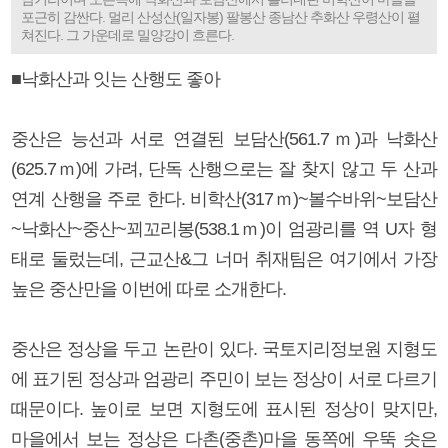
포근히 감싼다. 멀리 산성산(일자봉) 팔봉산 종남산 추화산 우령산이 펼
쳐진다. 그 가운데로 밀양강이 흐른다.
■낙화산과 잇는 산행도 좋아
중산은 능선과 서로 연결된 보담산(561.7ｍ)과 낙화산
(625.7ｍ)에 가려, 단독 산행으로는 잘 찾지 않고 두 산과
연계 산행을 주로 한다. 비학산(317ｍ)~볼수바위~보담산
~낙화산~중산~꾀꼬리봉(538.1ｍ)이 엄광리를 역 U자 형
태로 둘렀는데, 근교산&그 너머 취재팀은 여기에서 가장
높은 중산만을 이번에 따로 소개한다.
중산은 정상을 두고 논란이 있다. 국토지리정보원 지형도
에 표기된 정상과 엄광리 주민이 보는 정상이 서로 다르기
때문이다. 높이로 보면 지형도에 표시된 정상이 맞지만,
마을에서 보는 정상은 다촌(중촌)마을 동쪽에 우뚝 솟은