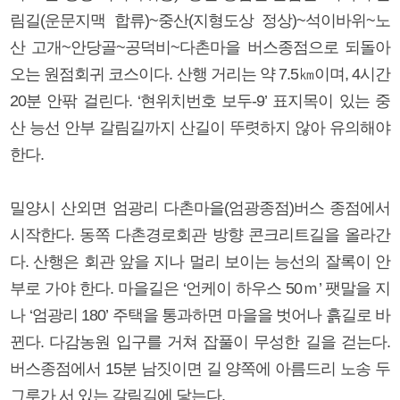
림길(운문지맥 합류)~중산(지형도상 정상)~석이바위~노
산 고개~안당골~공덕비~다촌마을 버스종점으로 되돌아
오는 원점회귀 코스이다. 산행 거리는 약 7.5㎞이며, 4시간
20분 안팎 걸린다. ‘현위치번호 보두-9’ 표지목이 있는 중
산 능선 안부 갈림길까지 산길이 뚜렷하지 않아 유의해야
한다.
밀양시 산외면 엄광리 다촌마을(엄광종점)버스 종점에서
시작한다. 동쪽 다촌경로회관 방향 콘크리트길을 올라간
다. 산행은 회관 앞을 지나 멀리 보이는 능선의 잘록이 안
부로 가야 한다. 마을길은 ‘언케이 하우스 50ｍ’ 팻말을 지
나 ‘엄광리 180’ 주택을 통과하면 마을을 벗어나 흙길로 바
뀐다. 다감농원 입구를 거쳐 잡풀이 무성한 길을 걷는다.
버스종점에서 15분 남짓이면 길 양쪽에 아름드리 노송 두
그루가 서 있는 갈림길에 닿는다.