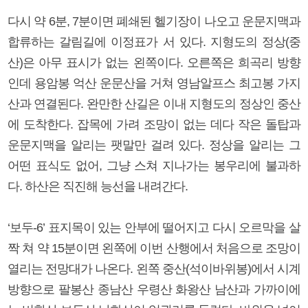
다시 약 6분, 7분이면 폐쇄된 헬기장이 나오고 운문지맥과
합류하는 갈림길에 이정표가 서 있다. 지형도의 정상(중
산)은 아무 표시가 없는 왼쪽이다. 오른쪽은 희곡리 방향
인데 용암봉 억산 운문산을 거쳐 영남알프스 최고봉 가지
산과 연결된다. 완만한 산길은 이내 지형도의 정상인 중산
에 도착한다. 잡목에 가려 조망이 없는 데다 작은 돌탑과
운문지맥을 알리는 팻말만 걸려 있다. 정상을 알리는 그
어떤 표식도 없어, 그냥 스쳐 지나가는 봉우리에 불과하
다. 하산은 직진해 능선을 내려간다.
‘보두-6’ 표지목이 있는 안부에 떨어지고 다시 오르막을 살
짝 쳐 약 15분이면 왼쪽에 이번 산행에서 처음으로 조망이
열리는 전망대가 나온다. 왼쪽 중산(석이바위봉)에서 시계
방향으로 팔봉산 종남산 우령산 화왕산 남산과 가까이에