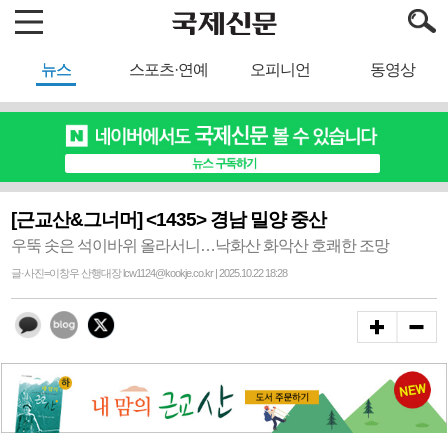
뉴스
스포츠·연예
오피니언
동영상
[근교산&그너머] <1435> 경남 밀양 중산
우뚝 솟은 석이바위 올라서니…낙화산 화악산 호쾌한 조망
글·사진=이창우 산행대장 lcw1124@kookje.co.kr | 2025.10.22 18:28