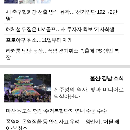
새 축구협회장 선출 방식 윤곽…“선거인단 192→2만
명”
해체설 뒤집은 LIV 골프…새 투자자 확보 ‘기사회생’
프로야구 취소…11일부터 재개
라커룸 냉탕 등장…폭염 경기취소 속출에 PS 셈법 복
잡
울산·경남 소식
진주성의 역사, 빛과 미디어로
되살아난다
마산 원도심 행정·주거복합단지 연내 준공 수순
폭염에 온열질환 등 안전사고 우려… 양산시, '어필 레
이스' 취소