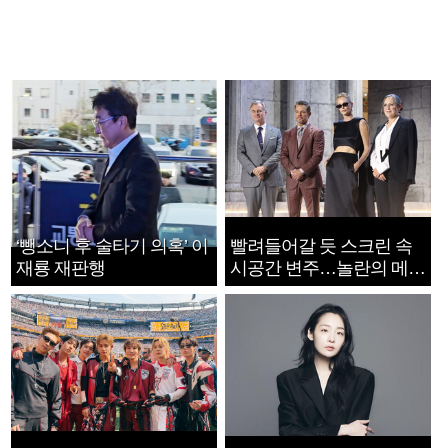
‘뺑소니 후 술타기 의혹’ 이
빨려들어갈 듯 스크린 속
재룡 재판행
시공간 변주…놀란의 메시
지는 ‘전쟁 속죄’