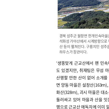
경북 성주군 월항면 한개민속마을을
석화성 가야산에서 시계방향으로 두
산 등이 펼쳐진다. 구릉지인 성주
하우스가 장관이다.
‘생뚱맞게 근교산에서 왠 민속마
도 있겠지만, 취재팀은 무섬 
산행할 만한 산이 없어 소개를
면 양동 마을은 설창산(163ｍ)
화산(328ｍ), 괴시 마을은 대소
둘러싸고 있어 마을과 산을 잇
행으로 근교산 애독자께 이미 알