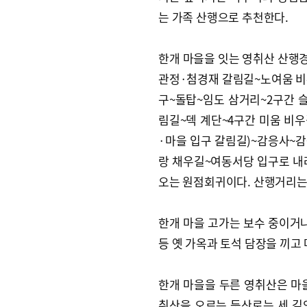
는 가족 산행으로 추천한다.
한개 마을을 잇는 영취산 산행
관정·첨경재 갈림길~노여움 비
구~돌탑~임도 삼거리~2구간 
림길~덱 계단~4구간 미움 비
·마을 입구 갈림길)~감응사~
랑 채우길~여동서당 입구로 내
오는 원점회귀이다. 산행거리는 약
한개 마을 고가는 보수 중이거나
등 옛 가옥과 토석 담장을 끼고 
한개 마을을 두른 영취산은 마
취산을 오르는 등산로는 세 길인