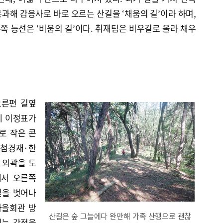
과해 감응사로 바로 오르는 산길을 ‘채움의 길’이라 하며,
 능선은 ‘비움의 길’이다. 취재팀은 비우길로 올라 채우
오른편 길옆
에 이정표가
로 작은 콘
 첨경재·한
 외곽을 도
에서 오른쪽
길을 벗어나
마을회관 방
산길은 숲 그늘에다 완만해 가족 산행으로 괜찮
미는 감정을