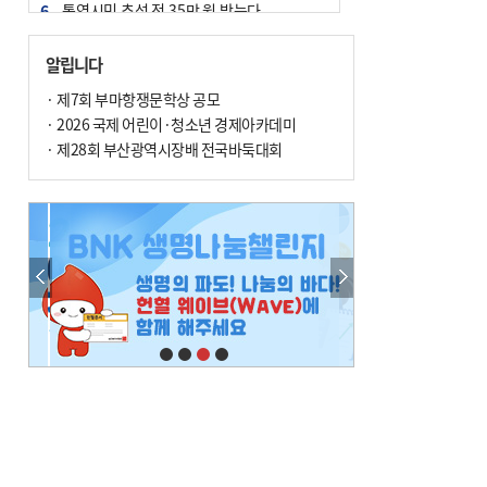
6
통영시민 추석 전 35만 원 받는다
7
부산 철강공장 50대 노동자 추락사
알립니다
8
국힘 부산시당, ‘정이한 조력’ 시의원 윤리
· 제7회 부마항쟁문학상 공모
위에…‘한동훈 지지’도 신고접수
· 2026 국제 어린이·청소년 경제아카데미
9
탄소흡수력 높여 폭염 대응…부산 도시숲
· 제28회 부산광역시장배 전국바둑대회
지도 다시 그린다
10
지역 상권도 말라죽을 판이라…가뭄 속 밀
양물축제 강행 논란