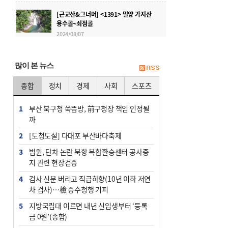
[근교산&그너머] <1391> 밀양 가지산
용수골~쇠점골
2024/08/07
[근교산&그너머] <1346> 경남 산청 주
산
많이 본 뉴스
2023/08/30
종합
정치
경제
사회
스포츠
[근교산&그너머] <1345> 전북 순창 아
미산
1
부산 북구청 쑥뜸방, 前구청장 책임 인정될
2023/08/23
까
2
[도청도설] 다대포 부산바다축제
3
법원, 단차 논란 북항 복합환승센터 공사중
지 관련 현장검증
4
검사 신분 버리고 직급하향(10년 이하 저연
차 검사)…檢 중수청행 기피
5
지방국립대 이르면 내년 신입생부터 ‘등록
금 0원’(종합)