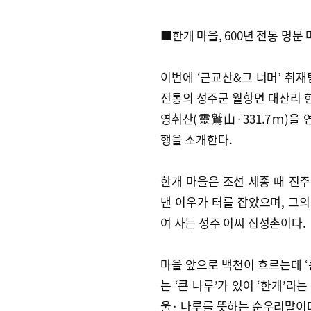
■한개 마을, 600년 전통 명문
이번에 ‘근교산&그 너머’ 취재
전통의 성주군 월항면 대산리 
영취산(靈鷲山·331.7ｍ)을 
행을 소개한다.
한개 마을은 조선 세종 때 진주
낸 이우가 터를 잡았으며, 그의
여 사는 성주 이씨 집성촌이다.
마을 앞으로 백천이 흐르는데 ‘
는 ‘큰 나루’가 있어 ‘한개’라는
울· 나루를 뜻하는 순우리말이