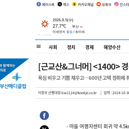
페이스북
엑스
카카오채널
유튜브
인스
사회
정치
경제
해양수산
[근교산&그너머] <1400> 
욕심 비우고 기쁨 채우고…600년 고택 정취에 
이창우 산행대장 lcw1124@kookje.co.kr
| 입력 : 2024-10-30
- 마을 여행자센터 회귀 약 4.5