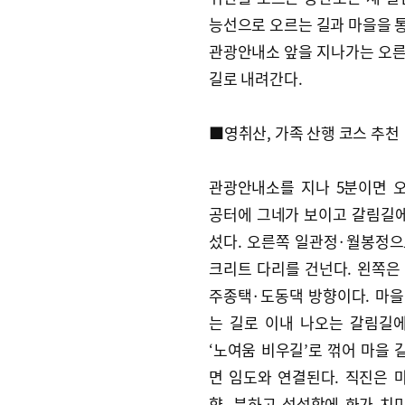
능선으로 오르는 길과 마을을 통
관광안내소 앞을 지나가는 오른쪽
길로 내려간다.
■영취산, 가족 산행 코스 추천
관광안내소를 지나 5분이면 
공터에 그네가 보이고 갈림길
섰다. 오른쪽 일관정·월봉정으
크리트 다리를 건넌다. 왼쪽은
주종택·도동댁 방향이다. 마을
는 길로 이내 나오는 갈림길
‘노여움 비우길’로 꺾어 마을 
면 임도와 연결된다. 직진은 
향. 분하고 섭섭함에 화가 치