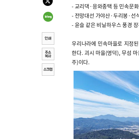
- 교리댁·응와종택 등 민속문
- 전망대선 가야산·두리봉·선
- 윤슬 같은 비닐하우스 풍경 
우리나라에 민속마을로 지정된 
한다. 괴시 마을(영덕), 무섬 마
주)이다.