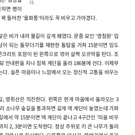
다.
묵히면 병이
꽉 들어찬 ’울화통‘이라도 꼭 비우고 가야겠다.
은 비가 내려 물길이 깊게 패였다. 문중 묘인 ‘영침원’ 입
상이 되는 돌무더기를 재현한 돌탑을 거쳐 15분이면 임도
크리트 포장이 된 왼쪽으로 꺾어 살짝 오르막을 탄다. 조
묘 안내판을 지나 침목 계단을 올라 186봉에 선다. 이제부
걷는다. 슬픈 마음이나 느낌에서 오는 정신적 고통을 비우는
, 영취산은 직진한다. 왼쪽은 한개 마을에서 올라오는 3
드리 소나무 숲길을 통과하면 길게 덱 계단이 놓였는데 가파
길에서 약 15분이면 덱 계단이 끝나고 4구간인 ‘미움 비우
지 2, 3분이면 도착한다. 정상 주위로 키 큰 나무가 둘러