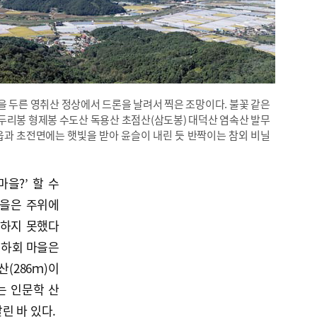
 두른 영취산 정상에서 드론을 날려서 찍은 조망이다. 불꽃 같은
리봉 형제봉 수도산 독용산 초점산(삼도봉) 대덕산 염속산 발무
읍과 초전면에는 햇빛을 받아 윤슬이 내린 듯 반짝이는 참외 비닐
을?’ 할 수
마을은 주위에
 하지 못했다
, 하회 마을은
산(286ｍ)이
는 인문학 산
린 바 있다.