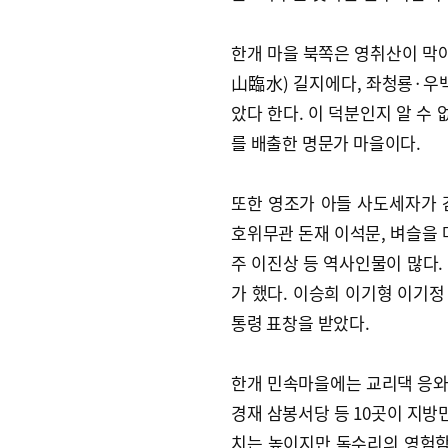
한개 마을 북쪽은 영취산이 막아
山臨水) 길지에다, 좌청룡·우백
았다 한다. 이 덕분인지 알 수 
를 배출한 명문가 마을이다.
또한 영조가 아들 사도세자가 
호위무관 돈재 이석문, 벼슬을 
주 이진상 등 역사인물이 많다.
가 했다. 이승희 이기형 이기
통령 표창을 받았다.
한개 민속마을에는 교리댁 응와
경재 삼봉서당 등 10곳이 지방
치는 높이지만 독수리의 영험함