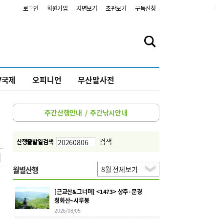
2
로그인
회원가입
지면보기
초판보기
구독신청
V국제
오피니언
부산말사전
주간산행안내
/
주간낚시안내
검색
산행출발일검색
월별산행
[근교산&그너머] <1473> 상주·문경
청화산~시루봉
2026/08/05