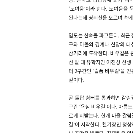
‘노여움’이라 한다. 노여움을 
된다는데 영취산을 오르며 속에 
임도는 산속을 파고든다. 최근 잦
구와 마을의 경계나 신앙의 대
삼거리에 도착한다. 비우길은 콘
선 말 대 유학자인 이진상 선생 
터 2구간인 ‘슬픔 비우길’을 
길이다.
곧 돌탑 쉼터를 통과하면 갈림길
구간 ‘욕심 비우길’이다. 아름
르게 치받는다. 한개 마을 갈림
길’이 시작한다. 헬기장인 정상까