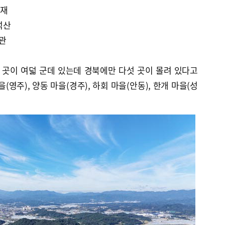
화재
석산
장관
곳이 여덟 군데 있는데 경북에만 다섯 곳이 몰려 있다고
을(영주), 양동 마을(경주), 하회 마을(안동), 한개 마을(성