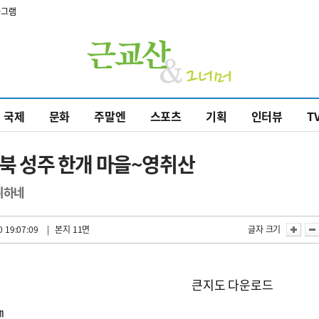
타그램
국제
문화
주말엔
스포츠
기획
인터뷰
T
경북 성주 한개 마을~영취산
취하네
 19:07:09
| 본지 11면
글자 크기
큰지도 다운로드
㎞