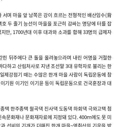
 서며 마을 앞 남쪽은 강이 흐르는 전형적인 배산임수(背
호 두 줄기 능선이 마을을 포근히 감싸는 명당에 터를 잡
없지만, 1700년대 이후 대과와 소과를 합해 33명의 급제자
갇힌 뒤주에다 큰 돌을 올려놓으라며 내린 어명을 거절한
마다하고 산림처사로 지낸 조선말 3대 유학자로 불리는 한
 일제강점기 때는 수많은 한개 마을 사람이 독립운동에 참
정 이기원 이기인 이기윤 등이 독립운동으로 건국훈장과 대
종택 한주종택 월곡댁 진사댁 도동댁 하회댁 극와고택 첨
민속문화재나 문화재자료에 지정돼 있다. 400ｍ에도 못 미
과 선비의 기개가 더해진 한개 마을~영취산의 기운을 받