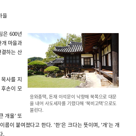
 마을
팀은 600년
한개 마을과
연결하는 산
 목사를 지
 후손이 모
응와종택, 돈재 이석문이 낙향해 북쪽으로 대문
을 내어 사도세자를 기렸다해 ‘북비고택’으로도
불린다.
큰 개울’ 또
 이름이 붙여졌다고 한다. ‘한’은 크다는 뜻이며, ’개‘는 개
다.