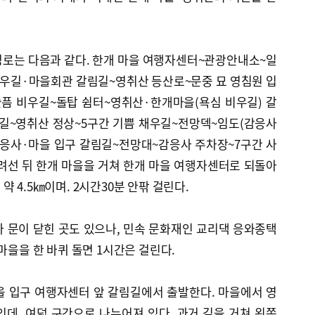
경로는 다음과 같다. 한개 마을 여행자센터~관광안내소~일
우길·마을회관 갈림길~영취산 등산로~문중 묘 영침원 입
슬픔 비우길~돌탑 쉼터~영취산·한개마을(욕심 비우길) 갈
우길~영취산 정상~5구간 기쁨 채우길~전망덱~임도(감응사
감응사·마을 입구 갈림길~전망대~감응사 주차장~7구간 사
려선 뒤 한개 마을을 거쳐 한개 마을 여행자센터로 되돌아
 4.5㎞이며. 2시간30분 안팎 걸린다.
 문이 닫힌 곳도 있으나, 민속 문화재인 교리댁 응와종택
마을을 한 바퀴 돌면 1시간은 걸린다.
을 입구 여행자센터 앞 갈림길에서 출발한다. 마을에서 영
데, 여덟 구간으로 나누어져 있다. 과거 길을 거쳐 왼쪽