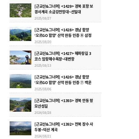
[근교산&그너머] <1429> 경북 포항 보
경사계곡 소금강전망대~선일대
2025/08/27
[근교산&그너머] <1428> 경남 함양
‘오르GO 함양’ 산악 완등 인증 ⑧ 삼정
산
2025/08/20
[근교산&그너머] <1427> 해파랑길 3
코스 임랑해수욕장~대변항
2025/08/13
[근교산&그너머] <1426> 경남 함양
‘오르GO 함양’ 산악 완등 인증 ⑦ 백운
산
2025/08/06
[근교산&그너머] <1393> 경북 안동 왕
모산성길
2024/08/28
[근교산&그너머] <1392> 전북 장수 사
두봉~덕산 계곡
2024/08/21