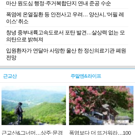
마산 원도심 행정·주거복합단지 연내 준공 수순
폭염에 온열질환 등 안전사고 우려… 양산시, '어필 레
이스' 취소
창녕 중부내륙고속도로서 포탄 발견…살상력 없는 모
의탄으로 밝혀져
입원환자가 연달아 사망한 울산 한 정신의료기관 폐원
전망
근교산
주말엔&라이프
근교산&그너머…상주·문경
폭염보다 더 뜨거워라…100