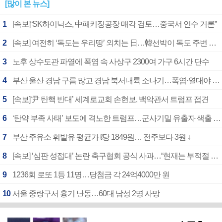
[많이 본 뉴스]
1
[속보]“SK하이닉스, 中패키징공장 매각 검토…중국서 인수 거론”
2
[속보] 여전히 ‘독도는 우리땅’ 외치는 日…韓선박이 독도 주변 해양조사 활동하자 반발
3
노후 상수도관 파열에 폭염 속 사상구 2300여 가구 6시간 단수
4
부산 울산 경남 구름 많고 경남 북서내륙 소나기…폭염·열대야 계속
5
[속보]‘尹 탄핵 반대’ 세계로교회 손현보, 백악관서 트럼프 접견
6
‘탄약 부족 사태’ 보도에 격노한 트럼프…군사기밀 유출자 색출 지시
7
부산 주유소 휘발유 평균가 ℓ당 1849원… 전주보다 3원 ↓
8
[속보] ‘심판 성접대’ 논란 축구협회 공식 사과…“현재는 부적절 행위 없어”
9
1236회 로또 1등 11명…당첨금 각 24억4000만 원
10
서울 중랑구서 흉기 난동…60대 남성 2명 사망