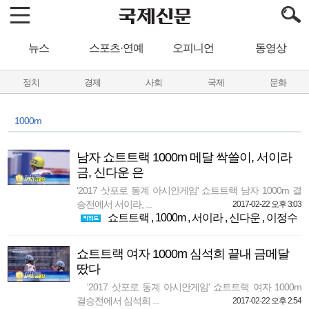
뉴스
스포츠·연예
오피니언
동영상
정치
경제
사회
국제
문화
1000m
남자 쇼트트랙 1000m 메달 싹쓸이, 서이라
금, 신다운 은
'2017 삿포로 동계 아시안게임' 쇼트트랙 남자 1000m 결
승전에서 서이라, ...
2017-02-22 오후 3:03
쇼트트랙
,
1000m
,
서이라
,
신다운
,
이정수
쇼트트랙 여자 1000m 심석희 끝내 금메달
땄다
'2017 삿포로 동계 아시안게임' 쇼트트랙 여자 1000m
결승전에서 심석희 ...
2017-02-22 오후 2:54