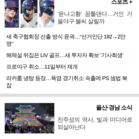
스포츠 +
‘윤나고황’ 꿈틀댄다…거인 가
을야구 불씨 살릴까
새 축구협회장 선출 방식 윤곽…“선거인단 192→2만
명”
해체설 뒤집은 LIV 골프…새 투자자 확보 ‘기사회생’
프로야구 취소…11일부터 재개
라커룸 냉탕 등장…폭염 경기취소 속출에 PS 셈법 복
잡
울산·경남 소식
진주성의 역사, 빛과 미디어로
되살아난다