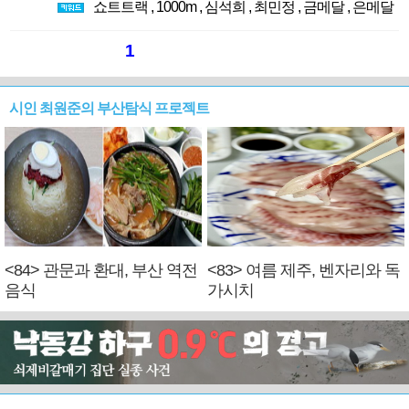
쇼트트랙
,
1000m
,
심석희
,
최민정
,
금메달
,
은메달
1
시인 최원준의 부산탐식 프로젝트
<84> 관문과 환대, 부산 역전
<83> 여름 제주, 벤자리와 독
음식
가시치