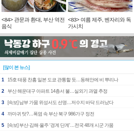
<84> 관문과 환대, 부산 역전
<83> 여름 제주, 벤자리와 독
음식
가시치
[많이 본 뉴스]
1
15호 태풍 찬홈 일본 도쿄 관통할 듯…동해안에 비 뿌리나
2
부산 해운대구 아파트 14층서 불…실외기 과열 추정
3
[속보] 남부 가뭄 위성서도 선명…저수지 바닥 드러났다
4
까마귀 탓?…폭염 속 부산 북구 986가구 정전
5
[속보] 부산·김해·울주 ‘경계 단계’…전국 48개 시군 가뭄