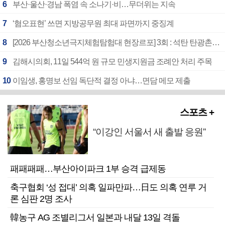
6
부산·울산·경남 폭염 속 소나기·비…무더위는 지속
7
‘혐오표현’ 쓰면 지방공무원 최대 파면까지 중징계
8
[2026 부산청소년극지체험탐험대 현장르포] 3회 : 석탄 탄광촌에서 북극 연구의 중심지로
9
김해시의회, 11일 544억 원 규모 민생지원금 조례안 처리 주목
10
이임생, 홍명보 선임 독단적 결정 아냐…면담 메모 제출
스포츠 +
“이강인 서울서 새 출발 응원”
패패패패…부산아이파크 1부 승격 급제동
축구협회 ‘성 접대’ 의혹 일파만파…日도 의혹 연루 거
론 심판 2명 조사
韓농구 AG 조별리그서 일본과 내달 13일 격돌