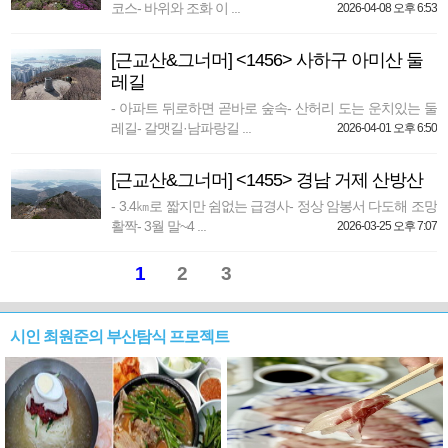
코스- 바위와 조화 이 ...
2026-04-08 오후 6:53
[근교산&그너머] <1456> 사하구 아미산 둘
레길
- 아파트 뒤로하면 곧바로 숲속- 산허리 도는 운치있는 둘
레길- 갈맷길·남파랑길 ...
2026-04-01 오후 6:50
[근교산&그너머] <1455> 경남 거제 산방산
- 3.4㎞로 짧지만 쉼없는 급경사- 정상 암봉서 다도해 조망
활짝- 3월 말~4 ...
2026-03-25 오후 7:07
1
2
3
시인 최원준의 부산탐식 프로젝트