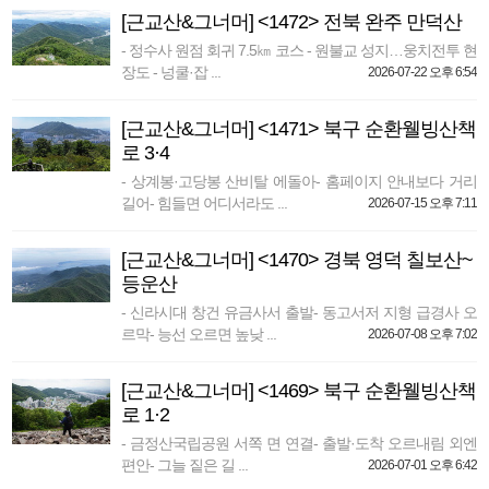
[근교산&그너머] <1472> 전북 완주 만덕산
- 정수사 원점 회귀 7.5㎞ 코스 - 원불교 성지…웅치전투 현
장도 - 넝쿨·잡 ...
2026-07-22 오후 6:54
[근교산&그너머] <1471> 북구 순환웰빙산책
로 3·4
- 상계봉·고당봉 산비탈 에돌아- 홈페이지 안내보다 거리
길어- 힘들면 어디서라도 ...
2026-07-15 오후 7:11
[근교산&그너머] <1470> 경북 영덕 칠보산~
등운산
- 신라시대 창건 유금사서 출발- 동고서저 지형 급경사 오
르막- 능선 오르면 높낮 ...
2026-07-08 오후 7:02
[근교산&그너머] <1469> 북구 순환웰빙산책
로 1·2
- 금정산국립공원 서쪽 면 연결- 출발·도착 오르내림 외엔
편안- 그늘 짙은 길 ...
2026-07-01 오후 6:42