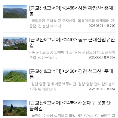
[근교산&그너머] <1468> 하동 황장산~촛대
봉
- 국립공원 구역 바깥 오지산행- 목통마을과 화개장터 기·
종점- 긴 능선 식수 넉 ...
2026-06-24 오후 7:00
[근교산&그너머] <1467> 동구 근대산업유산
길
- 총 5개 코스 중 알짜배기 골라- 동구 원도심 명소 꼼꼼이
연결- 섬유·신발· ...
2026-06-17 오후 6:57
[근교산&그너머] <1466> 김천 석교산~푯대
봉
- 김천·영동 경계 이룬 백두대간- 경상·충청·전라 삼도봉도
지척- 된비알 많아 ...
2026-06-10 오후 6:54
[근교산&그너머] <1465> 해운대구 운봉산
둘레길
- 들머리 수목원 살펴보고 출발- 벚나무·소나무 울창한 그