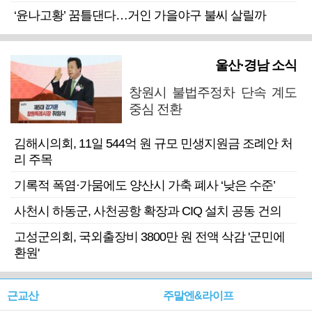
‘윤나고황’ 꿈틀댄다…거인 가을야구 불씨 살릴까
울산·경남 소식
창원시 불법주정차 단속 계도
중심 전환
김해시의회, 11일 544억 원 규모 민생지원금 조례안 처
리 주목
기록적 폭염·가뭄에도 양산시 가축 폐사 ‘낮은 수준’
사천시 하동군, 사천공항 확장과 CIQ 설치 공동 건의
고성군의회, 국외출장비 3800만 원 전액 삭감 '군민에
환원'
근교산
주말엔&라이프