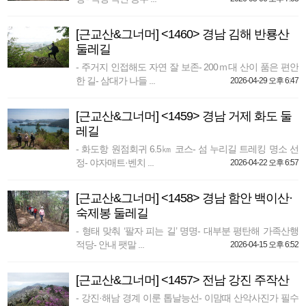
[근교산&그너머] <1460> 경남 김해 반룡산
둘레길
- 주거지 인접해도 자연 잘 보존- 200ｍ대 산이 품은 편안
한 길- 삼대가 나들 ...
2026-04-29 오후 6:47
[근교산&그너머] <1459> 경남 거제 화도 둘
레길
- 화도항 원점회귀 6.5㎞ 코스- 섬 누리길 트레킹 명소 선
정- 야자매트·벤치 ...
2026-04-22 오후 6:57
[근교산&그너머] <1458> 경남 함안 백이산·
숙제봉 둘레길
- 형태 맞춰 ‘팔자 피는 길’ 명명- 대부분 평탄해 가족산행
적당- 안내 팻말 ...
2026-04-15 오후 6:52
[근교산&그너머] <1457> 전남 강진 주작산
- 강진·해남 경계 이룬 톱날능선- 이맘때 산악사진가 필수