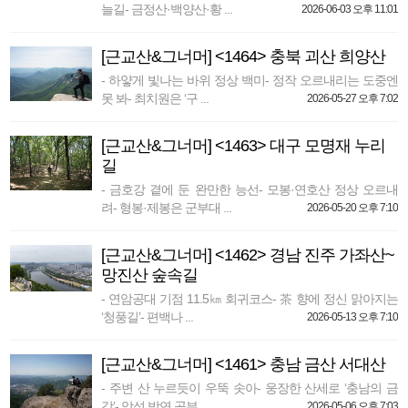
늘길- 금정산·백양산·황 ...
2026-06-03 오후 11:01
[근교산&그너머] <1464> 충북 괴산 희양산
- 하얗게 빛나는 바위 정상 백미- 정작 오르내리는 도중엔
못 봐- 최치원은 ‘구 ...
2026-05-27 오후 7:02
[근교산&그너머] <1463> 대구 모명재 누리
길
- 금호강 곁에 둔 완만한 능선- 모봉·연호산 정상 오르내
려- 형봉·제봉은 군부대 ...
2026-05-20 오후 7:10
[근교산&그너머] <1462> 경남 진주 가좌산~
망진산 숲속길
- 연암공대 기점 11.5㎞ 회귀코스- 茶 향에 정신 맑아지는
‘청풍길’- 편백나 ...
2026-05-13 오후 7:10
[근교산&그너머] <1461> 충남 금산 서대산
- 주변 산 누르듯이 우뚝 솟아- 웅장한 산세로 ‘충남의 금
강’- 악성 박연 공부 ...
2026-05-06 오후 7:03