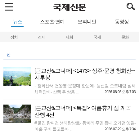
뉴스
스포츠·연예
오피니언
동영상
정치
경제
사회
국제
문화
산
[근교산&그너머] <1473> 상주·문경 청화산~
시루봉
- 청화산서 천왕봉·문장대 한눈에- 능선길 오르내림 심해
체력안배- 산행 후 쌍용 ...
2026-08-05 오후 7:03
[근교산&그너머] <특집> 여름휴가 섬·계곡
산행 4선
# 울진 왕피천 생태탐방로- 왕피리 주민 읍내 오가던 옛길-
아홉 구비 돌고돌아 ...
2026-07-29 오후 7:34