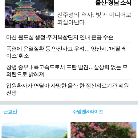
울산·경남 소식
진주성의 역사, 빛과 미디어로
되살아난다
마산 원도심 행정·주거복합단지 연내 준공 수순
폭염에 온열질환 등 안전사고 우려… 양산시, '어필 레
이스' 취소
창녕 중부내륙고속도로서 포탄 발견…살상력 없는 모
의탄으로 밝혀져
입원환자가 연달아 사망한 울산 한 정신의료기관 폐원
전망
근교산
주말엔&라이프