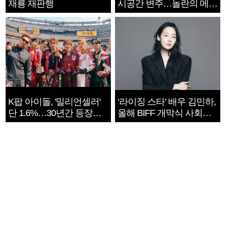
재룡 재판행
시공간 변주…놀란의 메시
지는 ‘전쟁 속죄’
K팝 아이돌, '밀리언셀러'
‘라이징 스타’ 배우 김민하,
단 1.6%…30년간 등장
올해 BIFF 개막식 사회자
1182개팀 전수조사
확정