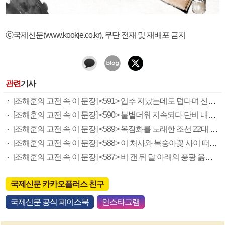
ⓒ국제신문(www.kookje.co.kr), 무단 전재 및 재배포 금지
관련
기사
[조해훈의 고전 속 이 문장] <591> 입추 지났는데도 덥다며 신유안에게 보낸 박규수의 편지
[조해훈의 고전 속 이 문장] <590> 불볕더위 지속되다 단비 내려 시 읊은 조선 후기 신익전
[조해훈의 고전 속 이 문장] <589> 옥잠화를 노래한 조선 22대 왕 정조의 시
[조해훈의 고전 속 이 문장] <588> 이 처사와 복숭아꽃 사이 떠다닌 일 읊은 최광유의 시
[조해훈의 고전 속 이 문장] <587> 비 갠 뒤 달 아래의 풍광 읊은 면우 곽종석의 시
국제신문 카카오플러스 친구
국제신문 공식 페이스북
인스타그램