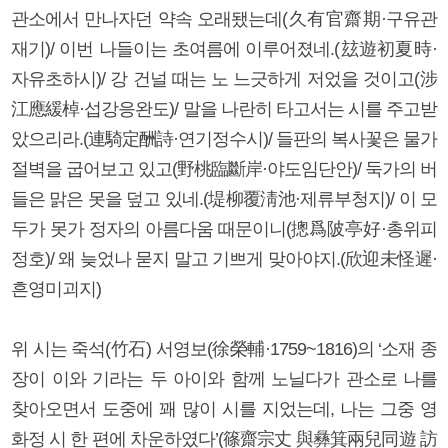
관소에서 만나자던 약속 오래됐는데(久有官齋期·구유관
재기)/ 이번 나들이는 초여름에 이루어졌네.(玆遊初夏時·
자유초하시)/ 강 건널 때는 노 느긋하게 저었을 것이고(涉
江應緩棹·섭강응완도)/ 말을 나란히 타고서는 시를 주고받
았으리라.(連騎定酬詩·연기정수시)/ 들판의 복사꽃은 물가
절벽을 굽어보고 있고(野桃臨斷岸·야도임단안)/ 둑가의 버
들은 맑은 못을 덮고 있네.(堤柳覆淸池·제류부청지)/ 이 모
두가 못가 정자의 아름다움 때문이니(摠爲陂亭好·총위피
정호)/ 왜 늦었나 묻지 말고 기쁘게 맞아야지.(欣迎未怪遲·
흔영미괴지)
위 시는 죽석(竹石) 서영보(徐榮輔·1759~1816)의 ‘소재 종
장이 이와 기라는 두 아이와 함께 노닐다가 관소로 나를
찾아오면서 도중에 꽤 많이 시를 지었는데, 나는 그중 영
화정 시 한 편에 차운하였다’(篠齋宗丈 與彝箕兩兒同遊 訪