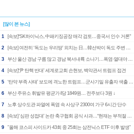
[많이 본 뉴스]
1
[속보]“SK하이닉스, 中패키징공장 매각 검토…중국서 인수 거론”
2
[속보] 여전히 ‘독도는 우리땅’ 외치는 日…韓선박이 독도 주변 해양조사 활동하자 반발
3
부산 울산 경남 구름 많고 경남 북서내륙 소나기…폭염·열대야 계속
4
[속보]‘尹 탄핵 반대’ 세계로교회 손현보, 백악관서 트럼프 접견
5
‘탄약 부족 사태’ 보도에 격노한 트럼프…군사기밀 유출자 색출 지시
6
부산 주유소 휘발유 평균가 ℓ당 1849원… 전주보다 3원 ↓
7
노후 상수도관 파열에 폭염 속 사상구 2300여 가구 6시간 단수
8
[속보] ‘심판 성접대’ 논란 축구협회 공식 사과…“현재는 부적절 행위 없어”
9
"올해 코스피 사이드카 43회 중 25회는 삼전닉스 ETF 이후 발생"