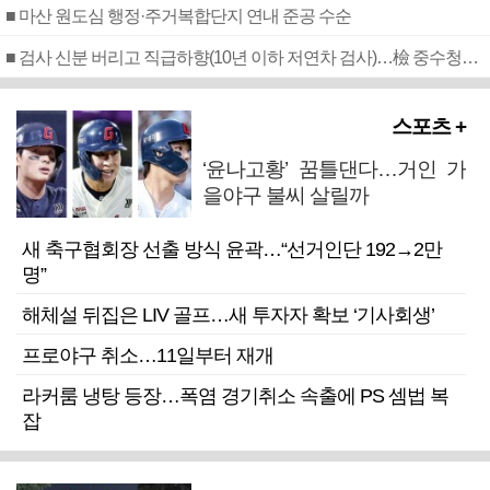
■ 마산 원도심 행정·주거복합단지 연내 준공 수순
■ 검사 신분 버리고 직급하향(10년 이하 저연차 검사)…檢 중수청행 기피
스포츠 +
‘윤나고황’ 꿈틀댄다…거인 가
을야구 불씨 살릴까
새 축구협회장 선출 방식 윤곽…“선거인단 192→2만
명”
해체설 뒤집은 LIV 골프…새 투자자 확보 ‘기사회생’
프로야구 취소…11일부터 재개
라커룸 냉탕 등장…폭염 경기취소 속출에 PS 셈법 복
잡