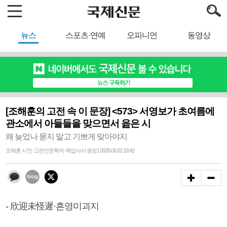
뉴스
스포츠·연예
오피니언
동영상
[조해훈의 고전 속 이 문장] <573> 서영보가 초여름에
관소에서 아들들을 맞으면서 읊은 시
왜 늦었나 묻지 말고 기쁘게 맞아야지
조해훈 시인·고전인문학자·목압서사 원장 | 2026.06.02 19:42
- 欣迎未怪遲·흔영미괴지