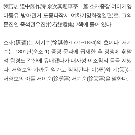
我官居 道中頗作詩 余次其迎華亭一篇·소재종장 여이기양
아동유 방아관거 도중파작시 여차기영화정일편)로, 그의
문집인 죽석관유집(竹石館遺集) 2책에 들어 있다.
소재(篠齋)는 서기수(徐淇修·1771~1834)의 호이다. 서기
수는 1801년(순조 1) 증광 문과에 급제한 후 정쟁에 휘말
려 함경도 갑산에 유배됐다가 대사성·이조참의 등을 지냈
다. 서영보와 가까운 일가로 짐작된다. 이(彝)와 기(箕)는
서영보의 아들 서이순(徐彝淳) 서기순(徐箕淳)을 말한다.