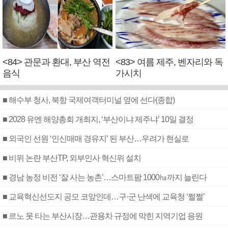
<84> 관문과 환대, 부산 역전
<83> 여름 제주, 벤자리와 독
음식
가시치
■ 해수부 청사, 북항 국제여객터미널 옆에 선다(종합)
■ 2028 유엔 해양총회 개최지, ‘부산이냐 제주냐’ 10일 결정
■ 외국인 선원 ‘인신매매 경유지’ 된 부산…우려가 현실로
■ 비위 논란 부산TP, 외부인사 혁신위 설치
■ 경남 농정 비전 ‘잘 사는 농촌’…스마트팜 1000㏊까지 늘린다
■ 교육혁신선도지 공모 코앞인데…구·군 난색에 교육청 ‘쩔쩔’
■ 르노 못 타는 부산시장…관용차 규정에 막힌 지역기업 응원