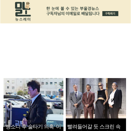
‘뺑소니 후 술타기 의혹’ 이
빨려들어갈 듯 스크린 속