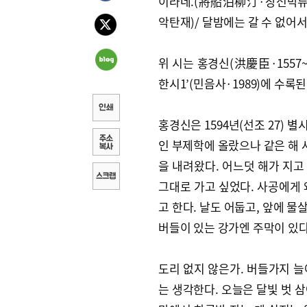
이라네.(將船泊柳汀·장선박류
악탄재)/ 달밤에는 갈 수 없
위 시는 홍경신(洪慶臣·1557~
한시1’(민음사·1989)에 수록된
홍경신은 1594년(선조 27) 별
인 부제학에 올랐으나 같은 해 
을 내려왔다. 어느덧 해가 지고
그대로 가고 싶었다. 사공에게 
고 한다. 날도 어둡고, 앞에 물
버들이 있는 강가엔 주막이 있다
도리 없지 않은가. 버들가지 늘
는 생각한다. 오늘은 달빛 벗 