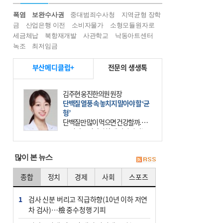
폭염
보완수사권
중대범죄수사청
지역균형 장학
금
산업은행 이전
소비자물가
소형모듈원자로
세금체납
북항재개발
사관학교
낙동아트센터
녹조
최저임금
부산메디클럽+
전문의 생생톡
김주현 웅진한의원 원장
단백질 열풍 속 놓치지 말아야 할 ‘균
형’
단백질만 많이 먹으면 건강할까. 요
즘 건강을 이야기할 때 빠지지 않는
키워드가 단백질이다. 헬스장을 다니
는 젊은 층부터 기초체력을 챙기려는
많이 본 뉴스
중·장년층까지 모두 “
종합
정치
경제
사회
스포츠
1
검사 신분 버리고 직급하향(10년 이하 저연
차 검사)…檢 중수청행 기피