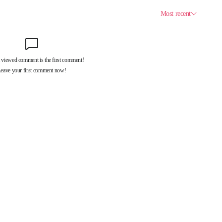
제휴서비스
국제신문대관안내
광고안내
구독신청
독자투고
기사제보
개인정보취급방침
언론윤리강