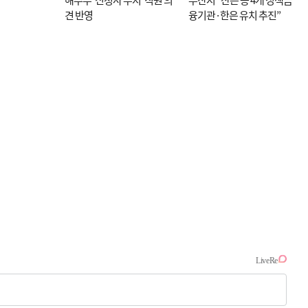
견 반영
융기관·한은 유치 추진”