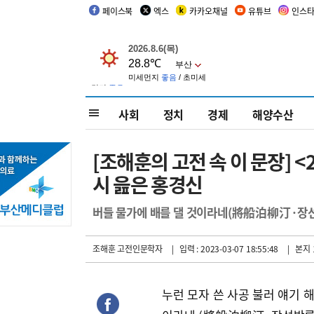
페이스북
엑스
카카오채널
유튜브
인스
사회
정치
경제
해양수산
[조해훈의 고전 속 이 문장] 
시 읊은 홍경신
버들 물가에 배를 댈 것이라네(將船泊柳汀·장
조해훈 고전인문학자
| 입력 : 2023-03-07 18:55:48
| 본지 
누런 모자 쓴 사공 불러 얘기 