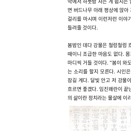
막에서 하룻밤 자는 게 쉽지는 
면 버드나무 아래 평상에 앉아
걸리를 마시며 이런저런 이야기
들려줄 것이다.
봄밤인 데다 강물은 철렁철렁 흐
때이니 조급한 마음도 없다. 몸
마디씩 거들 것이다. “봄이 와
는 소리를 할지 모른다. 시인은
잠길 게다. 달빛 안고 저 강물
흐르면 좋겠다. 임진왜란이 끝난
의 삶이란 정치라는 물살에 이