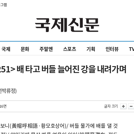
타그램
국제
문화
주말엔
스포츠
기획
인터뷰
T
<251> 배 타고 버들 늘어진 강을 내려가며
선박류정)
16면
글자 크기
해보니(黃帽呼相語·황모호상어)/ 버들 물가에 배를 댈 것