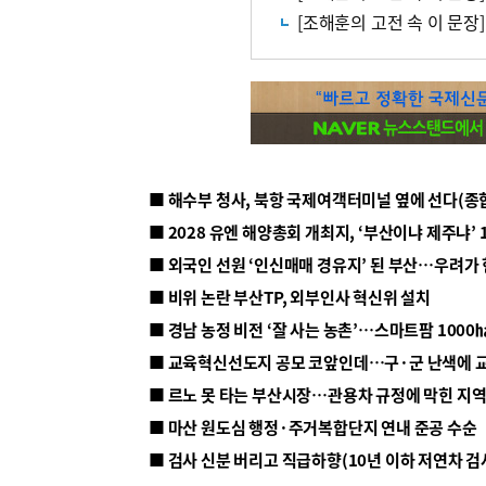
■ 해수부 청사, 북항 국제여객터미널 옆에 선다(종
■ 2028 유엔 해양총회 개최지, ‘부산이냐 제주냐’ 
■ 외국인 선원 ‘인신매매 경유지’ 된 부산…우려가
■ 비위 논란 부산TP, 외부인사 혁신위 설치
■ 르노 못 타는 부산시장…관용차 규정에 막힌 지
■ 마산 원도심 행정·주거복합단지 연내 준공 수순