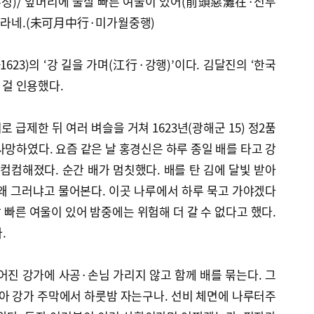
정)/ 앞머리에 물살 빠른 여울이 있어(前頭惡灘在·전두
어서라네.(未可月中行·미가월중행)
1623)의 ‘강 길을 가며(江行·강행)’이다. 김달진의 ‘한국
 걸 인용했다.
시로 급제한 뒤 여러 벼슬을 거쳐 1623년(광해군 15) 정2품
사망하였다. 요즘 같은 날 홍경신은 하루 종일 배를 타고 강
 컴컴해졌다. 순간 배가 멈칫했다. 배를 탄 김에 달빛 받아
왜 그러냐고 물어본다. 이곳 나루에서 하루 묵고 가야겠다
살 빠른 여울이 있어 밤중에는 위험해 더 갈 수 없다고 했다.
.
어진 강가에 사공·손님 가리지 않고 함께 배를 묶는다. 그
삼아 강가 주막에서 하룻밤 자는구나. 선비 체면에 나루터주