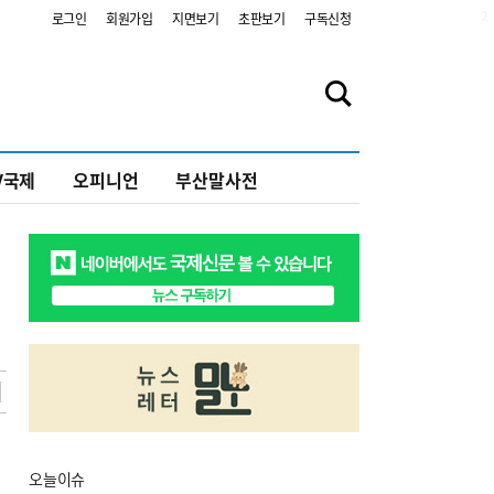
2
로그인
회원가입
지면보기
초판보기
구독신청
V국제
오피니언
부산말사전
오늘
이슈