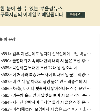
속 이 문장
[조해훈의 고전 속 이 문장] <591> 입추 지났는데도 덥다며 신유안에게 보낸 박규수의 편지
[조해훈의 고전 속 이 문장] <590> 불볕더위 지속되다 단비 내려 시 읊은 조선 후기 신익전
 <589> 옥잠화를 노래한 조선 22대 왕 정조의 시
[조해훈의 고전 속 이 문장] <588> 이 처사와 복숭아꽃 사이 떠다닌 일 읊은 최광유의 시
 <587> 비 갠 뒤 달 아래의 풍광 읊은 면우 곽종석의 시
[조해훈의 고전 속 이 문장] <586> 차(茶) 마시니 뼛속까지 맑아진다는 진주 문인 하계락
[조해훈의 고전 속 이 문장] <585> 여름밤 홀로 앉아 달빛을 보며 시 읊은 강재 송치규
[조해훈의 고전 속 이 문장] <584> 지리산 유람하며 국사암 들러 시 읊은 진주 문인 하겸진
[조해훈의 고전 속 이 문장] <583> 비성(秘省)의 모임에서 시 읊은 조선 후기 태화 홍원섭