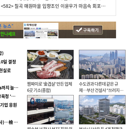
[조해훈의 고전 속 이 문장] <582> 칠곡 매원마을 입향조인 이윤우가 마음속 회포를 읊은 시
합)
10일 결정
 현실로
짬짜미로 ‘金겹살’ 만든 업체
수도권과 다른데 같은 규
■ 경남 농정 비전 ‘잘 사는 농촌’…스마트팜 1000㏊까지 늘린다
6곳 기소(종합)
제…부산 건설사 “쓰러지기
■ 교육혁신선도지 공모 코앞인데…구·군 난색에 교육청 ‘쩔쩔’
직전”
역기업 응원
■ 검사 신분 버리고 직급하향(10년 이하 저연차 검사)…檢 중수청행 기피
해수부 ‘신청사 부지’ 직원 의
부산시 “산은 등 4개 정책금