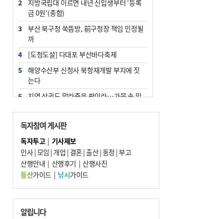
2
지방국립대 이르면 내년 신입생부터 ‘등록
금 0원’(종합)
3
부산 북구청 쑥뜸방, 前구청장 책임 인정될
까
4
[도청도설] 다대포 부산바다축제
5
해양수산부 신청사 북항재개발 부지에 짓
는다
6
지역 상권도 말라죽을 판이라…가뭄 속 밀
양물축제 강행 논란
7
법원, 단차 논란 북항 복합환승센터 공사중
독자참여 게시판
지 관련 현장검증
독자투고
|
기사제보
8
통영시민 추석 전 35만 원 받는다
인사
|
모임
|
개업
|
결혼
|
출산
|
동정
|
부고
9
산행안내
부산 철강공장 50대 노동자 추락사
|
산행후기
|
산행사진
등산
가이드
|
낚시
가이드
10
국힘 부산시당, ‘정이한 조력’ 시의원 윤리
위에…‘한동훈 지지’도 신고접수
알립니다