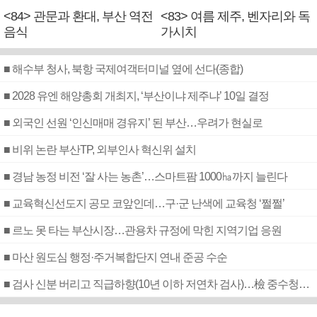
<84> 관문과 환대, 부산 역전
<83> 여름 제주, 벤자리와 독
음식
가시치
■ 해수부 청사, 북항 국제여객터미널 옆에 선다(종합)
■ 2028 유엔 해양총회 개최지, ‘부산이냐 제주냐’ 10일 결정
■ 외국인 선원 ‘인신매매 경유지’ 된 부산…우려가 현실로
■ 비위 논란 부산TP, 외부인사 혁신위 설치
■ 경남 농정 비전 ‘잘 사는 농촌’…스마트팜 1000㏊까지 늘린다
■ 교육혁신선도지 공모 코앞인데…구·군 난색에 교육청 ‘쩔쩔’
■ 르노 못 타는 부산시장…관용차 규정에 막힌 지역기업 응원
■ 마산 원도심 행정·주거복합단지 연내 준공 수순
■ 검사 신분 버리고 직급하향(10년 이하 저연차 검사)…檢 중수청행 기피