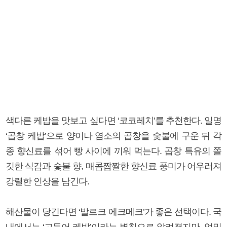
색다른 케밥을 맛보고 싶다면 ‘코코레치’를 추천한다. 일명
‘곱창 케밥’으로 양이나 염소의 곱창을 숯불에 구운 뒤 각
종 향신료를 섞어 빵 사이에 끼워 먹는다. 곱창 특유의 쫄
깃한 식감과 숯불 향, 매콤짭짤한 향신료 풍미가 어우러져
강렬한 인상을 남긴다.
해산물이 당긴다면 ‘발르크 에크메크’가 좋은 선택이다. 국
내에서는 ‘고등어 케밥’이라는 별칭으로 알려졌지만, 엄밀