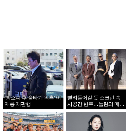
‘뺑소니 후 술타기 의혹’ 이
빨려들어갈 듯 스크린 속
재룡 재판행
시공간 변주…놀란의 메시
지는 ‘전쟁 속죄’