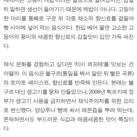
히 말하면 생선이 들어가기 때문에 케밥이 아니다. 고등어
한 마리를 통째로 구운 뒤 각종 채소와 향신료를 곁들여
빵 사이에 넣어 먹는 음식이다. 한입 베어 물면 고소한 고
등어의 풍미와 새콤한 향신료의 감칠맛이 입안 가득 퍼진
다.
채식 문화를 경험하고 싶다면 ‘치이 쾨프테’를 맛보는 건
어떨까. 이 음식은 불구르(통밀을 쪄서 말린 뒤 빻은 곡류)
와 토마토 페이스트, 향신료를 반죽해 만든다. 본래는 불
구르 대신 생고기를 뭉쳐 만들었으나, 2008년 튀르키예 정
부가 생고기 사용을 금지하면서 채식주의자를 위한 요리
로 변신했다. 양상추나 빵에 싸서 레몬즙을 뿌려 먹는데,
쫀득하면서도 부드러운 식감과 매콤새콤한 맛이 특징이
다.