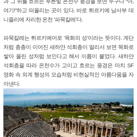
과 그 위를 흐르는 푸른빛 온천수 풍경을 보면 누구나 “아,
여기!”하고 떠올리는 곳이 있다. 바로 튀르키예 남서부 데
니즐리에 자리한 온천 ‘파묵칼레’다.
파묵칼레는 튀르키예어로 ‘목화의 성’이라는 뜻이다. 계단
처럼 층층이 이어진 새하얀 석회층이 멀리서 보면 목화로
쌓아 올린 성처럼 보인다고 해서 이름이 붙었다. 새하얀
석회층을 따라 온천수가 고이고 흐르는 풍경은 마치 SF
영화 속 외계 행성의 모습처럼 비현실적인 아름다움을 자
아낸다.