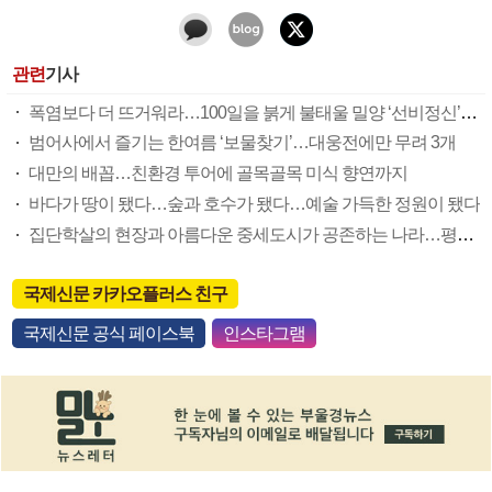
관련
기사
폭염보다 더 뜨거워라…100일을 붉게 불태울 밀양 ‘선비정신’ 피었네
범어사에서 즐기는 한여름 ‘보물찾기’…대웅전에만 무려 3개
대만의 배꼽…친환경 투어에 골목골목 미식 향연까지
바다가 땅이 됐다…숲과 호수가 됐다…예술 가득한 정원이 됐다
집단학살의 현장과 아름다운 중세도시가 공존하는 나라…평화가 더 절실해졌다
국제신문 카카오플러스 친구
국제신문 공식 페이스북
인스타그램