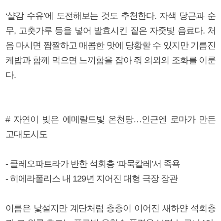
‘샬감 수유’에 도전해보는 것도 추천한다. 자색 당근과 순
무, 고춧가루 등을 넣어 발효시킨 짙은 자줏빛 음료다. 처
음 마시면 짭짤하고 매콤한 맛에 당황할 수 있지만 기름진
케밥과 함께 먹으면 느끼함을 잡아 줘 의외의 조화를 이룬
다.
# 자연이 빚은 에메랄드빛 온천탕…인근엔 로마가 만든
고대도시도
- 클레오파트라가 반한 석회층 ‘파묵칼레’서 족욕
- 히에라폴리스 내 129년 지어진 대형 극장 장관
이름은 낯설지만 계단처럼 층층이 이어진 새하얀 석회층