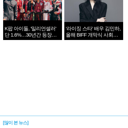
K팝 아이돌, '밀리언셀러'
‘라이징 스타’ 배우 김민하,
단 1.6%…30년간 등장
올해 BIFF 개막식 사회자
1182개팀 전수조사
확정
[많이 본 뉴스]