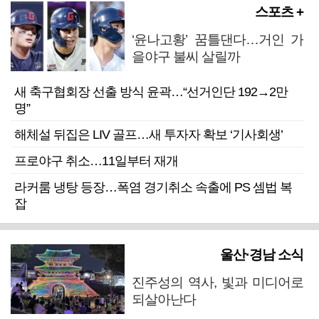
스포츠 +
‘윤나고황’ 꿈틀댄다…거인 가
을야구 불씨 살릴까
새 축구협회장 선출 방식 윤곽…“선거인단 192→2만
명”
해체설 뒤집은 LIV 골프…새 투자자 확보 ‘기사회생’
프로야구 취소…11일부터 재개
라커룸 냉탕 등장…폭염 경기취소 속출에 PS 셈법 복
잡
울산·경남 소식
진주성의 역사, 빛과 미디어로
되살아난다