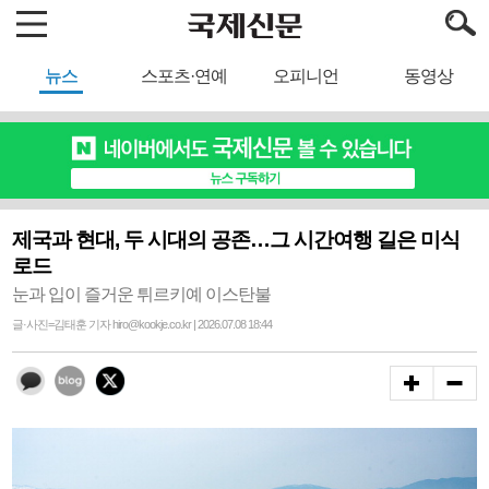
뉴스
스포츠·연예
오피니언
동영상
제국과 현대, 두 시대의 공존…그 시간여행 길은 미식
로드
눈과 입이 즐거운 튀르키예 이스탄불
글·사진=김태훈 기자 hiro@kookje.co.kr | 2026.07.08 18:44