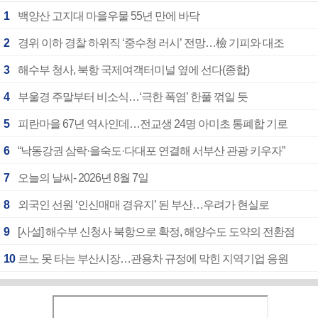
1
백양산 고지대 마을우물 55년 만에 바닥
2
경위 이하 경찰 하위직 ‘중수청 러시’ 전망…檢 기피와 대조
3
해수부 청사, 북항 국제여객터미널 옆에 선다(종합)
4
부울경 주말부터 비소식…‘극한 폭염’ 한풀 꺾일 듯
5
피란마을 67년 역사인데…전교생 24명 아미초 통폐합 기로
6
“낙동강권 삼락·을숙도·다대포 연결해 서부산 관광 키우자”
7
오늘의 날씨- 2026년 8월 7일
8
외국인 선원 ‘인신매매 경유지’ 된 부산…우려가 현실로
9
[사설] 해수부 신청사 북항으로 확정, 해양수도 도약의 전환점
10
르노 못 타는 부산시장…관용차 규정에 막힌 지역기업 응원