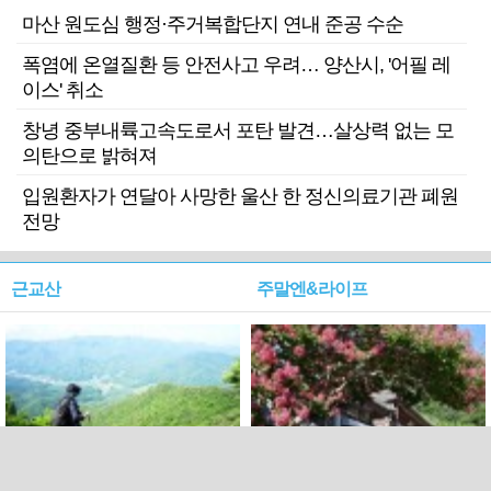
마산 원도심 행정·주거복합단지 연내 준공 수순
폭염에 온열질환 등 안전사고 우려… 양산시, '어필 레
이스' 취소
창녕 중부내륙고속도로서 포탄 발견…살상력 없는 모
의탄으로 밝혀져
입원환자가 연달아 사망한 울산 한 정신의료기관 폐원
전망
근교산
주말엔&라이프