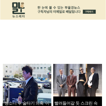
‘뺑소니 후 술타기 의혹’ 이
빨려들어갈 듯 스크린 속