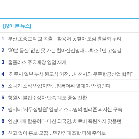
[많이 본 뉴스]
1
부산 초중교 폐교 속출…활용처 못찾아 도심 흉물화 우려
2
‘30분 등산’ 없인 못 가는 천마산전망대…최소 1년 고생길
3
홈플러스 주요매장 영업 재개
4
“진주시 일부 부서 원도심 이전…사천시와 우주항공산업 협력”
5
소나기 소식 반갑지만…찜통더위·열대야 안 꺾인다
6
창원시 불법주정차 단속 계도 중심 전환
7
엘시티 ‘사무장병원’ 일당 기소…명의 빌려준 의사는 구속
8
인신매매 탈출하다 다친 외국인, 치료비 폭탄까지 맞을뻔
9
신고 없이 홍보·모집…민간임대조합 피해 주의보