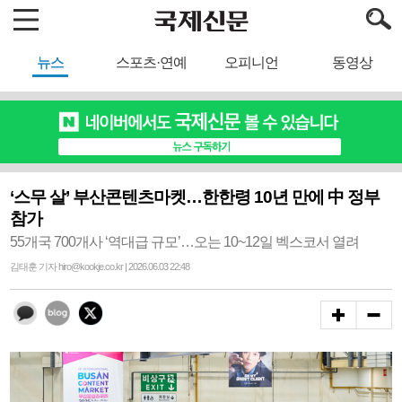
뉴스
스포츠·연예
오피니언
동영상
‘스무 살’ 부산콘텐츠마켓…한한령 10년 만에 中 정부
참가
55개국 700개사 ‘역대급 규모’…오는 10~12일 벡스코서 열려
김태훈 기자 hiro@kookje.co.kr | 2026.06.03 22:48