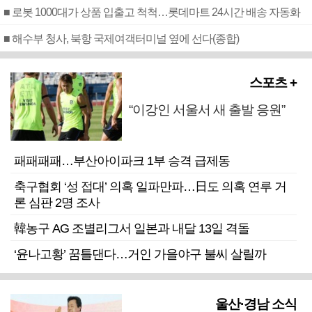
■ 로봇 1000대가 상품 입출고 척척…롯데마트 24시간 배송 자동화
■ 해수부 청사, 북항 국제여객터미널 옆에 선다(종합)
스포츠 +
“이강인 서울서 새 출발 응원”
패패패패…부산아이파크 1부 승격 급제동
축구협회 ‘성 접대’ 의혹 일파만파…日도 의혹 연루 거
론 심판 2명 조사
韓농구 AG 조별리그서 일본과 내달 13일 격돌
‘윤나고황’ 꿈틀댄다…거인 가을야구 불씨 살릴까
울산·경남 소식