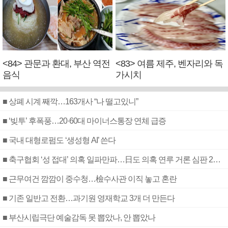
<84> 관문과 환대, 부산 역전
<83> 여름 제주, 벤자리와 독
음식
가시치
■ 상폐 시계 째깍…163개사 “나 떨고있니”
■ ‘빚투’ 후폭풍…20·60대 마이너스통장 연체 급증
■ 국내 대형로펌도 ‘생성형 AI’ 쓴다
■ 축구협회 ‘성 접대’ 의혹 일파만파…日도 의혹 연루 거론 심판 2명 조사
■ 근무여건 깜깜이 중수청…檢수사관 이직 놓고 혼란
■ 기존 일반고 전환…과기원 영재학교 3개 더 만든다
■ 부산시립극단 예술감독 못 뽑았나, 안 뽑았나