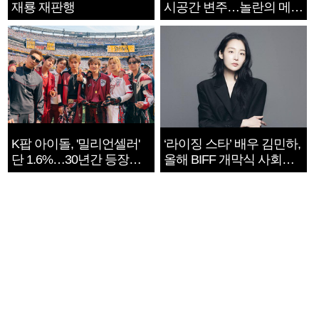
재룡 재판행
시공간 변주…놀란의 메시
지는 ‘전쟁 속죄’
K팝 아이돌, '밀리언셀러'
‘라이징 스타’ 배우 김민하,
단 1.6%…30년간 등장
올해 BIFF 개막식 사회자
1182개팀 전수조사
확정