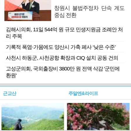
창원시 불법주정차 단속 계도
중심 전환
김해시의회, 11일 544억 원 규모 민생지원금 조례안 처
리 주목
기록적 폭염·가뭄에도 양산시 가축 폐사 ‘낮은 수준’
사천시 하동군, 사천공항 확장과 CIQ 설치 공동 건의
고성군의회, 국외출장비 3800만 원 전액 삭감 '군민에
환원'
근교산
주말엔&라이프