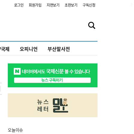
2
로그인
회원가입
지면보기
초판보기
구독신청
V국제
오피니언
부산말사전
오늘
이슈