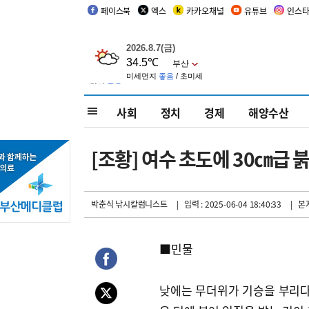
페이스북
엑스
카카오채널
유튜브
인스
사회
정치
경제
해양수산
[조황] 여수 초도에 30㎝급 붉
박춘식 낚시칼럼니스트
| 입력 : 2025-06-04 18:40:33
| 본
■민물
낮에는 무더위가 기승을 부리다