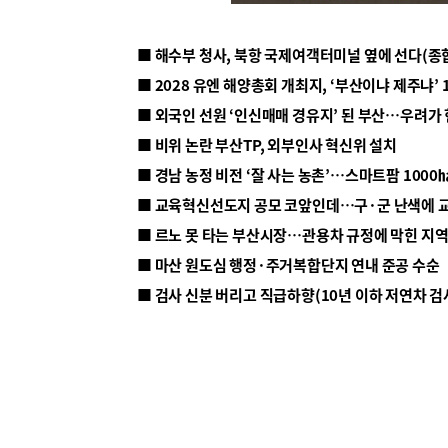
■ 해수부 청사, 북항 국제여객터미널 옆에 선다(종
■ 2028 유엔 해양총회 개최지, ‘부산이냐 제주냐’ 
■ 외국인 선원 ‘인신매매 경유지’ 된 부산…우려가
■ 비위 논란 부산TP, 외부인사 혁신위 설치
■ 르노 못 타는 부산시장…관용차 규정에 막힌 지
■ 마산 원도심 행정·주거복합단지 연내 준공 수순