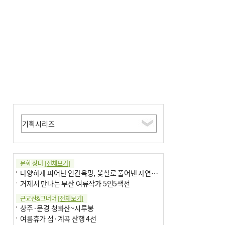
문화 장터
[전체보기]
다양하게 피어난 인간욕망, 옻칠로 풀어낸 자연의 이치
거제서 만나는 부산 여류작가 5인5색전
근교산&그너머
[전체보기]
상주·문경 청화산~시루봉
여름휴가 섬·계곡 산행 4선