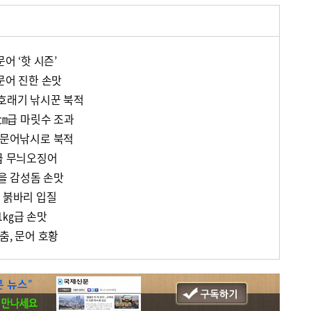
문어 ‘핫 시즌’
대문어 진한 손맛
 호래기 낚시꾼 북적
0㎝급 마릿수 조과
내 문어낚시로 북적
㎏급 무늬오징어
가을 감성돔 손맛
한 붉바리 입질
1㎏급 손맛
춤, 문어 호황