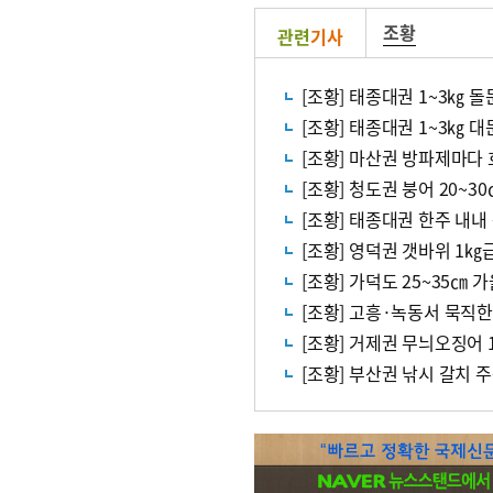
조황
관련
기사
[조황] 태종대권 1~3㎏ 돌
[조황] 태종대권 1~3㎏ 
[조황] 마산권 방파제마다
[조황] 청도권 붕어 20~3
[조황] 태종대권 한주 내
[조황] 영덕권 갯바위 1
[조황] 가덕도 25~35㎝ 
[조황] 고흥·녹동서 묵직
[조황] 거제권 무늬오징어 
[조황] 부산권 낚시 갈치 주