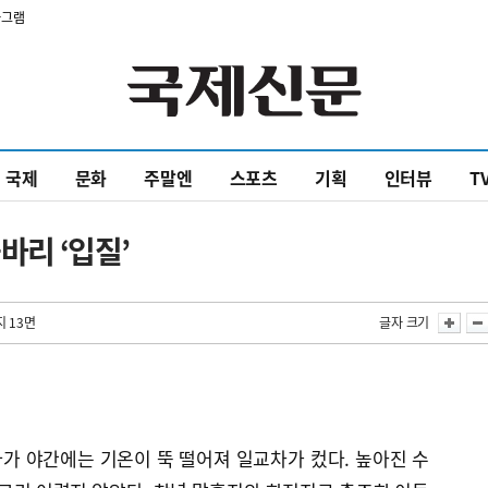
타그램
국제
문화
주말엔
스포츠
기획
인터뷰
T
바리 ‘입질’
지 13면
글자 크기
가 야간에는 기온이 뚝 떨어져 일교차가 컸다. 높아진 수