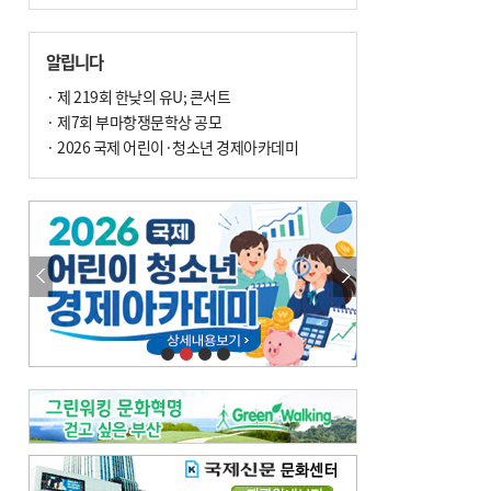
알립니다
· 제 219회 한낮의 유U; 콘서트
· 제7회 부마항쟁문학상 공모
· 2026 국제 어린이·청소년 경제아카데미