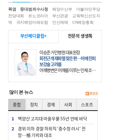
폭염
중대범죄수사청
해양수산부
더불어민주당
전당대회
르노코리아
부산관광
교육혁신선도지
역
극지해양미래포럼
인신매매
UN해양총회
부산메디클럽+
전문의 생생톡
이승준 거인병원 대표원장
회전근개 재파열 잦은 편…어깨 진피
보강술 고려를
어깨병변은 어깨를 이루는 인체 조직
에 발생하는 손상을 말한다. 여기에
는 오십견과 회전근개 증후군, 어깨
의 석회성 힘줄염 등이 있다. 국민건
많이 본 뉴스
강보험에 의하면 어깨병변
종합
정치
경제
사회
스포츠
1
백양산 고지대 마을우물 55년 만에 바닥
2
경위 이하 경찰 하위직 ‘중수청 러시’ 전
망…檢 기피와 대조