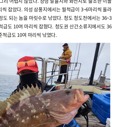
 그리 어렵지 않았다. 창녕 말흘지와 화전지로 출조한 이들
마리씩 잡았다. 의성 삼풍지에서는 월척급이 3~6마리씩 올라
정도 되는 놈을 마릿수로 낚았다. 청도 청도천에서는 36~3
척급도 10여 마리씩 잡혔다. 청도권 산간소류지에서도 36
준척급도 10여 마리씩 낚였다.