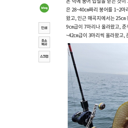
온 덕에 붕어 입질을 받는 것이
은 28~40㎝짜리 붕어를 1~2
왔고, 인근 매곡지에서는 25㎝ 
9㎝급이 7마리나 올라왔고, 준
~42㎝급이 3마리씩 올라왔고, 