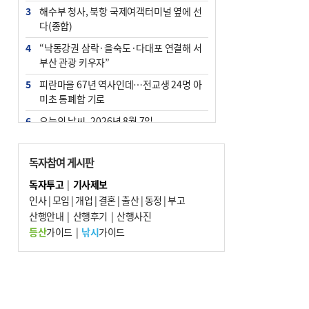
3
해수부 청사, 북항 국제여객터미널 옆에 선
다(종합)
4
“낙동강권 삼락·을숙도·다대포 연결해 서
부산 관광 키우자”
5
피란마을 67년 역사인데…전교생 24명 아
미초 통폐합 기로
6
오늘의 날씨- 2026년 8월 7일
7
부울경 주말부터 비소식…‘극한 폭염’ 한풀
꺾일 듯
독자참여 게시판
8
[사설] 해수부 신청사 북항으로 확정, 해양
독자투고
|
기사제보
수도 도약의 전환점
인사
|
모임
|
개업
|
결혼
|
출산
|
동정
|
부고
9
산행안내
외국인 선원 ‘인신매매 경유지’ 된 부산…
|
산행후기
|
산행사진
우려가 현실로
등산
가이드
|
낚시
가이드
10
르노 못 타는 부산시장…관용차 규정에 막
힌 지역기업 응원