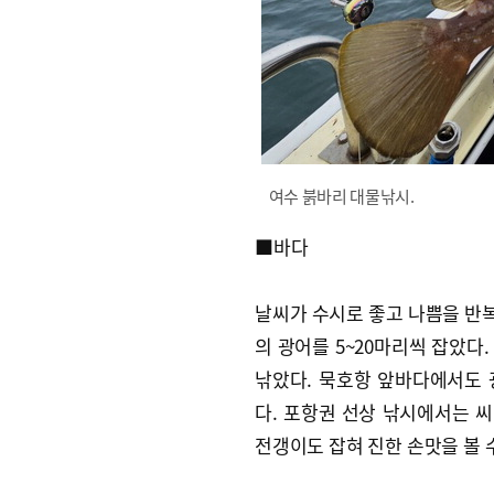
여수 붉바리 대물낚시.
■바다
날씨가 수시로 좋고 나쁨을 반복
의 광어를 5~20마리씩 잡았다.
낚았다. 묵호항 앞바다에서도 
다. 포항권 선상 낚시에서는 씨
전갱이도 잡혀 진한 손맛을 볼 