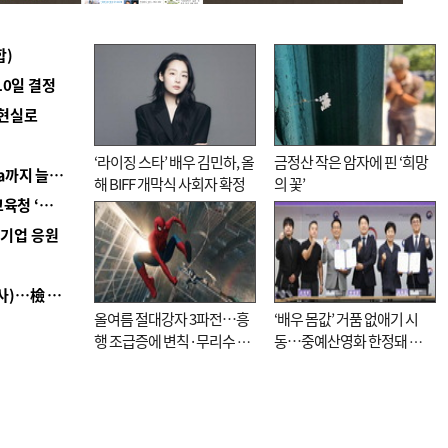
합)
10일 결정
 현실로
‘라이징 스타’ 배우 김민하, 올
금정산 작은 암자에 핀 ‘희망
■ 경남 농정 비전 ‘잘 사는 농촌’…스마트팜 1000㏊까지 늘린다
해 BIFF 개막식 사회자 확정
의 꽃’
■ 교육혁신선도지 공모 코앞인데…구·군 난색에 교육청 ‘쩔쩔’
역기업 응원
■ 검사 신분 버리고 직급하향(10년 이하 저연차 검사)…檢 중수청행 기피
올여름 절대강자 3파전…흥
‘배우 몸값’ 거품 없애기 시
행 조급증에 변칙·무리수 마
동…중예산영화 한정돼 실
케팅도
효성 의문도