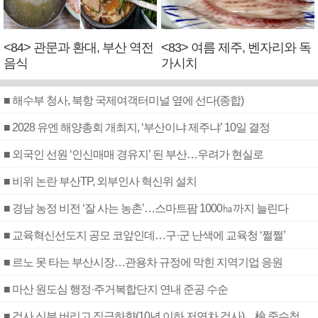
<84> 관문과 환대, 부산 역전
<83> 여름 제주, 벤자리와 독
음식
가시치
■ 해수부 청사, 북항 국제여객터미널 옆에 선다(종합)
■ 2028 유엔 해양총회 개최지, ‘부산이냐 제주냐’ 10일 결정
■ 외국인 선원 ‘인신매매 경유지’ 된 부산…우려가 현실로
■ 비위 논란 부산TP, 외부인사 혁신위 설치
■ 경남 농정 비전 ‘잘 사는 농촌’…스마트팜 1000㏊까지 늘린다
■ 교육혁신선도지 공모 코앞인데…구·군 난색에 교육청 ‘쩔쩔’
■ 르노 못 타는 부산시장…관용차 규정에 막힌 지역기업 응원
■ 마산 원도심 행정·주거복합단지 연내 준공 수순
■ 검사 신분 버리고 직급하향(10년 이하 저연차 검사)…檢 중수청행 기피