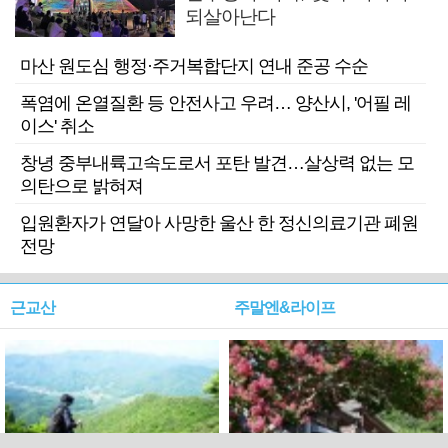
되살아난다
마산 원도심 행정·주거복합단지 연내 준공 수순
폭염에 온열질환 등 안전사고 우려… 양산시, '어필 레
이스' 취소
창녕 중부내륙고속도로서 포탄 발견…살상력 없는 모
의탄으로 밝혀져
입원환자가 연달아 사망한 울산 한 정신의료기관 폐원
전망
근교산
주말엔&라이프