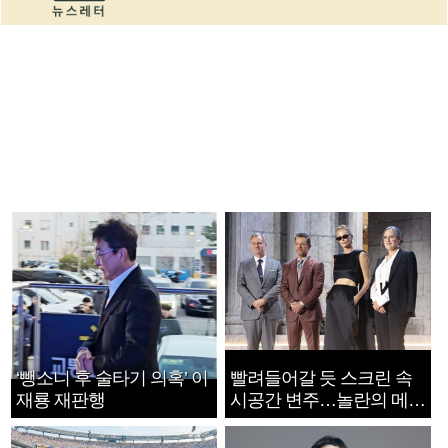
‘뺑소니 후 술타기 의혹’ 이
빨려들어갈 듯 스크린 속
재룡 재판행
시공간 변주…놀란의 메시
지는 ‘전쟁 속죄’