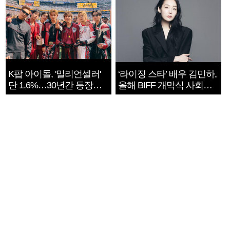
K팝 아이돌, '밀리언셀러'
‘라이징 스타’ 배우 김민하,
단 1.6%…30년간 등장
올해 BIFF 개막식 사회자
1182개팀 전수조사
확정