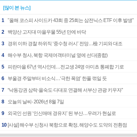
[많이 본 뉴스]
1
"올해 코스피 사이드카 43회 중 25회는 삼전닉스 ETF 이후 발생"
2
백양산 고지대 마을우물 55년 만에 바닥
3
경위 이하 경찰 하위직 ‘중수청 러시’ 전망…檢 기피와 대조
4
해수부 청사, 북항 국제여객터미널 옆에 선다(종합)
5
피란마을 67년 역사인데…전교생 24명 아미초 통폐합 기로
6
부울경 주말부터 비소식…‘극한 폭염’ 한풀 꺾일 듯
7
“낙동강권 삼락·을숙도·다대포 연결해 서부산 관광 키우자”
8
오늘의 날씨- 2026년 8월 7일
9
외국인 선원 ‘인신매매 경유지’ 된 부산…우려가 현실로
10
[사설] 해수부 신청사 북항으로 확정, 해양수도 도약의 전환점