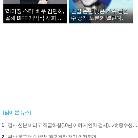
‘라이징 스타’ 배우 김민하,
친일 논란 빚은 가수 남인
올해 BIFF 개막식 사회자
수 공개 토론회 열린다.
확정
[많이 본 뉴스]
1
검사 신분 버리고 직급하향(10년 이하 저연차 검사)…檢 중수청행 기피
2
부산 북구청 쑥뜸방, 前구청장 책임 인정될까