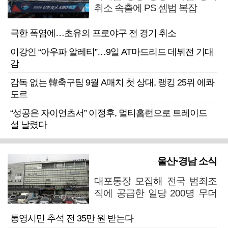
취소 속출에 PS 셈법 복잡
극한 폭염에…초유의 프로야구 전 경기 취소
이강인 “아우파 알레티”…9일 AT마드리드 데뷔전 기대
감
감독 없는 韓축구팀 9월 A매치 첫 상대, 랭킹 25위 에콰
도르
“성공은 자이언츠서” 이정후, 멀티홈런으로 트레이드
설 날렸다
울산·경남 소식
대포통장 모집해 전국 범죄조
직에 공급한 일당 200명 무더
기 검거
통영시민 추석 전 35만 원 받는다