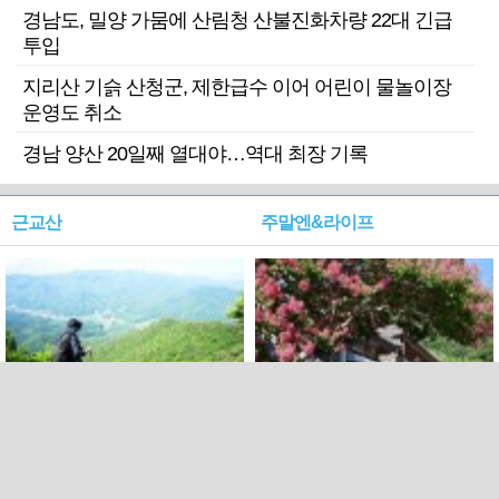
경남도, 밀양 가뭄에 산림청 산불진화차량 22대 긴급
투입
지리산 기슭 산청군, 제한급수 이어 어린이 물놀이장
운영도 취소
경남 양산 20일째 열대야…역대 최장 기록
근교산
주말엔&라이프
근교산&그너머…상주·문경
폭염보다 더 뜨거워라…100
청화산~시루봉
일을 붉게 불태울 ‘선비정신’
피었네