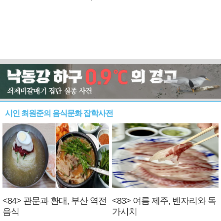
시인 최원준의 음식문화 잡학사전
<84> 관문과 환대, 부산 역전
<83> 여름 제주, 벤자리와 독
음식
가시치