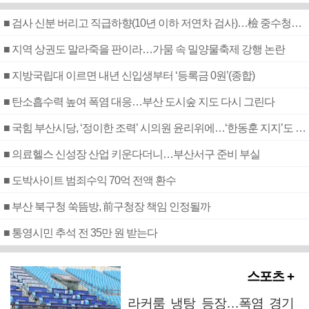
■ 검사 신분 버리고 직급하향(10년 이하 저연차 검사)…檢 중수청행 기피
■ 지역 상권도 말라죽을 판이라…가뭄 속 밀양물축제 강행 논란
■ 지방국립대 이르면 내년 신입생부터 ‘등록금 0원’(종합)
■ 탄소흡수력 높여 폭염 대응…부산 도시숲 지도 다시 그린다
■ 국힘 부산시당, ‘정이한 조력’ 시의원 윤리위에…‘한동훈 지지’도 신고접수
■ 의료헬스 신성장 산업 키운다더니…부산서구 준비 부실
■ 도박사이트 범죄수익 70억 전액 환수
■ 부산 북구청 쑥뜸방, 前구청장 책임 인정될까
■ 통영시민 추석 전 35만 원 받는다
스포츠 +
라커룸 냉탕 등장…폭염 경기