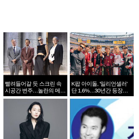
빨려들어갈 듯 스크린 속
K팝 아이돌, '밀리언셀러'
시공간 변주…놀란의 메시
단 1.6%…30년간 등장
지는 ‘전쟁 속죄’
1182개팀 전수조사