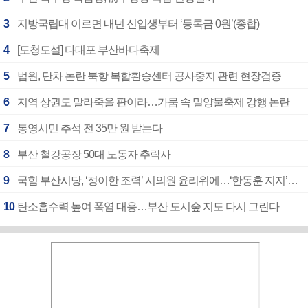
3
지방국립대 이르면 내년 신입생부터 ‘등록금 0원’(종합)
4
[도청도설] 다대포 부산바다축제
5
법원, 단차 논란 북항 복합환승센터 공사중지 관련 현장검증
6
지역 상권도 말라죽을 판이라…가뭄 속 밀양물축제 강행 논란
7
통영시민 추석 전 35만 원 받는다
8
부산 철강공장 50대 노동자 추락사
9
국힘 부산시당, ‘정이한 조력’ 시의원 윤리위에…‘한동훈 지지’도 신고접수
10
탄소흡수력 높여 폭염 대응…부산 도시숲 지도 다시 그린다