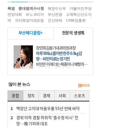
폭염
중대범죄수사청
해양수산부
더불어민주당
전당대회
르노코리아
부산관광
교육혁신선도지
역
극지해양미래포럼
인신매매
UN해양총회
부산메디클럽+
전문의 생생톡
장민희김용기내과의원과장
하루 500㎉ 줄이면 한주 0.5㎏ 감
량…비만치료는 장기전
비만은 이제 더는 체중이나 체형의 문
제가 아니다. 하나의 질병으로 인지
하고 치료와 관리를 해야 한다. 세계
보건기구(WHO)는 이미 1994년 비만
많이 본 뉴스
을 인류의 중요한
종합
정치
경제
사회
스포츠
1
백양산 고지대 마을우물 55년 만에 바닥
2
경위 이하 경찰 하위직 ‘중수청 러시’ 전
망…檢 기피와 대조