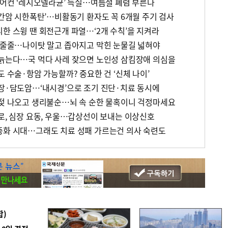
 에어컨 ‘레지오넬라균’ 득실…여름철 폐렴 부른다
‘간암 시한폭탄’…비활동기 환자도 꼭 6개월 주기 검사
한 스윙 땐 회전근개 파열…‘2개 수칙’을 지켜라
물 줄줄…나이탓 말고 좁아지고 막힌 눈물길 넓혀야
 늙는다…국 먹다 사레 잦으면 노인성 삼킴장애 의심을
도 수술·항암 가능할까? 중요한 건 ‘신체 나이’
췌장·담도암…‘내시경’으로 조기 진단·치료 동시에
 젖 나오고 생리불순…뇌 속 순한 물혹이니 걱정마세요
피로, 심장 요동, 우울…갑상선이 보내는 이상신호
중화 시대…그래도 치료 성패 가르는건 의사 숙련도
합)