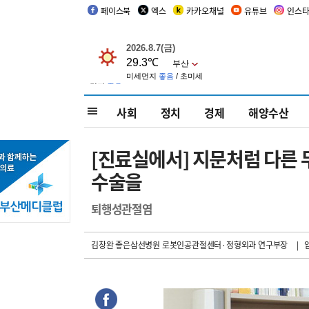
페이스북
엑스
카카오채널
유튜브
인스
사회
정치
경제
해양수산
[진료실에서] 지문처럼 다른
수술을
퇴행성관절염
김창완 좋은삼선병원 로봇인공관절센터·정형외과 연구부장
| 입