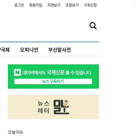
2
로그인
회원가입
지면보기
초판보기
구독신청
V국제
오피니언
부산말사전
오늘
이슈