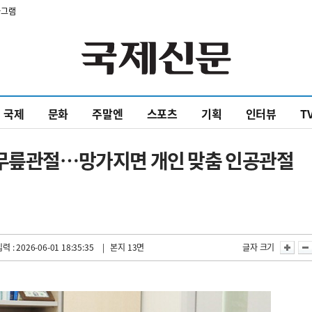
타그램
국제
문화
주말엔
스포츠
기획
인터뷰
T
 무릎관절…망가지면 개인 맞춤 인공관절
력 : 2026-06-01 18:35:35
| 본지 13면
글자 크기