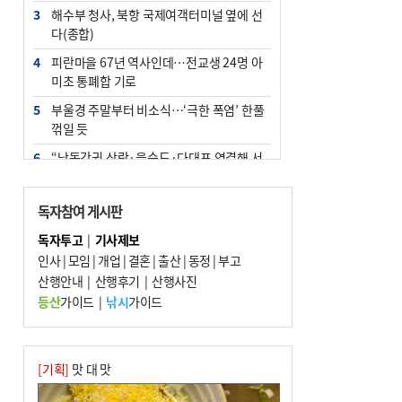
3
해수부 청사, 북항 국제여객터미널 옆에 선
다(종합)
4
피란마을 67년 역사인데…전교생 24명 아
미초 통폐합 기로
5
부울경 주말부터 비소식…‘극한 폭염’ 한풀
꺾일 듯
6
“낙동강권 삼락·을숙도·다대포 연결해 서
부산 관광 키우자”
7
오늘의 날씨- 2026년 8월 7일
독자참여 게시판
8
외국인 선원 ‘인신매매 경유지’ 된 부산…
독자투고
|
기사제보
우려가 현실로
인사
|
모임
|
개업
|
결혼
|
출산
|
동정
|
부고
9
산행안내
[사설] 해수부 신청사 북항으로 확정, 해양
|
산행후기
|
산행사진
수도 도약의 전환점
등산
가이드
|
낚시
가이드
10
르노 못 타는 부산시장…관용차 규정에 막
힌 지역기업 응원
[기획]
맛 대 맛