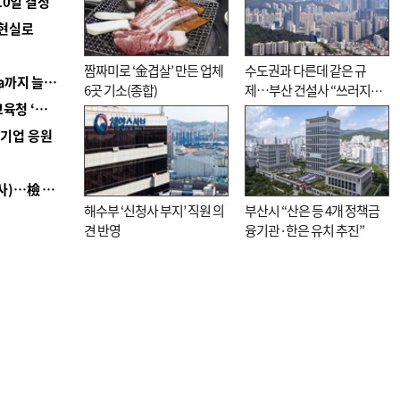
10일 결정
 현실로
짬짜미로 ‘金겹살’ 만든 업체
수도권과 다른데 같은 규
■ 경남 농정 비전 ‘잘 사는 농촌’…스마트팜 1000㏊까지 늘린다
6곳 기소(종합)
제…부산 건설사 “쓰러지기
■ 교육혁신선도지 공모 코앞인데…구·군 난색에 교육청 ‘쩔쩔’
직전”
역기업 응원
■ 검사 신분 버리고 직급하향(10년 이하 저연차 검사)…檢 중수청행 기피
해수부 ‘신청사 부지’ 직원 의
부산시 “산은 등 4개 정책금
견 반영
융기관·한은 유치 추진”