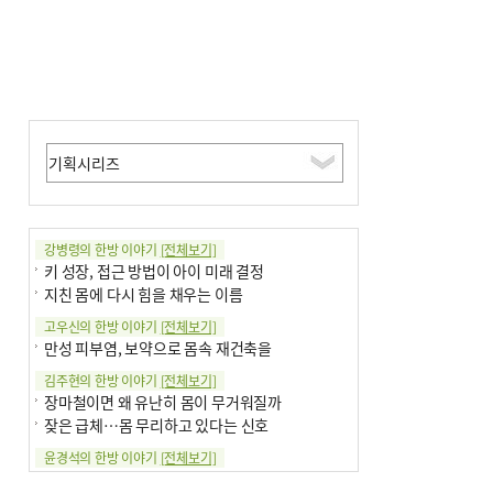
강병령의 한방 이야기
[전체보기]
키 성장, 접근 방법이 아이 미래 결정
지친 몸에 다시 힘을 채우는 이름
고우신의 한방 이야기
[전체보기]
만성 피부염, 보약으로 몸속 재건축을
김주현의 한방 이야기
[전체보기]
장마철이면 왜 유난히 몸이 무거워질까
잦은 급체…몸 무리하고 있다는 신호
윤경석의 한방 이야기
[전체보기]
땀 멈추려 하지 말고 원인부터 찾아야