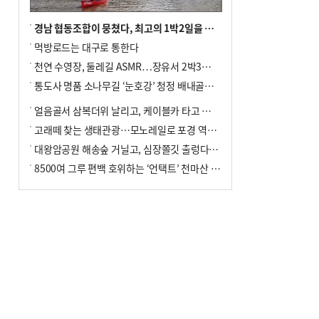
경남 협동조합이 뭉쳤다, 최고의 1박2일을 위해
먹방로드는 대구로 통한다
천연 수영장, 둘레길 ASMR…장유서 2박3일 소확행
통도사 명품 소나무길 ‘눈호강’ 청정 배내골서 더위 싹
얼음골서 삼복더위 날리고, 케이블카 타고 신선놀음
고래떼 찾는 생태관광…모노레일로 포경 역사여행
대왕암공원 해송숲 거닐고, 심장쫄깃 출렁다리 건너봐
8500여 그루 편백 호위하는 ‘언택트’ 천마산 산림욕장