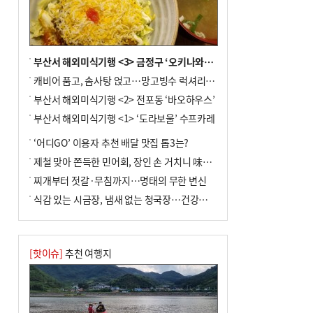
부산서 해외미식기행 <3> 금정구 ‘오키나와키친’
캐비어 품고, 솜사탕 얹고…망고빙수 럭셔리한 진화
부산서 해외미식기행 <2> 전포동 ‘바오하우스’
부산서 해외미식기행 <1> ‘도라보울’ 수프카레
‘어디GO’ 이용자 추천 배달 맛집 톱3는?
제철 맞아 쫀득한 민어회, 장인 손 거치니 味친 한상
찌개부터 젓갈·무침까지…명태의 무한 변신
식감 있는 시금장, 냄새 없는 청국장…건강한 발효 밥상
[핫이슈]
추천 여행지