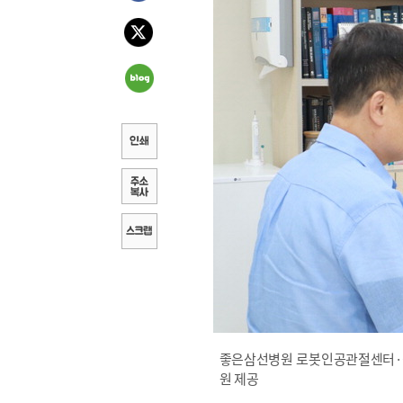
좋은삼선병원 로봇인공관절센터·정
원 제공