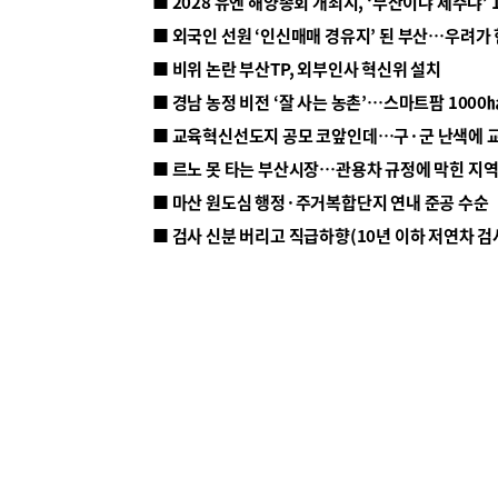
■ 2028 유엔 해양총회 개최지, ‘부산이냐 제주냐’ 
■ 외국인 선원 ‘인신매매 경유지’ 된 부산…우려가
■ 비위 논란 부산TP, 외부인사 혁신위 설치
■ 르노 못 타는 부산시장…관용차 규정에 막힌 지
■ 마산 원도심 행정·주거복합단지 연내 준공 수순