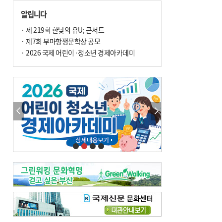
손 떨림, 늙음 증거일까 질병 신호일까
알립니다
윤화정의 한방 이야기
[전체보기]
냉기 직접 닿으면 ‘구안와사’ 위험
· 제 219회 한낮의 유U; 콘서트
· 제7회 부마항쟁문학상 공모
의료 다이제스트
[전체보기]
환자경험평가 지역 1위·전국 2위 外
· 2026 국제 어린이·청소년 경제아카데미
우수 인공신장실 인증 획득 外
이유림의 한방 이야기
[전체보기]
한방치료, 통증 관리의 새 해법
정영자 시민기자의 웰니스
[전체보기]
습한 여름…몸 깨우는 ‘순환 처방전’
자연·쉼에서 찾는 ‘웰니스 처방전’
조성우의 한방 이야기
[전체보기]
봄의 설렘보다 먼저 내 몸의 달램
진료실에서
[전체보기]
청소 안 한 에어컨 ‘레지오넬라균’ 득실…여름철 폐렴 부른다
B형 간염은 ‘간암 시한폭탄’…비활동기 환자도 꼭 6개월 주기 검사
최수지의 한방 이야기
[전체보기]
‘생리 안 해서 편하다’는 위험한 착각