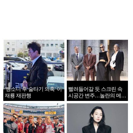
‘뺑소니 후 술타기 의혹’ 이
빨려들어갈 듯 스크린 속
재룡 재판행
시공간 변주…놀란의 메시
지는 ‘전쟁 속죄’