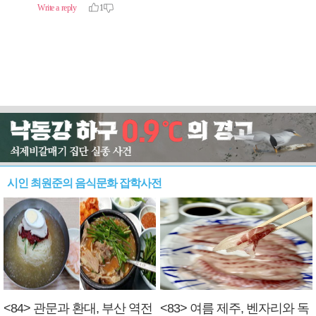
시인 최원준의 음식문화 잡학사전
<84> 관문과 환대, 부산 역전
<83> 여름 제주, 벤자리와 독