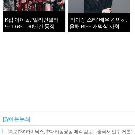
K팝 아이돌, '밀리언셀러'
‘라이징 스타’ 배우 김민하,
단 1.6%…30년간 등장
올해 BIFF 개막식 사회자
1182개팀 전수조사
확정
[많이 본 뉴스]
1
[속보]“SK하이닉스, 中패키징공장 매각 검토…중국서 인수 거론”