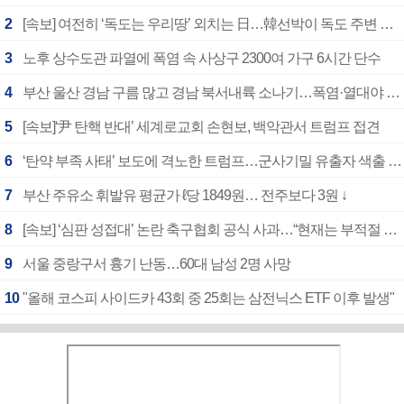
2
[속보] 여전히 ‘독도는 우리땅’ 외치는 日…韓선박이 독도 주변 해양조사 활동하자 반발
3
노후 상수도관 파열에 폭염 속 사상구 2300여 가구 6시간 단수
4
부산 울산 경남 구름 많고 경남 북서내륙 소나기…폭염·열대야 계속
5
[속보]‘尹 탄핵 반대’ 세계로교회 손현보, 백악관서 트럼프 접견
6
‘탄약 부족 사태’ 보도에 격노한 트럼프…군사기밀 유출자 색출 지시
7
부산 주유소 휘발유 평균가 ℓ당 1849원… 전주보다 3원 ↓
8
[속보] ‘심판 성접대’ 논란 축구협회 공식 사과…“현재는 부적절 행위 없어”
9
서울 중랑구서 흉기 난동…60대 남성 2명 사망
10
"올해 코스피 사이드카 43회 중 25회는 삼전닉스 ETF 이후 발생"