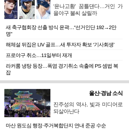
‘윤나고황’ 꿈틀댄다…거인 가
을야구 불씨 살릴까
새 축구협회장 선출 방식 윤곽…“선거인단 192→2만
명”
해체설 뒤집은 LIV 골프…새 투자자 확보 ‘기사회생’
프로야구 취소…11일부터 재개
라커룸 냉탕 등장…폭염 경기취소 속출에 PS 셈법 복
잡
울산·경남 소식
진주성의 역사, 빛과 미디어로
되살아난다
마산 원도심 행정·주거복합단지 연내 준공 수순