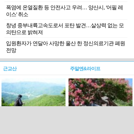
폭염에 온열질환 등 안전사고 우려… 양산시, '어필 레
이스' 취소
창녕 중부내륙고속도로서 포탄 발견…살상력 없는 모
의탄으로 밝혀져
입원환자가 연달아 사망한 울산 한 정신의료기관 폐원
전망
근교산
주말엔&라이프
근교산&그너머…상주·문경
폭염보다 더 뜨거워라…100
청화산~시루봉
일을 붉게 불태울 ‘선비정신’