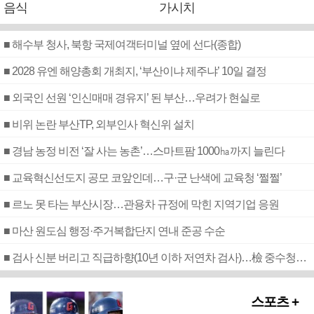
음식
가시치
■ 해수부 청사, 북항 국제여객터미널 옆에 선다(종합)
■ 2028 유엔 해양총회 개최지, ‘부산이냐 제주냐’ 10일 결정
■ 외국인 선원 ‘인신매매 경유지’ 된 부산…우려가 현실로
■ 비위 논란 부산TP, 외부인사 혁신위 설치
■ 경남 농정 비전 ‘잘 사는 농촌’…스마트팜 1000㏊까지 늘린다
■ 교육혁신선도지 공모 코앞인데…구·군 난색에 교육청 ‘쩔쩔’
■ 르노 못 타는 부산시장…관용차 규정에 막힌 지역기업 응원
■ 마산 원도심 행정·주거복합단지 연내 준공 수순
■ 검사 신분 버리고 직급하향(10년 이하 저연차 검사)…檢 중수청행 기피
스포츠 +