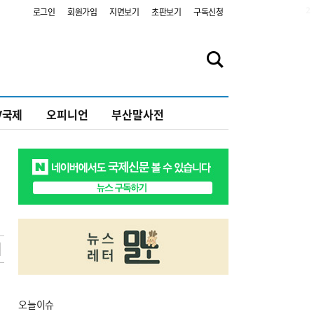
2
로그인
회원가입
지면보기
초판보기
구독신청
V국제
오피니언
부산말사전
오늘
이슈