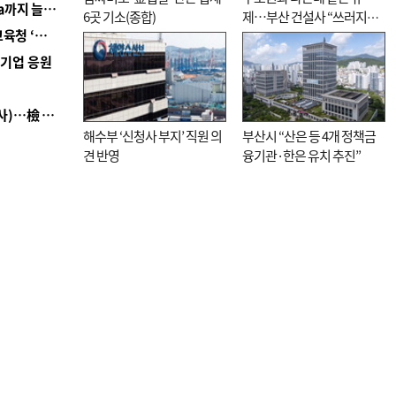
■ 경남 농정 비전 ‘잘 사는 농촌’…스마트팜 1000㏊까지 늘린다
6곳 기소(종합)
제…부산 건설사 “쓰러지기
■ 교육혁신선도지 공모 코앞인데…구·군 난색에 교육청 ‘쩔쩔’
직전”
역기업 응원
■ 검사 신분 버리고 직급하향(10년 이하 저연차 검사)…檢 중수청행 기피
해수부 ‘신청사 부지’ 직원 의
부산시 “산은 등 4개 정책금
견 반영
융기관·한은 유치 추진”