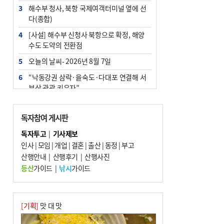
3
해수부 청사, 북항 국제여객터미널 옆에 선
다(종합)
4
[사설] 해수부 신청사 북항으로 확정, 해양
수도 도약의 전환점
5
오늘의 날씨- 2026년 8월 7일
6
“낙동강권 삼락·을숙도·다대포 연결해 서
부산 관광 키우자”
7
부울경 주말부터 비소식…‘극한 폭염’ 한풀
꺾일 듯
독자참여 게시판
8
피란마을 67년 역사인데…전교생 24명 아
독자투고
|
기사제보
미초 통폐합 기로
인사
|
모임
|
개업
|
결혼
|
출산
|
동정
|
부고
9
산행안내
교육혁신선도지 공모 코앞인데…구·군 난
|
산행후기
|
산행사진
색에 교육청 ‘쩔쩔’
등산
가이드
|
낚시
가이드
10
2028 유엔 해양총회 개최지, ‘부산이냐 제
주냐’ 10일 결정
[기획]
맛 대 맛