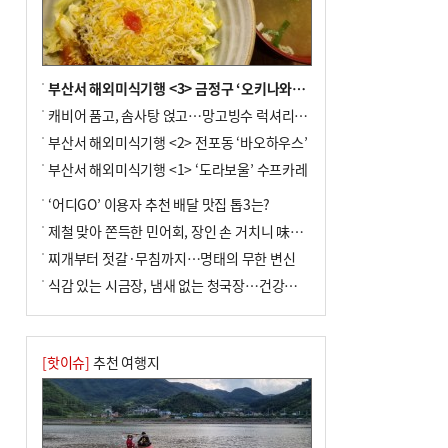
부산서 해외미식기행 <3> 금정구 ‘오키나와키친’
캐비어 품고, 솜사탕 얹고…망고빙수 럭셔리한 진화
부산서 해외미식기행 <2> 전포동 ‘바오하우스’
부산서 해외미식기행 <1> ‘도라보울’ 수프카레
‘어디GO’ 이용자 추천 배달 맛집 톱3는?
제철 맞아 쫀득한 민어회, 장인 손 거치니 味친 한상
찌개부터 젓갈·무침까지…명태의 무한 변신
식감 있는 시금장, 냄새 없는 청국장…건강한 발효 밥상
[핫이슈]
추천 여행지