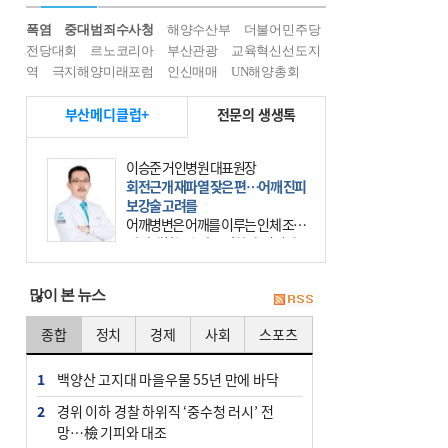
폭염
중대범죄수사청
해양수산부
더불어민주당
전당대회
르노코리아
부산관광
교육혁신선도지
역
극지해양미래포럼
인신매매
UN해양총회
부산메디클럽+
전문의 생생톡
이승준 거인병원 대표원장
회전근개 재파열 잦은 편…어깨 진피
보강술 고려를
어깨병변은 어깨를 이루는 인체 조직
에 발생하는 손상을 말한다. 여기에
는 오십견과 회전근개 증후군, 어깨
의 석회성 힘줄염 등이 있다. 국민건
많이 본 뉴스
강보험에 의하면 어깨병변
종합
정치
경제
사회
스포츠
1
백양산 고지대 마을우물 55년 만에 바닥
2
경위 이하 경찰 하위직 ‘중수청 러시’ 전
망…檢 기피와 대조