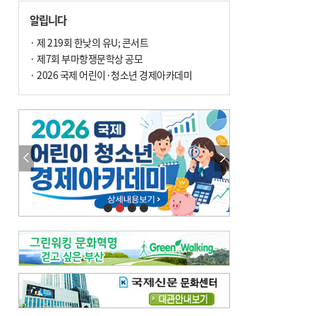
손 떨림, 늙음 증거일까 질병 신호일까
알립니다
윤화정의 한방 이야기
[전체보기]
냉기 직접 닿으면 ‘구안와사’ 위험
· 제 219회 한낮의 유U; 콘서트
· 제7회 부마항쟁문학상 공모
의료 다이제스트
[전체보기]
환자경험평가 지역 1위·전국 2위 外
· 2026 국제 어린이·청소년 경제아카데미
우수 인공신장실 인증 획득 外
이유림의 한방 이야기
[전체보기]
한방치료, 통증 관리의 새 해법
정영자 시민기자의 웰니스
[전체보기]
습한 여름…몸 깨우는 ‘순환 처방전’
자연·쉼에서 찾는 ‘웰니스 처방전’
조성우의 한방 이야기
[전체보기]
봄의 설렘보다 먼저 내 몸의 달램
진료실에서
[전체보기]
청소 안 한 에어컨 ‘레지오넬라균’ 득실…여름철 폐렴 부른다
B형 간염은 ‘간암 시한폭탄’…비활동기 환자도 꼭 6개월 주기 검사
최수지의 한방 이야기
[전체보기]
‘생리 안 해서 편하다’는 위험한 착각