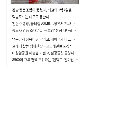
경남 협동조합이 뭉쳤다, 최고의 1박2일을 위해
먹방로드는 대구로 통한다
천연 수영장, 둘레길 ASMR…장유서 2박3일 소확행
통도사 명품 소나무길 ‘눈호강’ 청정 배내골서 더위 싹
얼음골서 삼복더위 날리고, 케이블카 타고 신선놀음
고래떼 찾는 생태관광…모노레일로 포경 역사여행
대왕암공원 해송숲 거닐고, 심장쫄깃 출렁다리 건너봐
8500여 그루 편백 호위하는 ‘언택트’ 천마산 산림욕장