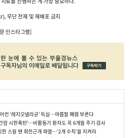
 치료를 진행하는 게 가장 중요하다.
kr), 무단 전재 및 재배포 금지
문 인스타그램]
 에어컨 ‘레지오넬라균’ 득실…여름철 폐렴 부른다
‘간암 시한폭탄’…비활동기 환자도 꼭 6개월 주기 검사
한 스윙 땐 회전근개 파열…‘2개 수칙’을 지켜라