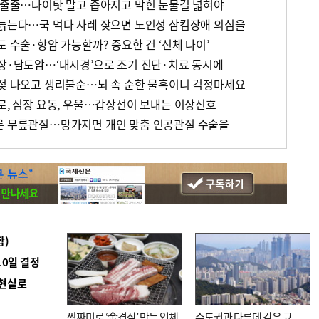
물 줄줄…나이탓 말고 좁아지고 막힌 눈물길 넓혀야
 늙는다…국 먹다 사레 잦으면 노인성 삼킴장애 의심을
도 수술·항암 가능할까? 중요한 건 ‘신체 나이’
췌장·담도암…‘내시경’으로 조기 진단·치료 동시에
 젖 나오고 생리불순…뇌 속 순한 물혹이니 걱정마세요
피로, 심장 요동, 우울…갑상선이 보내는 이상신호
른 무릎관절…망가지면 개인 맞춤 인공관절 수술을
합)
10일 결정
 현실로
짬짜미로 ‘金겹살’ 만든 업체
수도권과 다른데 같은 규