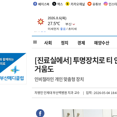
페이스북
엑스
카카오채널
유튜브
인스
사회
정치
경제
해양수산
[진료실에서] 투명장치로 티
거움도
인비절라인 개인 맞춤형 장치
차영민 인제대 부산백병원 치과 교수
| 입력 : 2026-05-04 18:4