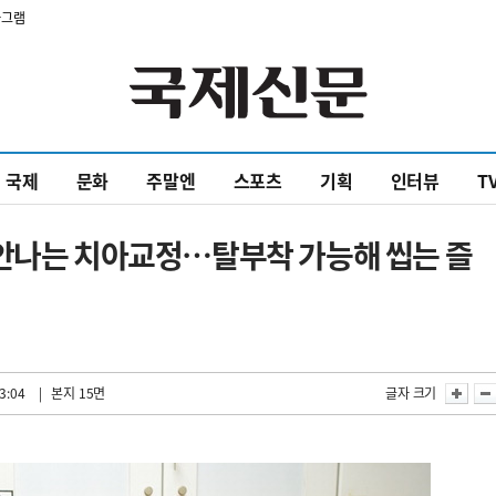
타그램
국제
문화
주말엔
스포츠
기획
인터뷰
T
 안나는 치아교정…탈부착 가능해 씹는 즐
3:04
| 본지 15면
글자 크기