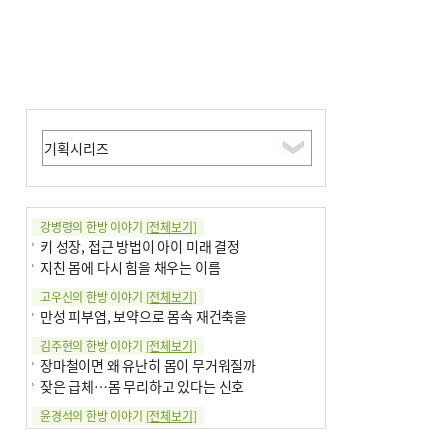
강병령의 한방 이야기
[전체보기]
키 성장, 접근 방법이 아이 미래 결정
지친 몸에 다시 힘을 채우는 이름
고우신의 한방 이야기
[전체보기]
만성 피부염, 보약으로 몸속 재건축을
김주현의 한방 이야기
[전체보기]
장마철이면 왜 유난히 몸이 무거워질까
잦은 급체…몸 무리하고 있다는 신호
윤경석의 한방 이야기
[전체보기]
땀 멈추려 하지 말고 원인부터 찾아야