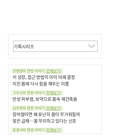
강병령의 한방 이야기
[전체보기]
키 성장, 접근 방법이 아이 미래 결정
지친 몸에 다시 힘을 채우는 이름
고우신의 한방 이야기
[전체보기]
만성 피부염, 보약으로 몸속 재건축을
김주현의 한방 이야기
[전체보기]
장마철이면 왜 유난히 몸이 무거워질까
잦은 급체…몸 무리하고 있다는 신호
윤경석의 한방 이야기
[전체보기]
땀 멈추려 하지 말고 원인부터 찾아야