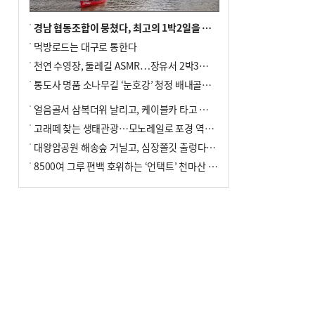
경남 협동조합이 뭉쳤다, 최고의 1박2일을 위해
먹방로드는 대구로 통한다
천연 수영장, 둘레길 ASMR…장유서 2박3일 소확행
통도사 명품 소나무길 ‘눈호강’ 청정 배내골서 더위 싹
얼음골서 삼복더위 날리고, 케이블카 타고 신선놀음
고래떼 찾는 생태관광…모노레일로 포경 역사여행
대왕암공원 해송숲 거닐고, 심장쫄깃 출렁다리 건너봐
8500여 그루 편백 호위하는 ‘언택트’ 천마산 산림욕장