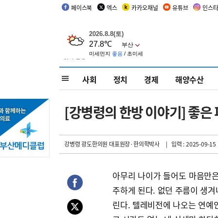
페이스북
엑스
카카오채널
유튜브
인스
사회
정치
경제
해양수산
[강병령의 한방 이야기] 좋은
강병령 광도한의원 대표원장·한의학박사
| 입력 : 2025-09-15 
아무리 나이가 들어도 마음만은
주하게 된다. 없던 주름이 생겨
린다. 텔레비전에 나오는 연예인