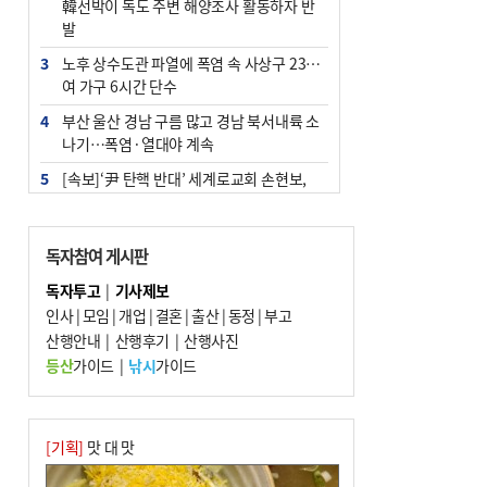
韓선박이 독도 주변 해양조사 활동하자 반
발
3
노후 상수도관 파열에 폭염 속 사상구 2300
여 가구 6시간 단수
4
부산 울산 경남 구름 많고 경남 북서내륙 소
나기…폭염·열대야 계속
5
[속보]‘尹 탄핵 반대’ 세계로교회 손현보,
백악관서 트럼프 접견
6
‘탄약 부족 사태’ 보도에 격노한 트럼프…
독자참여 게시판
군사기밀 유출자 색출 지시
독자투고
|
기사제보
7
부산 주유소 휘발유 평균가 ℓ당 1849원…
인사
|
모임
|
개업
|
결혼
|
출산
|
동정
|
부고
전주보다 3원 ↓
산행안내
|
산행후기
|
산행사진
8
[속보] ‘심판 성접대’ 논란 축구협회 공식 사
등산
가이드
|
낚시
가이드
과…“현재는 부적절 행위 없어”
9
1236회 로또 1등 11명…당첨금 각 24억4
000만 원
[기획]
맛 대 맛
10
서울 중랑구서 흉기 난동…60대 남성 2명