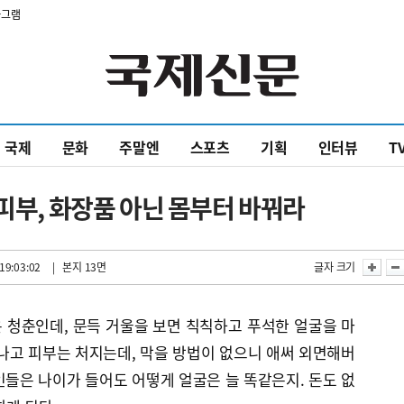
타그램
국제
문화
주말엔
스포츠
기획
인터뷰
T
 피부, 화장품 아닌 몸부터 바꿔라
19:03:02
| 본지 13면
글자 크기
 청춘인데, 문득 거울을 보면 칙칙하고 푸석한 얼굴을 마
나고 피부는 처지는데, 막을 방법이 없으니 애써 외면해버
들은 나이가 들어도 어떻게 얼굴은 늘 똑같은지. 돈도 없