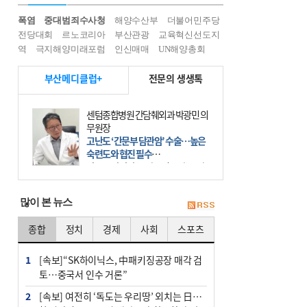
폭염
중대범죄수사청
해양수산부
더불어민주당
전당대회
르노코리아
부산관광
교육혁신선도지
역
극지해양미래포럼
인신매매
UN해양총회
부산메디클럽+
전문의 생생톡
센텀종합병원 간담췌외과 박광민 의
무원장
고난도 ‘간문부 담관암’ 수술…높은
숙련도와 협진 필수
간문부 담관암(클라츠킨 종양)은 좌
우 간에서 나오는, 담관(담즙 배출 경
로)이 합쳐지는 부위인 ‘간문부(肝門
많이 본 뉴스
部)’에 생기는 악성 종양이다. 간동맥
문맥 림프절 담
종합
정치
경제
사회
스포츠
1
[속보]“SK하이닉스, 中패키징공장 매각 검
토…중국서 인수 거론”
2
[속보] 여전히 ‘독도는 우리땅’ 외치는 日…