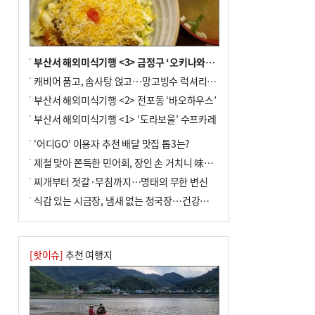
사망
부산서 해외미식기행 <3> 금정구 ‘오키나와키친’
캐비어 품고, 솜사탕 얹고…망고빙수 럭셔리한 진화
부산서 해외미식기행 <2> 전포동 ‘바오하우스’
부산서 해외미식기행 <1> ‘도라보울’ 수프카레
‘어디GO’ 이용자 추천 배달 맛집 톱3는?
제철 맞아 쫀득한 민어회, 장인 손 거치니 味친 한상
찌개부터 젓갈·무침까지…명태의 무한 변신
식감 있는 시금장, 냄새 없는 청국장…건강한 발효 밥상
[핫이슈]
추천 여행지