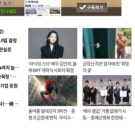
합)
10일 결정
 현실로
‘라이징 스타’ 배우 김민하, 올
금정산 작은 암자에 핀 ‘희망
■ 경남 농정 비전 ‘잘 사는 농촌’…스마트팜 1000㏊까지 늘린다
해 BIFF 개막식 사회자 확정
의 꽃’
■ 교육혁신선도지 공모 코앞인데…구·군 난색에 교육청 ‘쩔쩔’
역기업 응원
■ 검사 신분 버리고 직급하향(10년 이하 저연차 검사)…檢 중수청행 기피
올여름 절대강자 3파전…흥
‘배우 몸값’ 거품 없애기 시
행 조급증에 변칙·무리수 마
동…중예산영화 한정돼 실
케팅도
효성 의문도