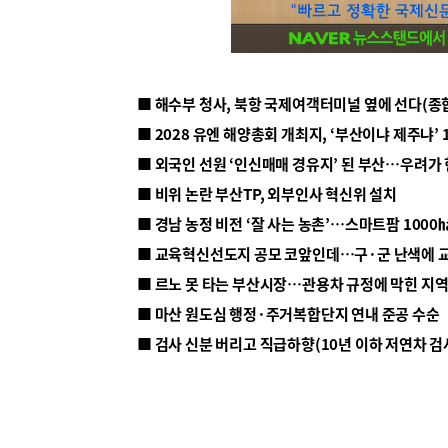
■ 해수부 청사, 북항 국제여객터미널 옆에 선다(종
■ 2028 유엔 해양총회 개최지, ‘부산이냐 제주냐’ 
■ 외국인 선원 ‘인신매매 경유지’ 된 부산…우려가
■ 비위 논란 부산TP, 외부인사 혁신위 설치
■ 르노 못 타는 부산시장…관용차 규정에 막힌 지
■ 마산 원도심 행정·주거복합단지 연내 준공 수순