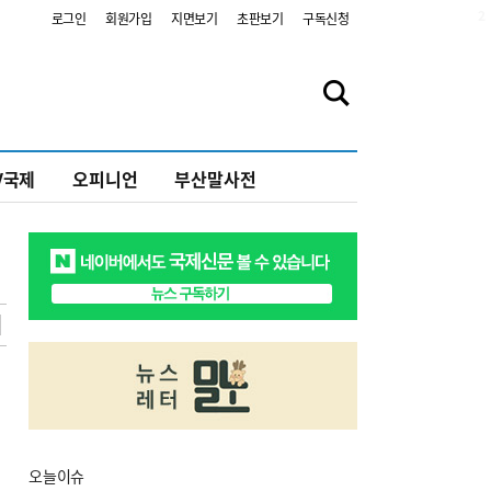
2
로그인
회원가입
지면보기
초판보기
구독신청
V국제
오피니언
부산말사전
오늘
이슈