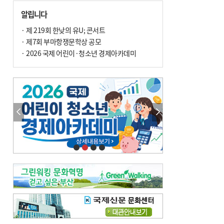
손 떨림, 늙음 증거일까 질병 신호일까
알립니다
윤화정의 한방 이야기
[전체보기]
냉기 직접 닿으면 ‘구안와사’ 위험
· 제 219회 한낮의 유U; 콘서트
· 제7회 부마항쟁문학상 공모
의료 다이제스트
[전체보기]
환자경험평가 지역 1위·전국 2위 外
· 2026 국제 어린이·청소년 경제아카데미
우수 인공신장실 인증 획득 外
이유림의 한방 이야기
[전체보기]
한방치료, 통증 관리의 새 해법
정영자 시민기자의 웰니스
[전체보기]
습한 여름…몸 깨우는 ‘순환 처방전’
자연·쉼에서 찾는 ‘웰니스 처방전’
조성우의 한방 이야기
[전체보기]
봄의 설렘보다 먼저 내 몸의 달램
진료실에서
[전체보기]
청소 안 한 에어컨 ‘레지오넬라균’ 득실…여름철 폐렴 부른다
B형 간염은 ‘간암 시한폭탄’…비활동기 환자도 꼭 6개월 주기 검사
최수지의 한방 이야기
[전체보기]
‘생리 안 해서 편하다’는 위험한 착각