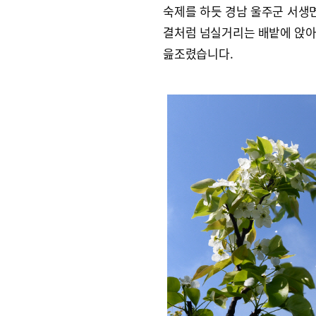
숙제를 하듯 경남 울주군 서생면
결처럼 넘실거리는 배밭에 앉아
읊조렸습니다.