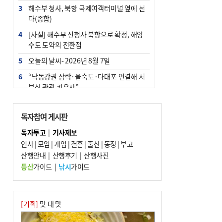
3
해수부 청사, 북항 국제여객터미널 옆에 선
다(종합)
4
[사설] 해수부 신청사 북항으로 확정, 해양
수도 도약의 전환점
5
오늘의 날씨- 2026년 8월 7일
6
“낙동강권 삼락·을숙도·다대포 연결해 서
부산 관광 키우자”
7
부울경 주말부터 비소식…‘극한 폭염’ 한풀
꺾일 듯
독자참여 게시판
8
피란마을 67년 역사인데…전교생 24명 아
독자투고
|
기사제보
미초 통폐합 기로
인사
|
모임
|
개업
|
결혼
|
출산
|
동정
|
부고
9
산행안내
교육혁신선도지 공모 코앞인데…구·군 난
|
산행후기
|
산행사진
색에 교육청 ‘쩔쩔’
등산
가이드
|
낚시
가이드
10
부산 청소년 극지탐험대 8인, 열흘간 북극
구석구석 누빈다
[기획]
맛 대 맛