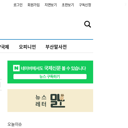
2
로그인
회원가입
지면보기
초판보기
구독신청
V국제
오피니언
부산말사전
오늘
이슈