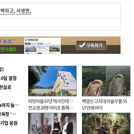
월백하고
,
서생면
,
합)
10일 결정
 현실로
피란마을 67년 역사인데…
백양산 고지대 마을우물 55
■ 경남 농정 비전 ‘잘 사는 농촌’…스마트팜 1000㏊까지 늘린다
전교생 24명 아미초 통폐합
년 만에 바닥
■ 교육혁신선도지 공모 코앞인데…구·군 난색에 교육청 ‘쩔쩔’
기로
역기업 응원