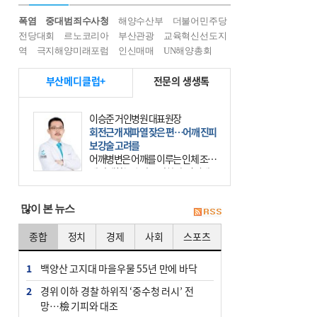
폭염
중대범죄수사청
해양수산부
더불어민주당
전당대회
르노코리아
부산관광
교육혁신선도지
역
극지해양미래포럼
인신매매
UN해양총회
부산메디클럽+
전문의 생생톡
이승준 거인병원 대표원장
회전근개 재파열 잦은 편…어깨 진피
보강술 고려를
어깨병변은 어깨를 이루는 인체 조직
에 발생하는 손상을 말한다. 여기에
는 오십견과 회전근개 증후군, 어깨
의 석회성 힘줄염 등이 있다. 국민건
많이 본 뉴스
강보험에 의하면 어깨병변
종합
정치
경제
사회
스포츠
1
백양산 고지대 마을우물 55년 만에 바닥
2
경위 이하 경찰 하위직 ‘중수청 러시’ 전
망…檢 기피와 대조