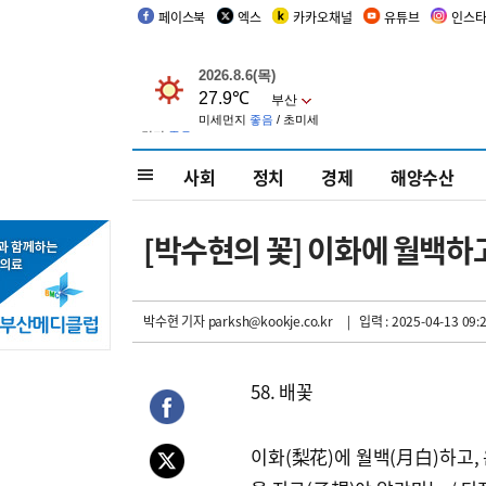
페이스북
엑스
카카오채널
유튜브
인스
사회
정치
경제
해양수산
[박수현의 꽃] 이화에 월백하고
박수현 기자
parksh@kookje.co.kr
| 입력 : 2025-04-13 09:
58. 배꽃
이화(梨花)에 월백(月白)하고,