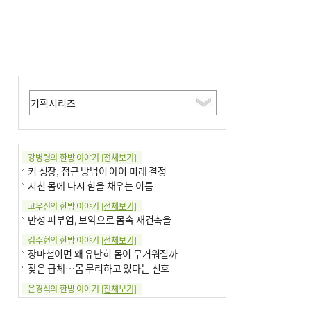
강병령의 한방 이야기
[전체보기]
키 성장, 접근 방법이 아이 미래 결정
지친 몸에 다시 힘을 채우는 이름
고우신의 한방 이야기
[전체보기]
만성 피부염, 보약으로 몸속 재건축을
김주현의 한방 이야기
[전체보기]
장마철이면 왜 유난히 몸이 무거워질까
잦은 급체…몸 무리하고 있다는 신호
윤경석의 한방 이야기
[전체보기]
땀 멈추려 하지 말고 원인부터 찾아야