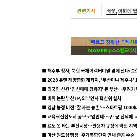
관련
기사
배꽃
,
이화에 
■ 해수부 청사, 북항 국제여객터미널 옆에 선다(종
■ 2028 유엔 해양총회 개최지, ‘부산이냐 제주냐’ 
■ 외국인 선원 ‘인신매매 경유지’ 된 부산…우려가
■ 비위 논란 부산TP, 외부인사 혁신위 설치
■ 르노 못 타는 부산시장…관용차 규정에 막힌 지
■ 마산 원도심 행정·주거복합단지 연내 준공 수순