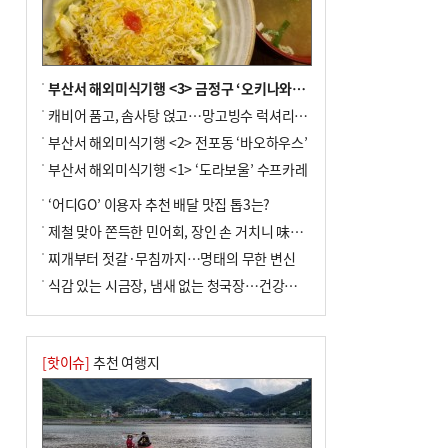
부산서 해외미식기행 <3> 금정구 ‘오키나와키친’
캐비어 품고, 솜사탕 얹고…망고빙수 럭셔리한 진화
부산서 해외미식기행 <2> 전포동 ‘바오하우스’
부산서 해외미식기행 <1> ‘도라보울’ 수프카레
‘어디GO’ 이용자 추천 배달 맛집 톱3는?
제철 맞아 쫀득한 민어회, 장인 손 거치니 味친 한상
찌개부터 젓갈·무침까지…명태의 무한 변신
식감 있는 시금장, 냄새 없는 청국장…건강한 발효 밥상
[핫이슈]
추천 여행지