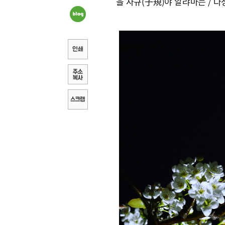
을 자규(子規)야 알랴마는 / 다