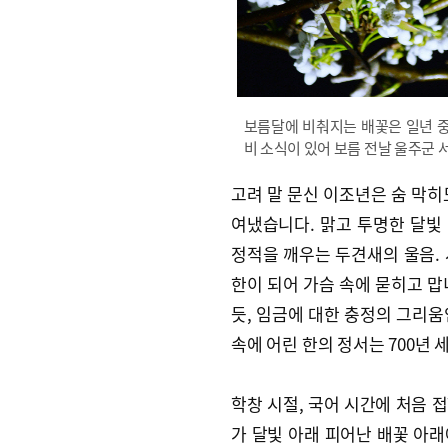
보름달에 비춰지는 배꽃은 일년 중
비 소식이 있어 보름 전날 울주군
고려 말 문신 이조년은 숨 막히
여냈습니다. 맑고 투명한 달빛 
정적을 깨우는 두견새의 울음.
한이 되어 가슴 속에 묻히고 맙
듯, 임금에 대한 충정의 그리움
속에 어린 한의 정서는 700년
학창 시절, 국어 시간에 처음 
가 달빛 아래 피어난 배꽃 아