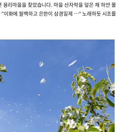
 용리마을을 찾았습니다. 마을 산자락을 덮은 채 하얀 물
 “이화에 월백하고 은한이 삼경일제 …” 노래하듯 시조를