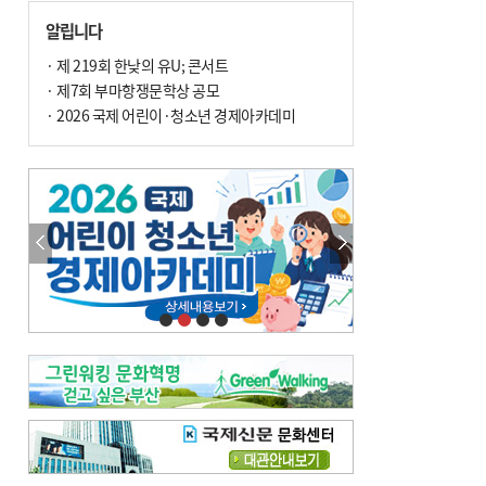
손 떨림, 늙음 증거일까 질병 신호일까
알립니다
윤화정의 한방 이야기
[전체보기]
냉기 직접 닿으면 ‘구안와사’ 위험
· 제 219회 한낮의 유U; 콘서트
· 제7회 부마항쟁문학상 공모
의료 다이제스트
[전체보기]
환자경험평가 지역 1위·전국 2위 外
· 2026 국제 어린이·청소년 경제아카데미
우수 인공신장실 인증 획득 外
이유림의 한방 이야기
[전체보기]
한방치료, 통증 관리의 새 해법
정영자 시민기자의 웰니스
[전체보기]
습한 여름…몸 깨우는 ‘순환 처방전’
자연·쉼에서 찾는 ‘웰니스 처방전’
조성우의 한방 이야기
[전체보기]
봄의 설렘보다 먼저 내 몸의 달램
진료실에서
[전체보기]
청소 안 한 에어컨 ‘레지오넬라균’ 득실…여름철 폐렴 부른다
B형 간염은 ‘간암 시한폭탄’…비활동기 환자도 꼭 6개월 주기 검사
최수지의 한방 이야기
[전체보기]
‘생리 안 해서 편하다’는 위험한 착각