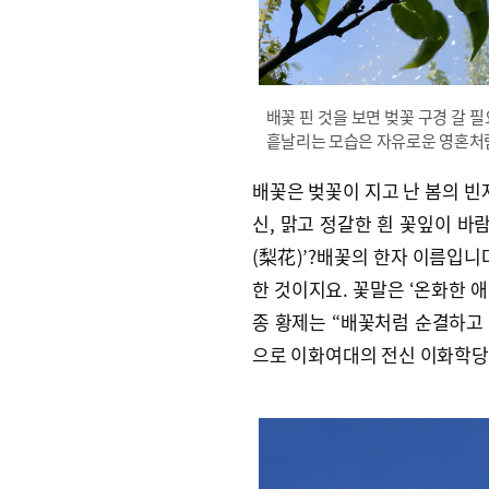
배꽃 핀 것을 보면 벚꽃 구경 갈 
흩날리는 모습은 자유로운 영혼처
배꽃은 벚꽃이 지고 난 봄의 빈
신, 맑고 정갈한 흰 꽃잎이 바
(梨花)’?배꽃의 한자 이름입니다
한 것이지요. 꽃말은 ‘온화한 애정
종 황제는 “배꽃처럼 순결하고 
으로 이화여대의 전신 이화학당