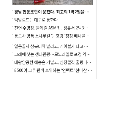
경남 협동조합이 뭉쳤다, 최고의 1박2일을 위해
먹방로드는 대구로 통한다
천연 수영장, 둘레길 ASMR…장유서 2박3일 소확행
통도사 명품 소나무길 ‘눈호강’ 청정 배내골서 더위 싹
얼음골서 삼복더위 날리고, 케이블카 타고 신선놀음
고래떼 찾는 생태관광…모노레일로 포경 역사여행
대왕암공원 해송숲 거닐고, 심장쫄깃 출렁다리 건너봐
8500여 그루 편백 호위하는 ‘언택트’ 천마산 산림욕장