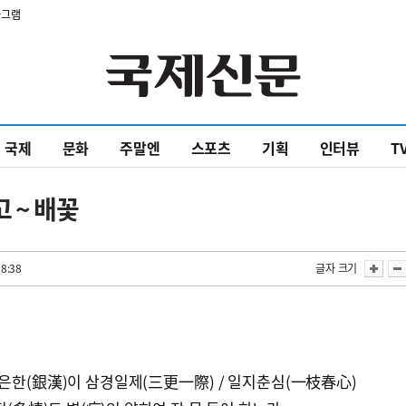
타그램
국제
문화
주말엔
스포츠
기획
인터뷰
T
 ~ 배꽃
28:38
글자 크기
 은한(銀漢)이 삼경일제(三更一際) / 일지춘심(一枝春心)