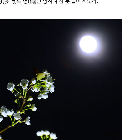
정(多情)도 병(病)인 양하여 잠 못 들어 하노라.