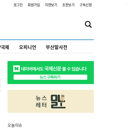
2
로그인
회원가입
지면보기
초판보기
구독신청
V국제
오피니언
부산말사전
오늘
이슈