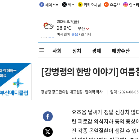
페이스북
엑스
카카오채널
유튜브
인스
사회
정치
경제
해양수산
[강병령의 한방 이야기] 여름철
강병령 광도한의원 대표원장·한의학 박사
| 입력 : 2024-08-05
요즈음 날씨가 정말 심상치 않다
련 피로감 의식저하 등의 증상이
진 각종 온열질환이 생길 수 있