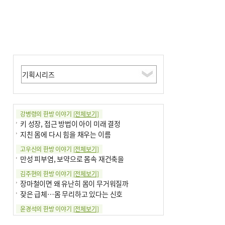
강병령의 한방 이야기
[전체보기]
키 성장, 접근 방법이 아이 미래 결정
지친 몸에 다시 힘을 채우는 이름
고우신의 한방 이야기
[전체보기]
만성 피부염, 보약으로 몸속 재건축을
김주현의 한방 이야기
[전체보기]
장마철이면 왜 유난히 몸이 무거워질까
잦은 급체…몸 무리하고 있다는 신호
윤경석의 한방 이야기
[전체보기]
땀 멈추려 하지 말고 원인부터 찾아야