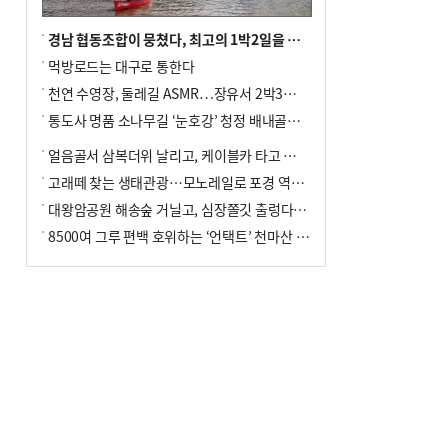
경남 협동조합이 뭉쳤다, 최고의 1박2일을 위해
먹방로드는 대구로 통한다
천연 수영장, 둘레길 ASMR…장유서 2박3일 소확행
통도사 명품 소나무길 ‘눈호강’ 청정 배내골서 더위 싹
얼음골서 삼복더위 날리고, 케이블카 타고 신선놀음
고래떼 찾는 생태관광…모노레일로 포경 역사여행
대왕암공원 해송숲 거닐고, 심장쫄깃 출렁다리 건너봐
8500여 그루 편백 호위하는 ‘언택트’ 천마산 산림욕장