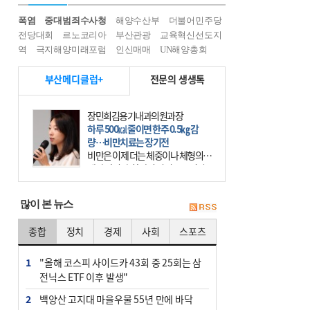
폭염
중대범죄수사청
해양수산부
더불어민주당
전당대회
르노코리아
부산관광
교육혁신선도지
역
극지해양미래포럼
인신매매
UN해양총회
부산메디클럽+
전문의 생생톡
장민희김용기내과의원과장
하루 500㎉ 줄이면 한주 0.5㎏ 감
량…비만치료는 장기전
비만은 이제 더는 체중이나 체형의 문
제가 아니다. 하나의 질병으로 인지
하고 치료와 관리를 해야 한다. 세계
보건기구(WHO)는 이미 1994년 비만
많이 본 뉴스
을 인류의 중요한
종합
정치
경제
사회
스포츠
1
"올해 코스피 사이드카 43회 중 25회는 삼
전닉스 ETF 이후 발생"
2
백양산 고지대 마을우물 55년 만에 바닥