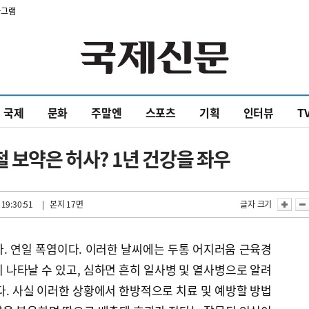
타그램
국제
문화
주말엔
스포츠
기획
인터뷰
T
 보약은 허사? 1년 건강을 좌우
 19:30:51
| 본지 17면
글자 크기
. 연일 폭염이다. 이러한 날씨에는 두통 어지러움 근육경
 나타날 수 있고, 심하면 흔히 일사병 및 열사병으로 알려
다. 사실 이러한 상황에서 한방적으로 치료 및 예방할 방법