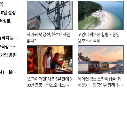
합)
10일 결정
 현실로
까마귀 탓 정전, 한전은 책임
고양이 덕분에 힐링…통영
■ 경남 농정 비전 ‘잘 사는 농촌’…스마트팜 1000㏊까지 늘린다
없다?
용호도서 축제
■ 교육혁신선도지 공모 코앞인데…구·군 난색에 교육청 ‘쩔쩔’
역기업 응원
■ 검사 신분 버리고 직급하향(10년 이하 저연차 검사)…檢 중수청행 기피
‘스파이더맨’ 개봉 5일 만에 3
에어컨 없는 스카이캡슐·케
00만 돌풍…박스오피스·예
이블카…외국인관광객 추억
매율 동시 1위
대신 고역 될라