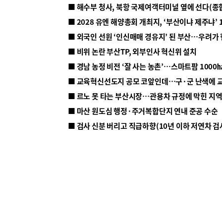
■ 해수부 청사, 북항 국제여객터미널 옆에 선다(종
■ 2028 유엔 해양총회 개최지, ‘부산이냐 제주냐’ 
■ 외국인 선원 ‘인신매매 경유지’ 된 부산…우려가
■ 비위 논란 부산TP, 외부인사 혁신위 설치
■ 르노 못 타는 부산시장…관용차 규정에 막힌 지
■ 마산 원도심 행정·주거복합단지 연내 준공 수순