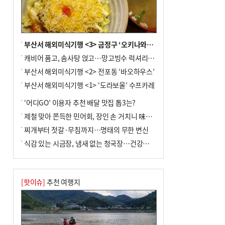
부산서 해외미식기행 <3> 금정구 ‘오키나와키친’
캐비어 품고, 솜사탕 얹고…망고빙수 럭셔리한 진화
부산서 해외미식기행 <2> 전포동 ‘바오하우스’
부산서 해외미식기행 <1> ‘도라보울’ 수프카레
‘어디GO’ 이용자 추천 배달 맛집 톱3는?
제철 맞아 쫀득한 민어회, 장인 손 거치니 味친 한상
찌개부터 젓갈·무침까지…명태의 무한 변신
식감 있는 시금장, 냄새 없는 청국장…건강한 발효 밥상
[핫이슈]
추천 여행지