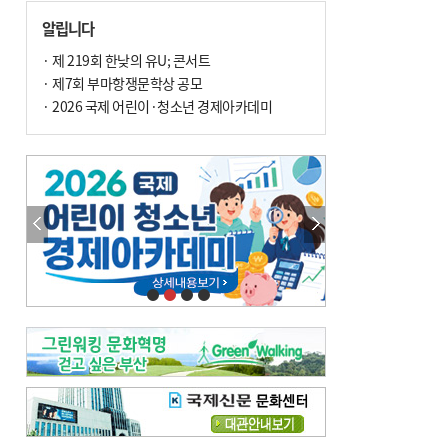
손 떨림, 늙음 증거일까 질병 신호일까
알립니다
윤화정의 한방 이야기
[전체보기]
냉기 직접 닿으면 ‘구안와사’ 위험
· 제 219회 한낮의 유U; 콘서트
· 제7회 부마항쟁문학상 공모
의료 다이제스트
[전체보기]
환자경험평가 지역 1위·전국 2위 外
· 2026 국제 어린이·청소년 경제아카데미
우수 인공신장실 인증 획득 外
이유림의 한방 이야기
[전체보기]
한방치료, 통증 관리의 새 해법
정영자 시민기자의 웰니스
[전체보기]
습한 여름…몸 깨우는 ‘순환 처방전’
자연·쉼에서 찾는 ‘웰니스 처방전’
조성우의 한방 이야기
[전체보기]
봄의 설렘보다 먼저 내 몸의 달램
진료실에서
[전체보기]
청소 안 한 에어컨 ‘레지오넬라균’ 득실…여름철 폐렴 부른다
B형 간염은 ‘간암 시한폭탄’…비활동기 환자도 꼭 6개월 주기 검사
최수지의 한방 이야기
[전체보기]
‘생리 안 해서 편하다’는 위험한 착각