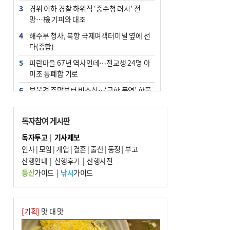
3
경위 이하 경찰 하위직 ‘중수청 러시’ 전
망…檢 기피와 대조
4
해수부 청사, 북항 국제여객터미널 옆에 선
다(종합)
5
피란마을 67년 역사인데…전교생 24명 아
미초 통폐합 기로
6
부울경 주말부터 비소식…‘극한 폭염’ 한풀
꺾일 듯
7
“낙동강권 삼락·을숙도·다대포 연결해 서
독자참여 게시판
부산 관광 키우자”
독자투고
|
기사제보
8
오늘의 날씨- 2026년 8월 7일
인사
|
모임
|
개업
|
결혼
|
출산
|
동정
|
부고
9
산행안내
외국인 선원 ‘인신매매 경유지’ 된 부산…
|
산행후기
|
산행사진
우려가 현실로
등산
가이드
|
낚시
가이드
10
[사설] 해수부 신청사 북항으로 확정, 해양
수도 도약의 전환점
[기획]
맛 대 맛