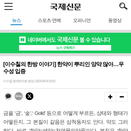
뉴스
스포츠·연예
오피니언
동영상
[이수칠의 한방 이야기] 한약이 뿌리인 양약 많아…우
수성 입증
이수칠 명제한의원 원장 | 2024.06.03 18:15
금을 ‘금’, ‘金’,‘ Gold’ 등으로 어떻게 부르든, 상태와 형태가
어떻든지, 그 본질이 같음은 삼척동자도 안다. 약도 그러
하다. 바로 ‘한약=생약=천연물의약품’이다. 본질은 ‘한약