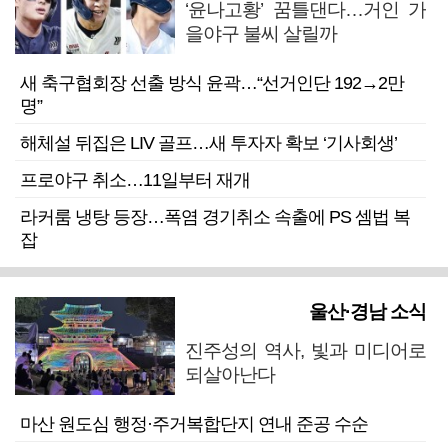
‘윤나고황’ 꿈틀댄다…거인 가
을야구 불씨 살릴까
새 축구협회장 선출 방식 윤곽…“선거인단 192→2만
명”
해체설 뒤집은 LIV 골프…새 투자자 확보 ‘기사회생’
프로야구 취소…11일부터 재개
라커룸 냉탕 등장…폭염 경기취소 속출에 PS 셈법 복
잡
울산·경남 소식
진주성의 역사, 빛과 미디어로
되살아난다
마산 원도심 행정·주거복합단지 연내 준공 수순