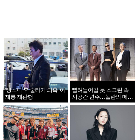
‘뺑소니 후 술타기 의혹’ 이
빨려들어갈 듯 스크린 속
재룡 재판행
시공간 변주…놀란의 메시
지는 ‘전쟁 속죄’