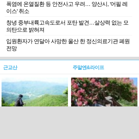
폭염에 온열질환 등 안전사고 우려… 양산시, '어필 레
이스' 취소
창녕 중부내륙고속도로서 포탄 발견…살상력 없는 모
의탄으로 밝혀져
입원환자가 연달아 사망한 울산 한 정신의료기관 폐원
전망
근교산
주말엔&라이프
근교산&그너머…상주·문경
폭염보다 더 뜨거워라…100
청화산~시루봉
일을 붉게 불태울 ‘선비정신’