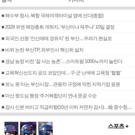
■ 해수부 청사, 북항 국제여객터미널 옆에 선다(종합)
■ 2028 유엔 해양총회 개최지, ‘부산이냐 제주냐’ 10일 결정
■ 외국인 선원 ‘인신매매 경유지’ 된 부산…우려가 현실로
■ 비위 논란 부산TP, 외부인사 혁신위 설치
■ 경남 농정 비전 ‘잘 사는 농촌’…스마트팜 1000㏊까지 늘린다
■ 교육혁신선도지 공모 코앞인데…구·군 난색에 교육청 ‘쩔쩔’
■ 르노 못 타는 부산시장…관용차 규정에 막힌 지역기업 응원
■ 마산 원도심 행정·주거복합단지 연내 준공 수순
■ 검사 신분 버리고 직급하향(10년 이하 저연차 검사)…檢 중수청행 기피
스포츠 +