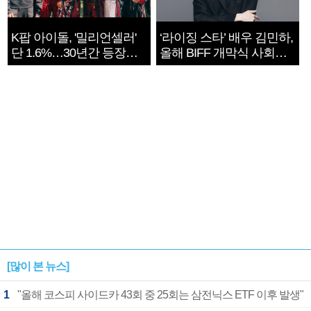
K팝 아이돌, '밀리언셀러'
‘라이징 스타’ 배우 김민하,
단 1.6%…30년간 등장
올해 BIFF 개막식 사회자
1182개팀 전수조사
확정
[많이 본 뉴스]
1
"올해 코스피 사이드카 43회 중 25회는 삼전닉스 ETF 이후 발생"