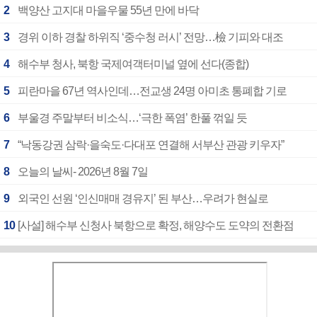
2
백양산 고지대 마을우물 55년 만에 바닥
3
경위 이하 경찰 하위직 ‘중수청 러시’ 전망…檢 기피와 대조
4
해수부 청사, 북항 국제여객터미널 옆에 선다(종합)
5
피란마을 67년 역사인데…전교생 24명 아미초 통폐합 기로
6
부울경 주말부터 비소식…‘극한 폭염’ 한풀 꺾일 듯
7
“낙동강권 삼락·을숙도·다대포 연결해 서부산 관광 키우자”
8
오늘의 날씨- 2026년 8월 7일
9
외국인 선원 ‘인신매매 경유지’ 된 부산…우려가 현실로
10
[사설] 해수부 신청사 북항으로 확정, 해양수도 도약의 전환점