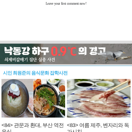
시인 최원준의 음식문화 잡학사전
<84> 관문과 환대, 부산 역전
<83> 여름 제주, 벤자리와 독
음식
가시치