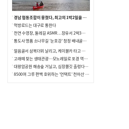
경남 협동조합이 뭉쳤다, 최고의 1박2일을 위해
먹방로드는 대구로 통한다
천연 수영장, 둘레길 ASMR…장유서 2박3일 소확행
통도사 명품 소나무길 ‘눈호강’ 청정 배내골서 더위 싹
얼음골서 삼복더위 날리고, 케이블카 타고 신선놀음
고래떼 찾는 생태관광…모노레일로 포경 역사여행
대왕암공원 해송숲 거닐고, 심장쫄깃 출렁다리 건너봐
8500여 그루 편백 호위하는 ‘언택트’ 천마산 산림욕장