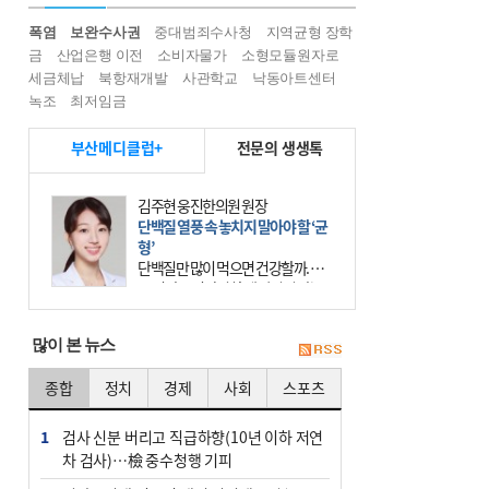
폭염
보완수사권
중대범죄수사청
지역균형 장학
금
산업은행 이전
소비자물가
소형모듈원자로
세금체납
북항재개발
사관학교
낙동아트센터
녹조
최저임금
부산메디클럽+
전문의 생생톡
김주현 웅진한의원 원장
단백질 열풍 속 놓치지 말아야 할 ‘균
형’
단백질만 많이 먹으면 건강할까. 요
즘 건강을 이야기할 때 빠지지 않는
키워드가 단백질이다. 헬스장을 다니
는 젊은 층부터 기초체력을 챙기려는
많이 본 뉴스
중·장년층까지 모두 “
종합
정치
경제
사회
스포츠
1
검사 신분 버리고 직급하향(10년 이하 저연
차 검사)…檢 중수청행 기피