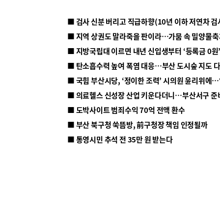
■ 지방국립대 이르면 내년 신입생부터 ‘등록금 0원’
■ 탄소흡수력 높여 폭염 대응…부산 도시숲 지도 
■ 의료헬스 신성장 산업 키운다더니…부산서구 준
■ 도박사이트 범죄수익 70억 전액 환수
■ 부산 북구청 쑥뜸방, 前구청장 책임 인정될까
■ 통영시민 추석 전 35만 원 받는다