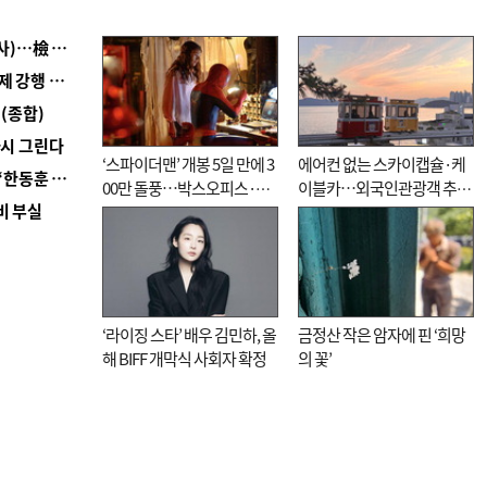
■ 검사 신분 버리고 직급하향(10년 이하 저연차 검사)…檢 중수청행 기피
■ 지역 상권도 말라죽을 판이라…가뭄 속 밀양물축제 강행 논란
(종합)
다시 그린다
‘스파이더맨’ 개봉 5일 만에 3
에어컨 없는 스카이캡슐·케
■ 국힘 부산시당, ‘정이한 조력’ 시의원 윤리위에…‘한동훈 지지’도 신고접수
00만 돌풍…박스오피스·예
이블카…외국인관광객 추억
비 부실
매율 동시 1위
대신 고역 될라
‘라이징 스타’ 배우 김민하, 올
금정산 작은 암자에 핀 ‘희망
해 BIFF 개막식 사회자 확정
의 꽃’