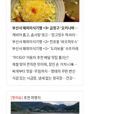
부산서 해외미식기행 <3> 금정구 ‘오키나와키친’
캐비어 품고, 솜사탕 얹고…망고빙수 럭셔리한 진화
부산서 해외미식기행 <2> 전포동 ‘바오하우스’
부산서 해외미식기행 <1> ‘도라보울’ 수프카레
‘어디GO’ 이용자 추천 배달 맛집 톱3는?
제철 맞아 쫀득한 민어회, 장인 손 거치니 味친 한상
찌개부터 젓갈·무침까지…명태의 무한 변신
식감 있는 시금장, 냄새 없는 청국장…건강한 발효 밥상
[핫이슈]
추천 여행지