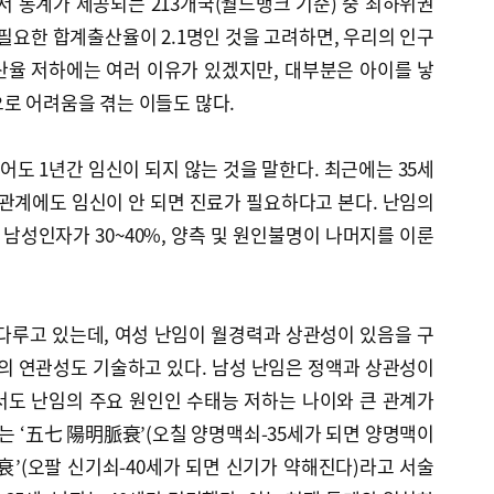
서 통계가 제공되는 213개국(월드뱅크 기준) 중 최하위권
 필요한 합계출산율이 2.1명인 것을 고려하면, 우리의 인구
산율 저하에는 여러 이유가 있겠지만, 대부분은 아이를 낳
로 어려움을 겪는 이들도 많다.
도 1년간 임신이 되지 않는 것을 말한다. 최근에는 35세
관계에도 임신이 안 되면 진료가 필요하다고 본다. 난임의
 남성인자가 30~40%, 양측 및 원인불명이 나머지를 이룬
다루고 있는데, 여성 난임이 월경력과 상관성이 있음을 구
 연관성도 기술하고 있다. 남성 난임은 정액과 상관성이
서도 난임의 주요 원인인 수태능 저하는 나이와 큰 관계가
자는 ‘五七 陽明脈衰’(오칠 양명맥쇠-35세가 되면 양명맥이
衰’(오팔 신기쇠-40세가 되면 신기가 약해진다)라고 서술