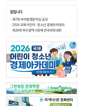
땀 멈추려 하지 말고 원인부터 찾아야
손 떨림, 늙음 증거일까 질병 신호일까
알립니다
윤화정의 한방 이야기
[전체보기]
냉기 직접 닿으면 ‘구안와사’ 위험
· 제7회 부마항쟁문학상 공모
· 2026 국제 어린이·청소년 경제아카데미
의료 다이제스트
[전체보기]
환자경험평가 지역 1위·전국 2위 外
· 제28회 부산광역시장배 전국바둑대회
우수 인공신장실 인증 획득 外
이유림의 한방 이야기
[전체보기]
한방치료, 통증 관리의 새 해법
정영자 시민기자의 웰니스
[전체보기]
습한 여름…몸 깨우는 ‘순환 처방전’
자연·쉼에서 찾는 ‘웰니스 처방전’
조성우의 한방 이야기
[전체보기]
봄의 설렘보다 먼저 내 몸의 달램
진료실에서
[전체보기]
청소 안 한 에어컨 ‘레지오넬라균’ 득실…여름철 폐렴 부른다
B형 간염은 ‘간암 시한폭탄’…비활동기 환자도 꼭 6개월 주기 검사
최수지의 한방 이야기
[전체보기]
‘생리 안 해서 편하다’는 위험한 착각