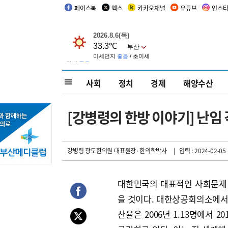
페이스북
엑스
카카오채널
유튜브
인스
사회
정치
경제
해양수산
[강병령의 한방 이야기] 난임
강병령 광도한의원 대표원장·한의학박사
| 입력 : 2024-02-05 
대한민국의 대표적인 사회문제 
을 것이다. 대한상공회의소에서 
산율은 2006년 1.13명에서 20