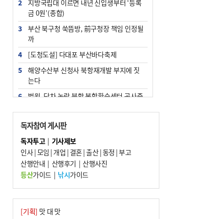
2
지방국립대 이르면 내년 신입생부터 ‘등록
금 0원’(종합)
3
부산 북구청 쑥뜸방, 前구청장 책임 인정될
까
4
[도청도설] 다대포 부산바다축제
5
해양수산부 신청사 북항재개발 부지에 짓
는다
6
법원, 단차 논란 북항 복합환승센터 공사중
지 관련 현장검증
7
지역 상권도 말라죽을 판이라…가뭄 속 밀
독자참여 게시판
양물축제 강행 논란
독자투고
|
기사제보
8
통영시민 추석 전 35만 원 받는다
인사
|
모임
|
개업
|
결혼
|
출산
|
동정
|
부고
9
산행안내
부산 철강공장 50대 노동자 추락사
|
산행후기
|
산행사진
등산
가이드
|
낚시
가이드
10
국힘 부산시당, ‘정이한 조력’ 시의원 윤리
위에…‘한동훈 지지’도 신고접수
[기획]
맛 대 맛