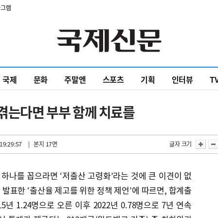
타그램
국제
문화
주말엔
스포츠
기획
인터뷰
T
 겪는다면 부부 함께 치료를
19:29:57
| 본지 17면
글자 크기
하나를 꼽으라면 ‘저출산 고령화’라는 것에 큰 이견이 없
발표한 ‘출산율 제고를 위한 정책 제언’에 따르면, 합계출
15년 1.24명으로 오른 이후 2022년 0.78명으로 7년 연속