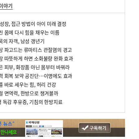
 이야기
 성장, 접근 방법이 아이 미래 결정
친 몸에 다시 힘을 채우는 이름
묵의 자객, 남성 갱년기
일상 파고드는 류마티스 관절염의 경고
위장 따뜻하게 하면 소화불량 완화 효과
은 피부, 화장품 아닌 몸부터 바꿔라
기력 회복 보약 공진단…이명에도 효과
를 바로 세우는 힘, 허리 건강
봄철 면역력, 한방으로 챙겨볼까
형 독감 후유증, 기침의 한방치료