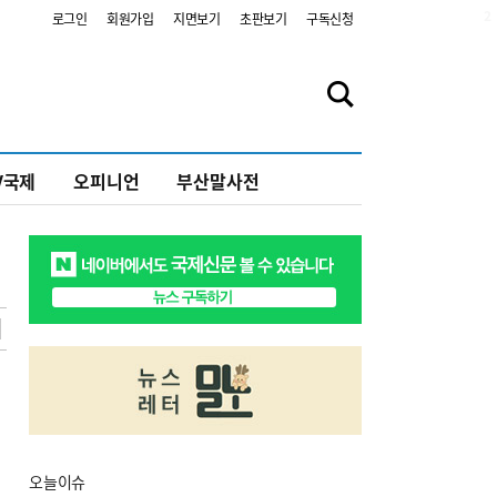
2
로그인
회원가입
지면보기
초판보기
구독신청
V국제
오피니언
부산말사전
오늘
이슈