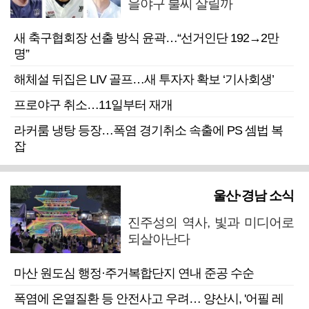
을야구 불씨 살릴까
새 축구협회장 선출 방식 윤곽…“선거인단 192→2만
명”
해체설 뒤집은 LIV 골프…새 투자자 확보 ‘기사회생’
프로야구 취소…11일부터 재개
라커룸 냉탕 등장…폭염 경기취소 속출에 PS 셈법 복
잡
울산·경남 소식
진주성의 역사, 빛과 미디어로
되살아난다
마산 원도심 행정·주거복합단지 연내 준공 수순
폭염에 온열질환 등 안전사고 우려… 양산시, '어필 레