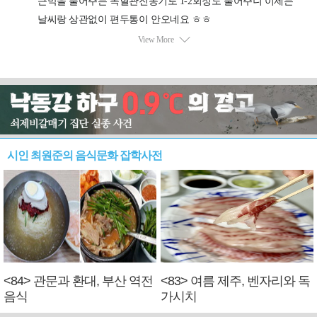
시인 최원준의 음식문화 잡학사전
<84> 관문과 환대, 부산 역전
<83> 여름 제주, 벤자리와 독
음식
가시치