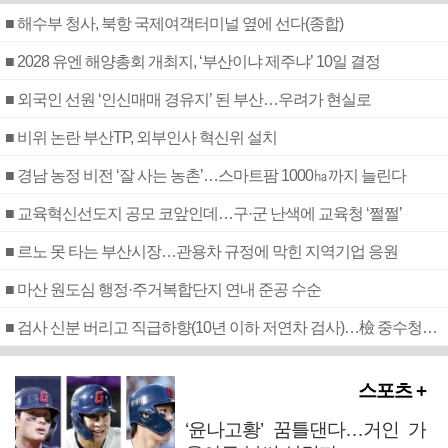
■ 해수부 청사, 북항 국제여객터미널 옆에 선다(종합)
■ 2028 유엔 해양총회 개최지, ‘부산이냐 제주냐’ 10일 결정
■ 외국인 선원 ‘인신매매 경유지’ 된 부산…우려가 현실로
■ 비위 논란 부산TP, 외부인사 혁신위 설치
■ 경남 농정 비전 ‘잘 사는 농촌’…스마트팜 1000㏊까지 늘린다
■ 교육혁신선도지 공모 코앞인데…구·군 난색에 교육청 ‘쩔쩔’
■ 르노 못 타는 부산시장…관용차 규정에 막힌 지역기업 응원
■ 마산 원도심 행정·주거복합단지 연내 준공 수순
■ 검사 신분 버리고 직급하향(10년 이하 저연차 검사)…檢 중수청행 기피
스포츠 +
‘윤나고황’ 꿈틀댄다…거인 가