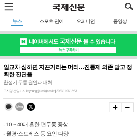
뉴스
스포츠·연예
오피니언
동영상
일교차 심하면 지끈거리는 머리…진통제 의존 말고 정
확한 진단을
환절기 두통 원인과 대처
구시영 선임기자 ksyoung@kookje.co.kr | 2023.11.06 18:53
- 10 ~ 40대 흔한 편두통 증상
- 월경·스트레스 등 요인 다양