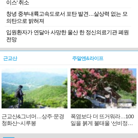
이스' 취소
창녕 중부내륙고속도로서 포탄 발견…살상력 없는 모
의탄으로 밝혀져
입원환자가 연달아 사망한 울산 한 정신의료기관 폐원
전망
근교산
주말엔&라이프
근교산&그너머…상주·문경
폭염보다 더 뜨거워라…100
청화산~시루봉
일을 붉게 불태울 ‘선비정신’
피었네