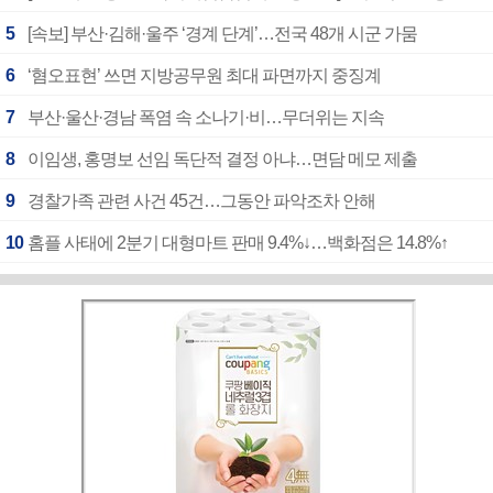
5
[속보] 부산·김해·울주 ‘경계 단계’…전국 48개 시군 가뭄
6
‘혐오표현’ 쓰면 지방공무원 최대 파면까지 중징계
7
부산·울산·경남 폭염 속 소나기·비…무더위는 지속
8
이임생, 홍명보 선임 독단적 결정 아냐…면담 메모 제출
9
경찰가족 관련 사건 45건…그동안 파악조차 안해
10
홈플 사태에 2분기 대형마트 판매 9.4%↓…백화점은 14.8%↑