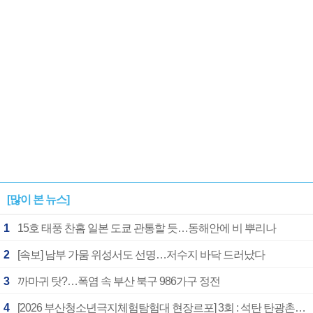
1182개팀 전수조사
확정
[많이 본 뉴스]
1
15호 태풍 찬홈 일본 도쿄 관통할 듯…동해안에 비 뿌리나
2
[속보] 남부 가뭄 위성서도 선명…저수지 바닥 드러났다
3
까마귀 탓?…폭염 속 부산 북구 986가구 정전
4
[2026 부산청소년극지체험탐험대 현장르포] 3회 : 석탄 탄광촌에서 북극 연구의 중심지로