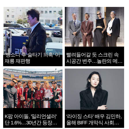
‘뺑소니 후 술타기 의혹’ 이
빨려들어갈 듯 스크린 속
재룡 재판행
시공간 변주…놀란의 메시
지는 ‘전쟁 속죄’
K팝 아이돌, '밀리언셀러'
‘라이징 스타’ 배우 김민하,
단 1.6%…30년간 등장
올해 BIFF 개막식 사회자