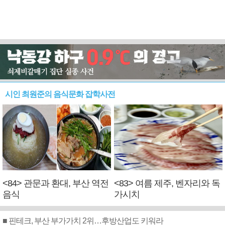
시인 최원준의 음식문화 잡학사전
<84> 관문과 환대, 부산 역전
<83> 여름 제주, 벤자리와 독
음식
가시치
■ 핀테크, 부산 부가가치 2위…후방산업도 키워라