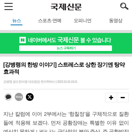
뉴스
스포츠·연예
오피니언
동영상
[강병령의 한방 이야기] 스트레스로 상한 장기엔 탕약
효과적
강병령 광도한의원 대표원장·한의학박사 | 2023.10.16 19:21
지난 칼럼에 이어 2부에서는 ‘항칠정’을 구체적으로 질환
들에 적용해 보겠다. 먼저 공황장애는 특별한 이유 없이
예상치 못하게 나타나는 극단적인 불안 증상, 즉 공황발작