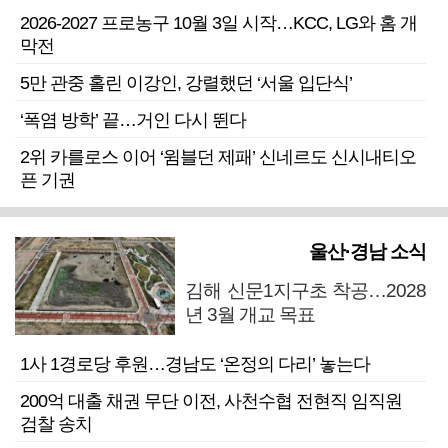
2026-2027 프로농구 10월 3일 시작…KCC, LG와 홈 개
막전
5만 관중 홀린 이강인, 강렬했던 ‘서울 입단식’
‘폭염 방학’ 끝…거인 다시 뛴다
2위 카를로스 이어 ‘윔블던 제패’ 신네르도 신시내티오
픈 기권
울산·경남 소식
김해 신문1지구초 착공…2028
년 3월 개교 목표
1사 1경로당 후원…경남도 ‘온정의 다리’ 놓는다
200억 대출 채권 무단 이전, 사천수협 전현직 임직원
검찰 송치