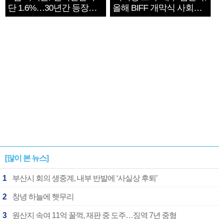
단 1.6%…30년간 등장
올해 BIFF 개막식 사회자
1182개팀 전수조사
확정
[많이 본 뉴스]
1
부산시 회의 생중계, 내부 반발에 ‘사실상 후퇴’
2
창녕 하늘에 햇무리
3
원산지 속여 11억 꿀꺽, 재판 중 도주…징역 7년 중형