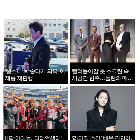
‘뺑소니 후 술타기 의혹’ 이
빨려들어갈 듯 스크린 속
재룡 재판행
시공간 변주…놀란의 메시
지는 ‘전쟁 속죄’
K팝 아이돌, '밀리언셀러'
‘라이징 스타’ 배우 김민하,