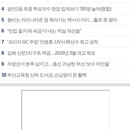
4
광안1동 최종 투표자수 현장 집계보다 785명 늘어(종합)
5
붐비는 차이나타운 옆 죽어가는 텍사스거리…활로 못 찾아
6
“빈집 철거 때 세금 더 내는 역설 개선을”
7
‘코리아 GC 주장’ 안병훈, LIV서 韓선수 최고 성적
8
김해 신문1지구초 착공…2028년 3월 개교 목표
9
지방선거 분루 삼키고…총선 겨냥한 부산 ‘보수 야인들’
10
부산교육청 산하 도서관, 손님맞이 문 활짝