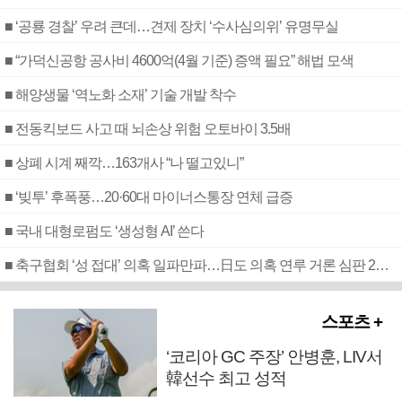
■ ‘공룡 경찰’ 우려 큰데…견제 장치 ‘수사심의위’ 유명무실
■ “가덕신공항 공사비 4600억(4월 기준) 증액 필요” 해법 모색
■ 해양생물 ‘역노화 소재’ 기술 개발 착수
■ 전동킥보드 사고 때 뇌손상 위험 오토바이 3.5배
■ 상폐 시계 째깍…163개사 “나 떨고있니”
■ ‘빚투’ 후폭풍…20·60대 마이너스통장 연체 급증
■ 국내 대형로펌도 ‘생성형 AI’ 쓴다
■ 축구협회 ‘성 접대’ 의혹 일파만파…日도 의혹 연루 거론 심판 2명 조사
스포츠 +
‘코리아 GC 주장’ 안병훈, LIV서
韓선수 최고 성적