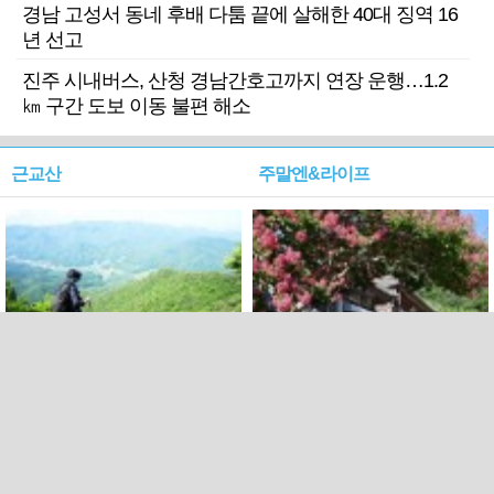
경남 고성서 동네 후배 다툼 끝에 살해한 40대 징역 16
년 선고
진주 시내버스, 산청 경남간호고까지 연장 운행…1.2
㎞ 구간 도보 이동 불편 해소
근교산
주말엔&라이프
근교산&그너머…상주·문경
폭염보다 더 뜨거워라…100
청화산~시루봉
일을 붉게 불태울 ‘선비정신’
피었네
PC버전
엑스
페이스북