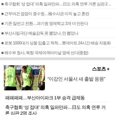
■ 축구협회 ‘성 접대’ 의혹 일파만파…日도 의혹 연루 거론 심판 2명 조사
■ 근무여건 깜깜이 중수청…檢수사관 이직 놓고 혼란
■ 기존 일반고 전환…과기원 영재학교 3개 더 만든다
■ 부산시립극단 예술감독 못 뽑았나, 안 뽑았나
■ 로봇 1000대가 상품 입출고 척척…롯데마트 24시간 배송 자동화
■ 해수부 청사, 북항 국제여객터미널 옆에 선다(종합)
스포츠 +
“이강인 서울서 새 출발 응원”
패패패패…부산아이파크 1부 승격 급제동
축구협회 ‘성 접대’ 의혹 일파만파…日도 의혹 연루 거
론 심판 2명 조사