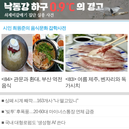
시인 최원준의 음식문화 잡학사전
<84> 관문과 환대, 부산 역전
<83> 여름 제주, 벤자리와 독
음식
가시치
■ 상폐 시계 째깍…163개사 “나 떨고있니”
■ ‘빚투’ 후폭풍…20·60대 마이너스통장 연체 급증
■ 국내 대형로펌도 ‘생성형 AI’ 쓴다