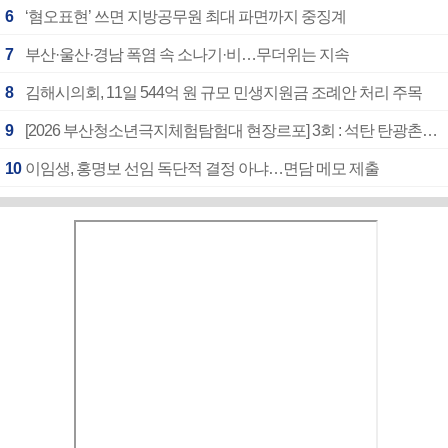
6
‘혐오표현’ 쓰면 지방공무원 최대 파면까지 중징계
7
부산·울산·경남 폭염 속 소나기·비…무더위는 지속
8
김해시의회, 11일 544억 원 규모 민생지원금 조례안 처리 주목
9
[2026 부산청소년극지체험탐험대 현장르포] 3회 : 석탄 탄광촌에서 북극 연구의 중심지로
10
이임생, 홍명보 선임 독단적 결정 아냐…면담 메모 제출