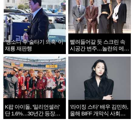
‘뺑소니 후 술타기 의혹’ 이
빨려들어갈 듯 스크린 속
재룡 재판행
시공간 변주…놀란의 메시
지는 ‘전쟁 속죄’
K팝 아이돌, '밀리언셀러'
‘라이징 스타’ 배우 김민하,
단 1.6%…30년간 등장
올해 BIFF 개막식 사회자
1182개팀 전수조사
확정