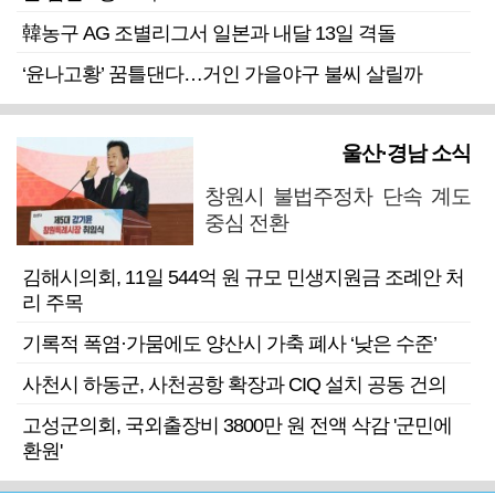
韓농구 AG 조별리그서 일본과 내달 13일 격돌
‘윤나고황’ 꿈틀댄다…거인 가을야구 불씨 살릴까
울산·경남 소식
창원시 불법주정차 단속 계도
중심 전환
김해시의회, 11일 544억 원 규모 민생지원금 조례안 처
리 주목
기록적 폭염·가뭄에도 양산시 가축 폐사 ‘낮은 수준’
사천시 하동군, 사천공항 확장과 CIQ 설치 공동 건의
고성군의회, 국외출장비 3800만 원 전액 삭감 '군민에
환원'