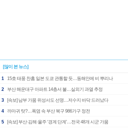
[많이 본 뉴스]
1
15호 태풍 찬홈 일본 도쿄 관통할 듯…동해안에 비 뿌리나
2
부산 해운대구 아파트 14층서 불…실외기 과열 추정
3
[속보] 남부 가뭄 위성서도 선명…저수지 바닥 드러났다
4
까마귀 탓?…폭염 속 부산 북구 986가구 정전
5
[속보] 부산·김해·울주 ‘경계 단계’…전국 48개 시군 가뭄