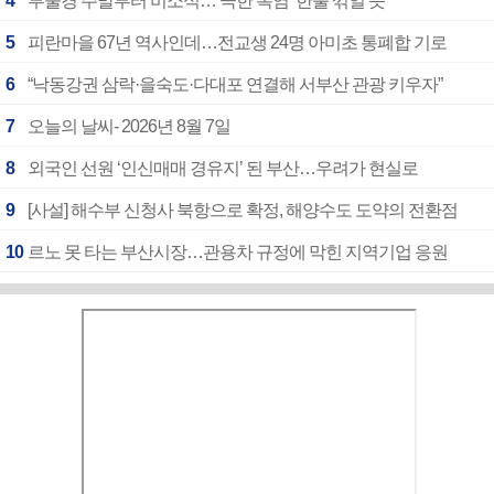
4
부울경 주말부터 비소식…‘극한 폭염’ 한풀 꺾일 듯
5
피란마을 67년 역사인데…전교생 24명 아미초 통폐합 기로
6
“낙동강권 삼락·을숙도·다대포 연결해 서부산 관광 키우자”
7
오늘의 날씨- 2026년 8월 7일
8
외국인 선원 ‘인신매매 경유지’ 된 부산…우려가 현실로
9
[사설] 해수부 신청사 북항으로 확정, 해양수도 도약의 전환점
10
르노 못 타는 부산시장…관용차 규정에 막힌 지역기업 응원