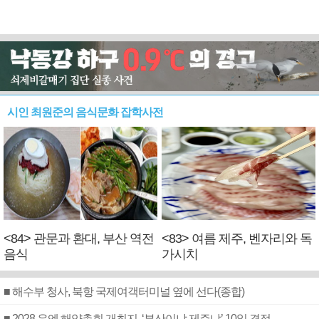
시인 최원준의 음식문화 잡학사전
<84> 관문과 환대, 부산 역전
<83> 여름 제주, 벤자리와 독
음식
가시치
■ 해수부 청사, 북항 국제여객터미널 옆에 선다(종합)
■ 2028 유엔 해양총회 개최지, ‘부산이냐 제주냐’ 10일 결정