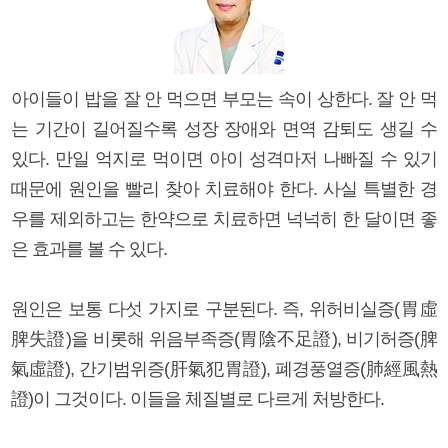
아이들이 밥을 잘 안 먹으면 부모는 속이 상한다. 잘 안 먹
는 기간이 길어질수록 성장 장애와 면역 감퇴도 생길 수
있다. 만일 억지로 먹이면 아이 성격마저 나빠질 수 있기
때문에 원인을 빨리 찾아 치료해야 한다. 사실 특별한 경
우를 제외하고는 한약으로 치료하면 넉넉히 한 달이면 좋
은 효과를 볼 수 있다.
원인은 보통 다섯 가지로 구분된다. 즉, 위허비실증(胃虛
脾失證)을 비롯해 위음부족증(胃陰不足證), 비기허증(脾
氣虛證), 간기범위증(肝氣犯胃證), 폐경풍열증(肺經風熱
證)이 그것이다. 이들을 체질별로 다르게 처방한다.