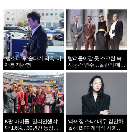
‘뺑소니 후 술타기 의혹’ 이
빨려들어갈 듯 스크린 속
재룡 재판행
시공간 변주…놀란의 메시
지는 ‘전쟁 속죄’
K팝 아이돌, '밀리언셀러'
‘라이징 스타’ 배우 김민하,
단 1.6%…30년간 등장
올해 BIFF 개막식 사회자