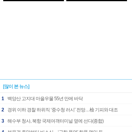
1182개팀 전수조사
확정
[많이 본 뉴스]
1
백양산 고지대 마을우물 55년 만에 바닥
2
경위 이하 경찰 하위직 ‘중수청 러시’ 전망…檢 기피와 대조
3
해수부 청사, 북항 국제여객터미널 옆에 선다(종합)