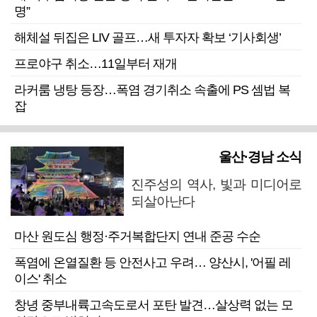
명”
해체설 뒤집은 LIV 골프…새 투자자 확보 ‘기사회생’
프로야구 취소…11일부터 재개
라커룸 냉탕 등장…폭염 경기취소 속출에 PS 셈법 복
잡
울산·경남 소식
진주성의 역사, 빛과 미디어로
되살아난다
마산 원도심 행정·주거복합단지 연내 준공 수순
폭염에 온열질환 등 안전사고 우려… 양산시, '어필 레
이스' 취소
창녕 중부내륙고속도로서 포탄 발견…살상력 없는 모