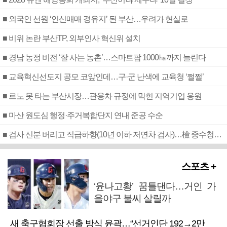
■ 외국인 선원 ‘인신매매 경유지’ 된 부산…우려가 현실로
■ 비위 논란 부산TP, 외부인사 혁신위 설치
■ 경남 농정 비전 ‘잘 사는 농촌’…스마트팜 1000㏊까지 늘린다
■ 교육혁신선도지 공모 코앞인데…구·군 난색에 교육청 ‘쩔쩔’
■ 르노 못 타는 부산시장…관용차 규정에 막힌 지역기업 응원
■ 마산 원도심 행정·주거복합단지 연내 준공 수순
■ 검사 신분 버리고 직급하향(10년 이하 저연차 검사)…檢 중수청행 기피
스포츠 +
‘윤나고황’ 꿈틀댄다…거인 가
을야구 불씨 살릴까
새 축구협회장 선출 방식 윤곽…“선거인단 192→2만