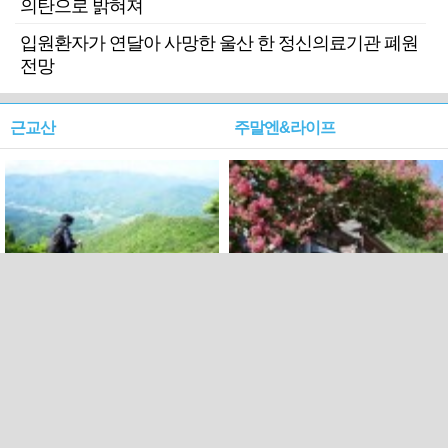
의탄으로 밝혀져
입원환자가 연달아 사망한 울산 한 정신의료기관 폐원
전망
근교산
주말엔&라이프
근교산&그너머…상주·문경
폭염보다 더 뜨거워라…100
청화산~시루봉
일을 붉게 불태울 ‘선비정신’
피었네
PC버전
엑스
페이스북
Copyright ⓒ 2015 All rights reserved by 국제신문